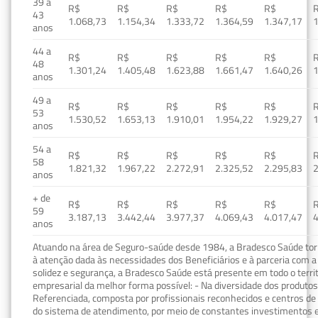
39 a
R$
R$
R$
R$
R$
43
1.068,73
1.154,34
1.333,72
1.364,59
1.347,17
1
anos
44 a
R$
R$
R$
R$
R$
48
1.301,24
1.405,48
1.623,88
1.661,47
1.640,26
1
anos
49 a
R$
R$
R$
R$
R$
53
1.530,52
1.653,13
1.910,01
1.954,22
1.929,27
1
anos
54 a
R$
R$
R$
R$
R$
58
1.821,32
1.967,22
2.272,91
2.325,52
2.295,83
2
anos
+ de
R$
R$
R$
R$
R$
59
3.187,13
3.442,44
3.977,37
4.069,43
4.017,47
4
anos
Atuando na área de Seguro-saúde desde 1984, a Bradesco Saúde torn
à atenção dada às necessidades dos Beneficiários e à parceria com a 
solidez e segurança, a Bradesco Saúde está presente em todo o terri
empresarial da melhor forma possível: - Na diversidade dos produto
Referenciada, composta por profissionais reconhecidos e centros de
do sistema de atendimento, por meio de constantes investimentos e