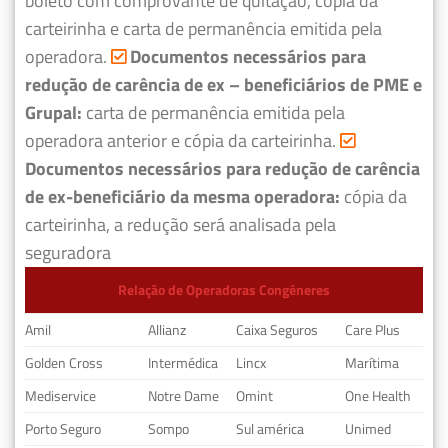
boleto com comprovante de quitação, cópia da
carteirinha e carta de permanência emitida pela
operadora.
Documentos necessários para
redução de carência de ex – beneficiários de PME e
Grupal:
carta de permanência emitida pela
operadora anterior e cópia da carteirinha.
Documentos necessários para redução de carência
de ex-beneficiário da mesma operadora:
cópia da
carteirinha, a redução será analisada pela
seguradora
Relação de Operadoras Congêneres
Amil
Allianz
Caixa Seguros
Care Plus
Golden Cross
Intermédica
Lincx
Marítima
Mediservice
Notre Dame
Omint
One Health
Porto Seguro
Sompo
Sul américa
Unimed