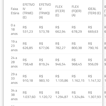
EFETIVO
EFETIVO
FLEX
FLEX
Faixa
IV
IV
IDEAL
(FCER)
(FQER)
(
Etária
(TRWE)
(TRWQ)
(TERI) (E)
(E)
(A)
(
(E)
(A)
0 a
R$
R$
R$
R$
R$
18
531,23
573,78
662,94
678,29
669,63
anos
19 a
R$
R$
R$
R$
R$
23
626,85
677,06
782,27
800,38
790,16
anos
24 a
R$
R$
R$
R$
R$
28
758,48
819,24
946,54
968,45
956,09
anos
29 a
R$
R$
R$
R$
R$
33
910,18
983,10
1.135,86
1.162,15
1.147,32
1
anos
34 a
R$
R$
R$
R$
R$
38
1.037,60
1.120,72
1.294,87
1.324,84
1.307,93
1
anos