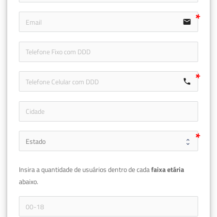
email
icon-ph
call
Insira a quantidade de usuários dentro de cada 
faixa etária 
abaixo.