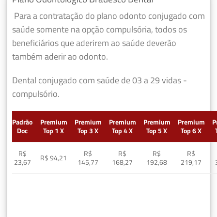
Para a contratação do plano odonto conjugado com
saúde somente na opção compulsória, todos os
beneficiários que aderirem ao saúde deverão
também aderir ao odonto.
Dental conjugado com saúde de 03 a 29 vidas -
compulsório.
Padrão
Premium
Premium
Premium
Premium
Premium
P
Doc
Top 1 X
Top 3 X
Top 4 X
Top 5 X
Top 6 X
R$
R$
R$
R$
R$
R$ 94,21
23,67
145,77
168,27
192,68
219,17