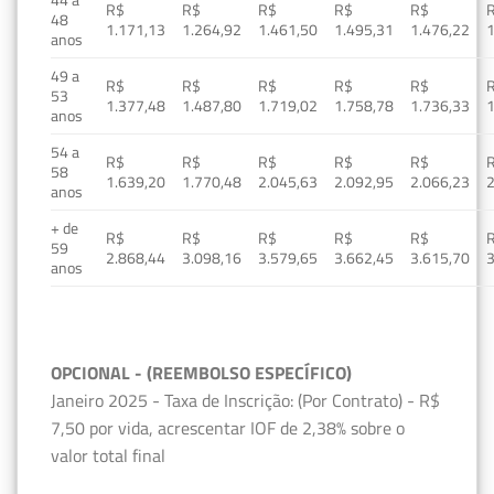
R$
R$
R$
R$
R$
48
1.171,13
1.264,92
1.461,50
1.495,31
1.476,22
1
anos
49 a
R$
R$
R$
R$
R$
53
1.377,48
1.487,80
1.719,02
1.758,78
1.736,33
1
anos
54 a
R$
R$
R$
R$
R$
58
1.639,20
1.770,48
2.045,63
2.092,95
2.066,23
2
anos
+ de
R$
R$
R$
R$
R$
59
2.868,44
3.098,16
3.579,65
3.662,45
3.615,70
3
anos
OPCIONAL - (REEMBOLSO ESPECÍFICO)
Janeiro 2025 - Taxa de Inscrição: (Por Contrato) - R$
7,50 por vida, acrescentar IOF de 2,38% sobre o
valor total final