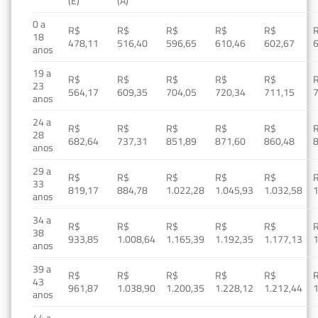
(E)
(A)
0 a
R$
R$
R$
R$
R$
18
478,11
516,40
596,65
610,46
602,67
anos
19 a
R$
R$
R$
R$
R$
23
564,17
609,35
704,05
720,34
711,15
anos
24 a
R$
R$
R$
R$
R$
28
682,64
737,31
851,89
871,60
860,48
anos
29 a
R$
R$
R$
R$
R$
33
819,17
884,78
1.022,28
1.045,93
1.032,58
1
anos
34 a
R$
R$
R$
R$
R$
38
933,85
1.008,64
1.165,39
1.192,35
1.177,13
1
anos
39 a
R$
R$
R$
R$
R$
43
961,87
1.038,90
1.200,35
1.228,12
1.212,44
1
anos
44 a