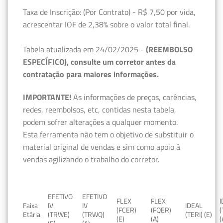
Taxa de Inscrição: (Por Contrato) - R$ 7,50 por vida,
acrescentar IOF de 2,38% sobre o valor total final.
Tabela atualizada em 24/02/2025 -
(REEMBOLSO
ESPECÍFICO), consulte um corretor antes da
contratação para maiores informações.
IMPORTANTE!
As informações de preços, carências,
redes, reembolsos, etc, contidas nesta tabela,
podem sofrer alterações a qualquer momento.
Esta ferramenta não tem o objetivo de substituir o
material original de vendas e sim como apoio à
vendas agilizando o trabalho do corretor.
EFETIVO
EFETIVO
FLEX
FLEX
Faixa
IV
IV
IDEAL
(FCER)
(FQER)
(
Etária
(TRWE)
(TRWQ)
(TERI) (E)
(E)
(A)
(