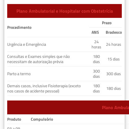
Plano Ambulatorial e Hospitalar com Obstetrícia
Prazo
Procedimento
ANS
Bradesco
24
Urgência e Emergência
24 horas
horas
Consultas e Exames simples que não
180
15 dias
necessitam de autorização prévia
dias
300
Parto a termo
300 dias
dias
Demais casos, inclusive Fisioterapia (exceto
180
180 dias
nos casos de acidente pessoal)
dias
Plano Ambulat
Produto
Compulsório
03 a 09