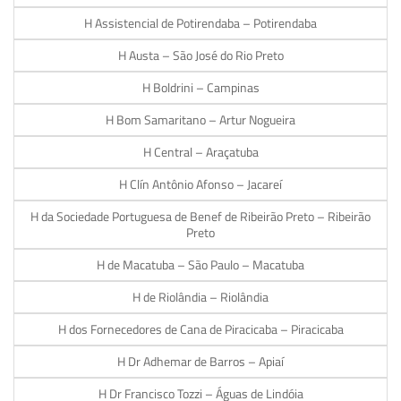
H Assistencial de Potirendaba – Potirendaba
H Austa – São José do Rio Preto
H Boldrini – Campinas
H Bom Samaritano – Artur Nogueira
H Central – Araçatuba
H Clín Antônio Afonso – Jacareí
H da Sociedade Portuguesa de Benef de Ribeirão Preto – Ribeirão
Preto
H de Macatuba – São Paulo – Macatuba
H de Riolândia – Riolândia
H dos Fornecedores de Cana de Piracicaba – Piracicaba
H Dr Adhemar de Barros – Apiaí
H Dr Francisco Tozzi – Águas de Lindóia