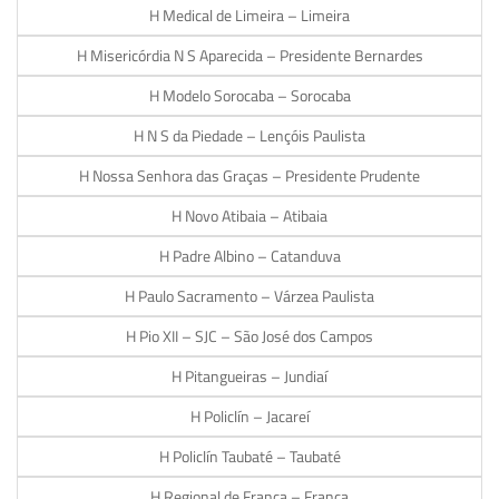
H Medical de Limeira – Limeira
H Misericórdia N S Aparecida – Presidente Bernardes
H Modelo Sorocaba – Sorocaba
H N S da Piedade – Lençóis Paulista
H Nossa Senhora das Graças – Presidente Prudente
H Novo Atibaia – Atibaia
H Padre Albino – Catanduva
H Paulo Sacramento – Várzea Paulista
H Pio XII – SJC – São José dos Campos
H Pitangueiras – Jundiaí
H Policlín – Jacareí
H Policlín Taubaté – Taubaté
H Regional de Franca – Franca