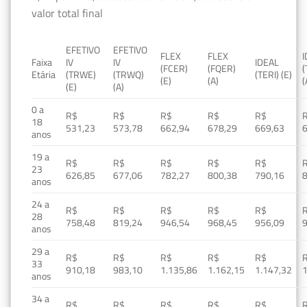
valor total final
EFETIVO
EFETIVO
FLEX
FLEX
Faixa
IV
IV
IDEAL
(FCER)
(FQER)
(
Etária
(TRWE)
(TRWQ)
(TERI) (E)
(E)
(A)
(
(E)
(A)
0 a
R$
R$
R$
R$
R$
18
531,23
573,78
662,94
678,29
669,63
anos
19 a
R$
R$
R$
R$
R$
23
626,85
677,06
782,27
800,38
790,16
anos
24 a
R$
R$
R$
R$
R$
28
758,48
819,24
946,54
968,45
956,09
anos
29 a
R$
R$
R$
R$
R$
33
910,18
983,10
1.135,86
1.162,15
1.147,32
1
anos
34 a
R$
R$
R$
R$
R$