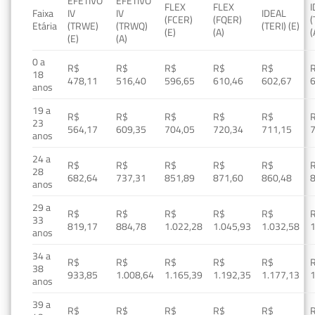
EFETIVO
EFETIVO
FLEX
FLEX
Faixa
IV
IV
IDEAL
(FCER)
(FQER)
(
Etária
(TRWE)
(TRWQ)
(TERI) (E)
(E)
(A)
(
(E)
(A)
0 a
R$
R$
R$
R$
R$
18
478,11
516,40
596,65
610,46
602,67
anos
19 a
R$
R$
R$
R$
R$
23
564,17
609,35
704,05
720,34
711,15
anos
24 a
R$
R$
R$
R$
R$
28
682,64
737,31
851,89
871,60
860,48
anos
29 a
R$
R$
R$
R$
R$
33
819,17
884,78
1.022,28
1.045,93
1.032,58
1
anos
34 a
R$
R$
R$
R$
R$
38
933,85
1.008,64
1.165,39
1.192,35
1.177,13
1
anos
39 a
R$
R$
R$
R$
R$