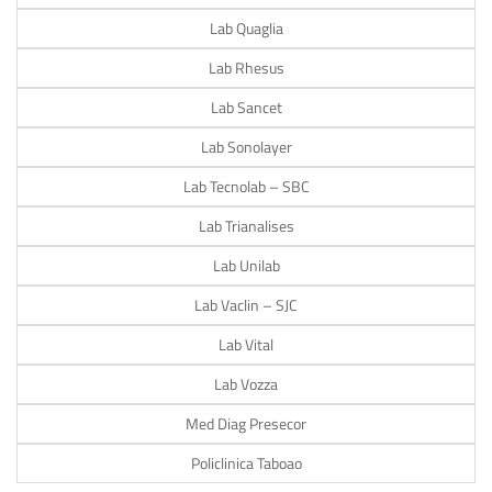
Lab Quaglia
Lab Rhesus
Lab Sancet
Lab Sonolayer
Lab Tecnolab – SBC
Lab Trianalises
Lab Unilab
Lab Vaclin – SJC
Lab Vital
Lab Vozza
Med Diag Presecor
Policlinica Taboao