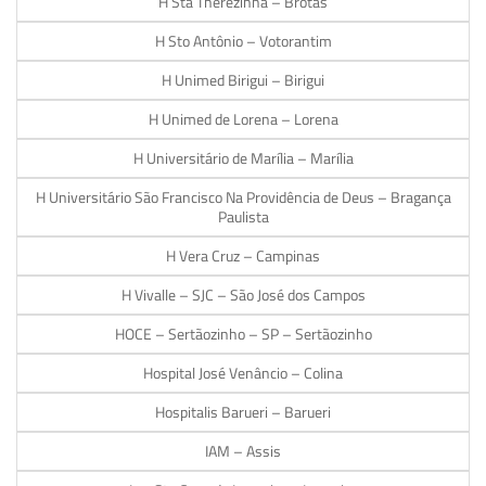
H Sta Therezinha – Brotas
H Sto Antônio – Votorantim
H Unimed Birigui – Birigui
H Unimed de Lorena – Lorena
H Universitário de Marília – Marília
H Universitário São Francisco Na Providência de Deus – Bragança
Paulista
H Vera Cruz – Campinas
H Vivalle – SJC – São José dos Campos
HOCE – Sertãozinho – SP – Sertãozinho
Hospital José Venâncio – Colina
Hospitalis Barueri – Barueri
IAM – Assis