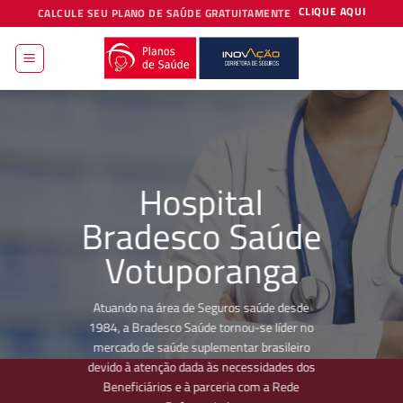
Skip
CLIQUE AQUI
CALCULE SEU PLANO DE SAÚDE GRATUITAMENTE
to
content
Hospital
Bradesco Saúde
Votuporanga
Atuando na área de Seguros saúde desde
1984, a Bradesco Saúde tornou-se líder no
mercado de saúde suplementar brasileiro
devido à atenção dada às necessidades dos
Beneficiários e à parceria com a Rede