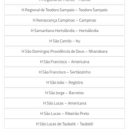
H Regional de Teodoro Sampaio – Teodoro Sampaio
H Renascença Campinas – Campinas
H Samaritano Hortolândia – Hortolândia
H São Camilo – Itu
H São Domingos Providência de Deus – Nhandeara
H São Francisco – Americana
H São Francisco – Sertãozinho
H São João – Registro
H São Jorge – Barretos
H São Lucas – Americana
H São Lucas – Ribeirão Preto
H São Lucas de Taubaté – Taubaté