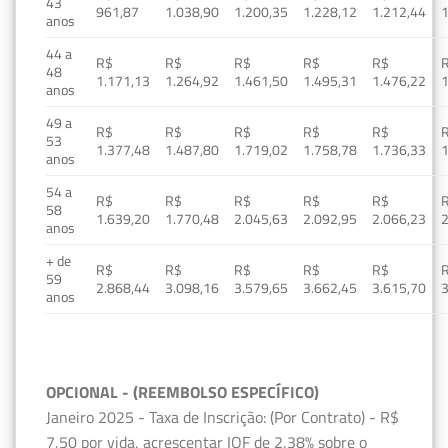
43
961,87
1.038,90
1.200,35
1.228,12
1.212,44
1
anos
44 a
R$
R$
R$
R$
R$
48
1.171,13
1.264,92
1.461,50
1.495,31
1.476,22
1
anos
49 a
R$
R$
R$
R$
R$
53
1.377,48
1.487,80
1.719,02
1.758,78
1.736,33
1
anos
54 a
R$
R$
R$
R$
R$
58
1.639,20
1.770,48
2.045,63
2.092,95
2.066,23
2
anos
+ de
R$
R$
R$
R$
R$
59
2.868,44
3.098,16
3.579,65
3.662,45
3.615,70
3
anos
OPCIONAL - (REEMBOLSO ESPECÍFICO)
Janeiro 2025 - Taxa de Inscrição: (Por Contrato) - R$
7,50 por vida, acrescentar IOF de 2,38% sobre o