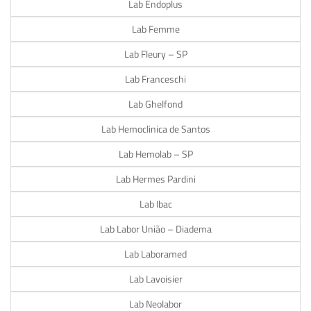
Lab Endoplus
Lab Femme
Lab Fleury – SP
Lab Franceschi
Lab Ghelfond
Lab Hemoclinica de Santos
Lab Hemolab – SP
Lab Hermes Pardini
Lab Ibac
Lab Labor União – Diadema
Lab Laboramed
Lab Lavoisier
Lab Neolabor