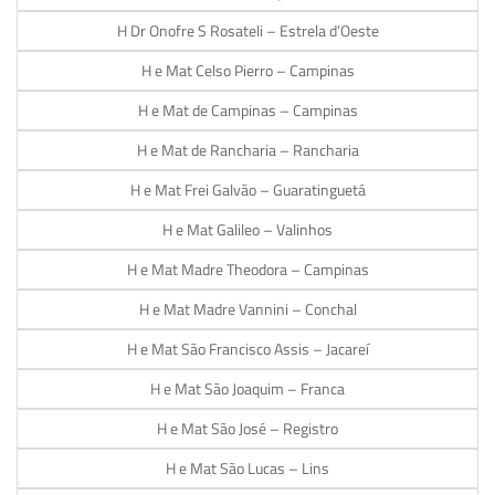
H Dr Onofre S Rosateli – Estrela d’Oeste
H e Mat Celso Pierro – Campinas
H e Mat de Campinas – Campinas
H e Mat de Rancharia – Rancharia
H e Mat Frei Galvão – Guaratinguetá
H e Mat Galileo – Valinhos
H e Mat Madre Theodora – Campinas
H e Mat Madre Vannini – Conchal
H e Mat São Francisco Assis – Jacareí
H e Mat São Joaquim – Franca
H e Mat São José – Registro
H e Mat São Lucas – Lins