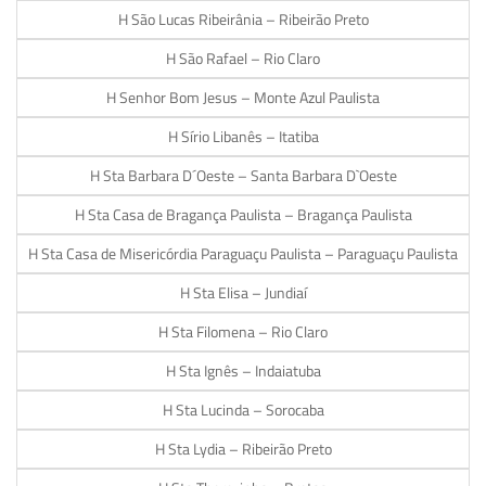
H São Lucas Ribeirânia – Ribeirão Preto
H São Rafael – Rio Claro
H Senhor Bom Jesus – Monte Azul Paulista
H Sírio Libanês – Itatiba
H Sta Barbara D´Oeste – Santa Barbara D`Oeste
H Sta Casa de Bragança Paulista – Bragança Paulista
H Sta Casa de Misericórdia Paraguaçu Paulista – Paraguaçu Paulista
H Sta Elisa – Jundiaí
H Sta Filomena – Rio Claro
H Sta Ignês – Indaiatuba
H Sta Lucinda – Sorocaba
H Sta Lydia – Ribeirão Preto