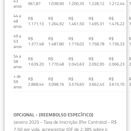
43
961,87
1.038,90
1.200,35
1.228,12
1.212,44
1
anos
44 a
R$
R$
R$
R$
R$
48
1.171,13
1.264,92
1.461,50
1.495,31
1.476,22
1
anos
49 a
R$
R$
R$
R$
R$
53
1.377,48
1.487,80
1.719,02
1.758,78
1.736,33
1
anos
54 a
R$
R$
R$
R$
R$
58
1.639,20
1.770,48
2.045,63
2.092,95
2.066,23
2
anos
+ de
R$
R$
R$
R$
R$
59
2.868,44
3.098,16
3.579,65
3.662,45
3.615,70
3
anos
OPCIONAL - (REEMBOLSO ESPECÍFICO)
Janeiro 2025 - Taxa de Inscrição: (Por Contrato) - R$
7,50 por vida, acrescentar IOF de 2,38% sobre o