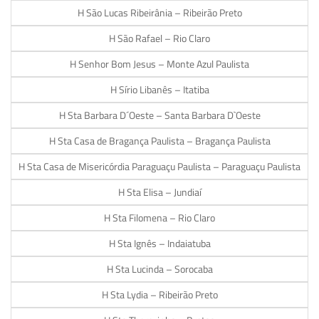
H São Lucas Ribeirânia – Ribeirão Preto
H São Rafael – Rio Claro
H Senhor Bom Jesus – Monte Azul Paulista
H Sírio Libanês – Itatiba
H Sta Barbara D´Oeste – Santa Barbara D`Oeste
H Sta Casa de Bragança Paulista – Bragança Paulista
H Sta Casa de Misericórdia Paraguaçu Paulista – Paraguaçu Paulista
H Sta Elisa – Jundiaí
H Sta Filomena – Rio Claro
H Sta Ignês – Indaiatuba
H Sta Lucinda – Sorocaba
H Sta Lydia – Ribeirão Preto