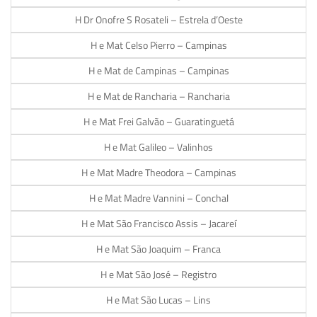
H Dr Onofre S Rosateli – Estrela d’Oeste
H e Mat Celso Pierro – Campinas
H e Mat de Campinas – Campinas
H e Mat de Rancharia – Rancharia
H e Mat Frei Galvão – Guaratinguetá
H e Mat Galileo – Valinhos
H e Mat Madre Theodora – Campinas
H e Mat Madre Vannini – Conchal
H e Mat São Francisco Assis – Jacareí
H e Mat São Joaquim – Franca
H e Mat São José – Registro
H e Mat São Lucas – Lins