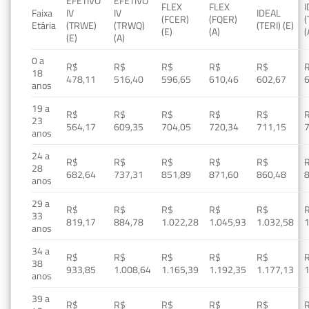
EFETIVO
EFETIVO
FLEX
FLEX
Faixa
IV
IV
IDEAL
(FCER)
(FQER)
(
Etária
(TRWE)
(TRWQ)
(TERI) (E)
(E)
(A)
(
(E)
(A)
0 a
R$
R$
R$
R$
R$
18
478,11
516,40
596,65
610,46
602,67
anos
19 a
R$
R$
R$
R$
R$
23
564,17
609,35
704,05
720,34
711,15
anos
24 a
R$
R$
R$
R$
R$
28
682,64
737,31
851,89
871,60
860,48
anos
29 a
R$
R$
R$
R$
R$
33
819,17
884,78
1.022,28
1.045,93
1.032,58
1
anos
34 a
R$
R$
R$
R$
R$
38
933,85
1.008,64
1.165,39
1.192,35
1.177,13
1
anos
39 a
R$
R$
R$
R$
R$