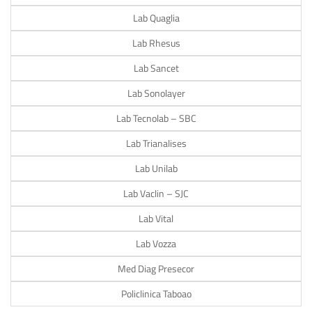
Lab Quaglia
Lab Rhesus
Lab Sancet
Lab Sonolayer
Lab Tecnolab – SBC
Lab Trianalises
Lab Unilab
Lab Vaclin – SJC
Lab Vital
Lab Vozza
Med Diag Presecor
Policlinica Taboao