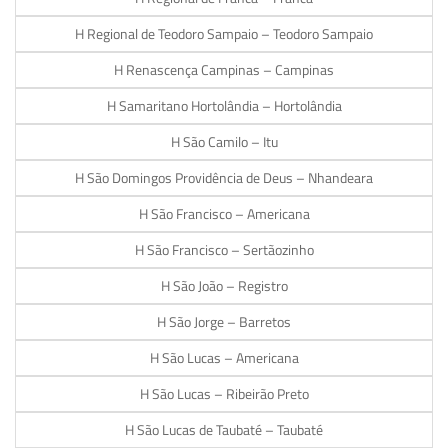
H Regional de Teodoro Sampaio – Teodoro Sampaio
H Renascença Campinas – Campinas
H Samaritano Hortolândia – Hortolândia
H São Camilo – Itu
H São Domingos Providência de Deus – Nhandeara
H São Francisco – Americana
H São Francisco – Sertãozinho
H São João – Registro
H São Jorge – Barretos
H São Lucas – Americana
H São Lucas – Ribeirão Preto
H São Lucas de Taubaté – Taubaté