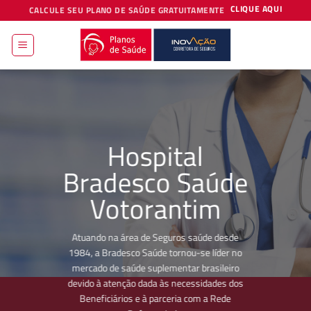
Skip
CLIQUE AQUI
CALCULE SEU PLANO DE SAÚDE GRATUITAMENTE
to
content
Hospital
Bradesco Saúde
Votorantim
Atuando na área de Seguros saúde desde
1984, a Bradesco Saúde tornou-se líder no
mercado de saúde suplementar brasileiro
devido à atenção dada às necessidades dos
Beneficiários e à parceria com a Rede