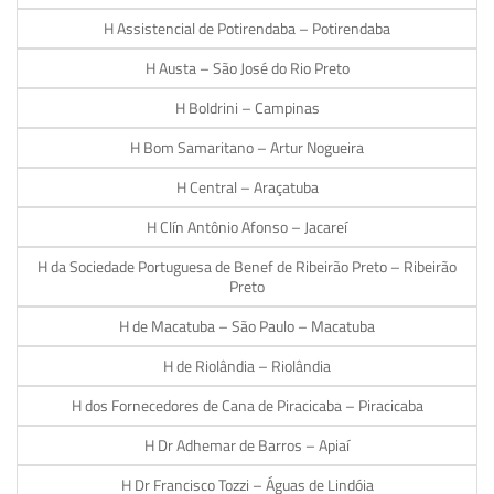
H Assistencial de Potirendaba – Potirendaba
H Austa – São José do Rio Preto
H Boldrini – Campinas
H Bom Samaritano – Artur Nogueira
H Central – Araçatuba
H Clín Antônio Afonso – Jacareí
H da Sociedade Portuguesa de Benef de Ribeirão Preto – Ribeirão
Preto
H de Macatuba – São Paulo – Macatuba
H de Riolândia – Riolândia
H dos Fornecedores de Cana de Piracicaba – Piracicaba
H Dr Adhemar de Barros – Apiaí
H Dr Francisco Tozzi – Águas de Lindóia