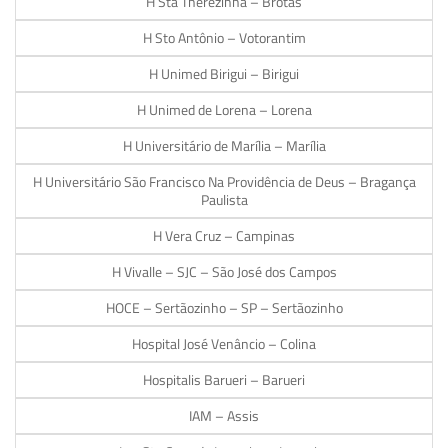
H Sta Therezinha – Brotas
H Sto Antônio – Votorantim
H Unimed Birigui – Birigui
H Unimed de Lorena – Lorena
H Universitário de Marília – Marília
H Universitário São Francisco Na Providência de Deus – Bragança
Paulista
H Vera Cruz – Campinas
H Vivalle – SJC – São José dos Campos
HOCE – Sertãozinho – SP – Sertãozinho
Hospital José Venâncio – Colina
Hospitalis Barueri – Barueri
IAM – Assis