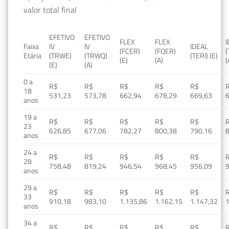
valor total final
EFETIVO
EFETIVO
FLEX
FLEX
Faixa
IV
IV
IDEAL
(FCER)
(FQER)
(
Etária
(TRWE)
(TRWQ)
(TERI) (E)
(E)
(A)
(
(E)
(A)
0 a
R$
R$
R$
R$
R$
18
531,23
573,78
662,94
678,29
669,63
anos
19 a
R$
R$
R$
R$
R$
23
626,85
677,06
782,27
800,38
790,16
anos
24 a
R$
R$
R$
R$
R$
28
758,48
819,24
946,54
968,45
956,09
anos
29 a
R$
R$
R$
R$
R$
33
910,18
983,10
1.135,86
1.162,15
1.147,32
1
anos
34 a
R$
R$
R$
R$
R$