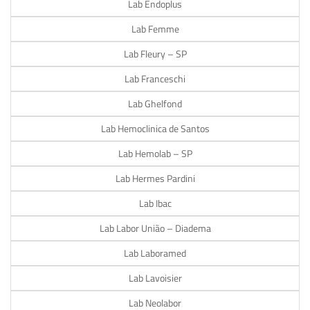
Lab Endoplus
Lab Femme
Lab Fleury – SP
Lab Franceschi
Lab Ghelfond
Lab Hemoclinica de Santos
Lab Hemolab – SP
Lab Hermes Pardini
Lab Ibac
Lab Labor União – Diadema
Lab Laboramed
Lab Lavoisier
Lab Neolabor