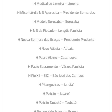
H Medical de Limeira – Limeira
H Misericórdia N S Aparecida – Presidente Bernardes
H Modelo Sorocaba – Sorocaba
H N S da Piedade – Lençóis Paulista
H Nossa Senhora das Graças – Presidente Prudente
H Novo Atibaia – Atibaia
H Padre Albino – Catanduva
H Paulo Sacramento – Várzea Paulista
H Pio XII – SJC – São José dos Campos
H Pitangueiras – Jundiaí
H Policlín – Jacareí
H Policlín Taubaté – Taubaté
H Regional de Franca – Franca