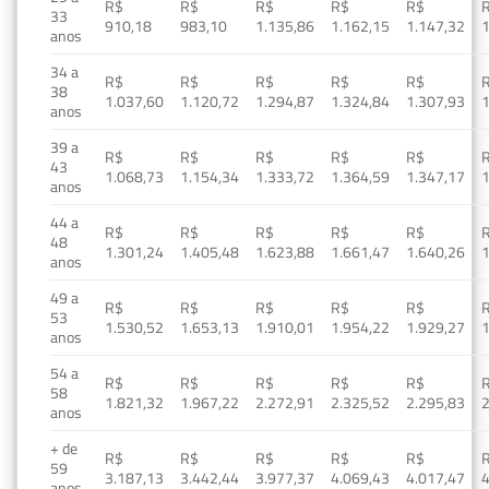
R$
R$
R$
R$
R$
33
910,18
983,10
1.135,86
1.162,15
1.147,32
1
anos
34 a
R$
R$
R$
R$
R$
38
1.037,60
1.120,72
1.294,87
1.324,84
1.307,93
1
anos
39 a
R$
R$
R$
R$
R$
43
1.068,73
1.154,34
1.333,72
1.364,59
1.347,17
1
anos
44 a
R$
R$
R$
R$
R$
48
1.301,24
1.405,48
1.623,88
1.661,47
1.640,26
1
anos
49 a
R$
R$
R$
R$
R$
53
1.530,52
1.653,13
1.910,01
1.954,22
1.929,27
1
anos
54 a
R$
R$
R$
R$
R$
58
1.821,32
1.967,22
2.272,91
2.325,52
2.295,83
2
anos
+ de
R$
R$
R$
R$
R$
59
3.187,13
3.442,44
3.977,37
4.069,43
4.017,47
4
anos