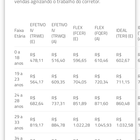
vendas agilizando o trabalho do corretor.
EFETIVO
EFETIVO
FLEX
FLEX
Faixa
IV
IV
IDEAL
(FCER)
(FQER)
(
Etária
(TRWE)
(TRWQ)
(TERI) (E)
(E)
(A)
(
(E)
(A)
0 a
R$
R$
R$
R$
R$
18
478,11
516,40
596,65
610,46
602,67
anos
19 a
R$
R$
R$
R$
R$
23
564,17
609,35
704,05
720,34
711,15
anos
24 a
R$
R$
R$
R$
R$
28
682,64
737,31
851,89
871,60
860,48
anos
29 a
R$
R$
R$
R$
R$
33
819,17
884,78
1.022,28
1.045,93
1.032,58
1
anos
34 a