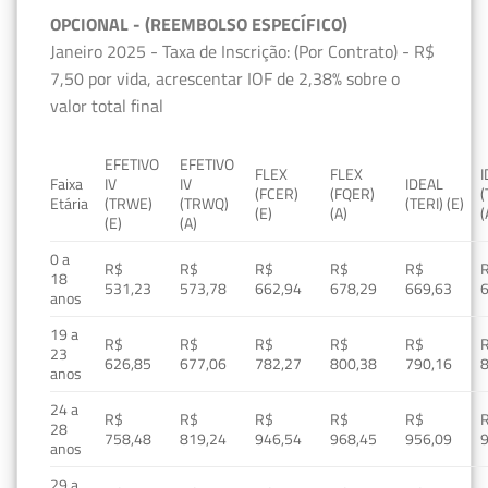
OPCIONAL - (REEMBOLSO ESPECÍFICO)
Janeiro 2025 - Taxa de Inscrição: (Por Contrato) - R$
7,50 por vida, acrescentar IOF de 2,38% sobre o
valor total final
EFETIVO
EFETIVO
FLEX
FLEX
Faixa
IV
IV
IDEAL
(FCER)
(FQER)
(
Etária
(TRWE)
(TRWQ)
(TERI) (E)
(E)
(A)
(
(E)
(A)
0 a
R$
R$
R$
R$
R$
18
531,23
573,78
662,94
678,29
669,63
anos
19 a
R$
R$
R$
R$
R$
23
626,85
677,06
782,27
800,38
790,16
anos
24 a
R$
R$
R$
R$
R$
28
758,48
819,24
946,54
968,45
956,09
anos
29 a