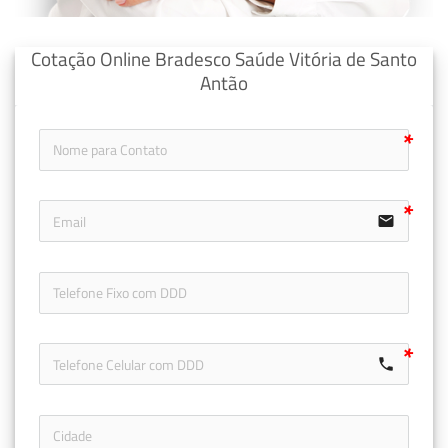
Cotação Online Bradesco Saúde Vitória de Santo
Antão
email
icon-ph
call