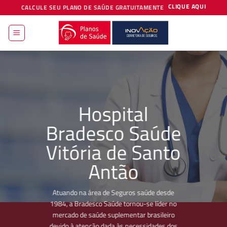
Skip
CLIQUE AQUI
CALCULE SEU PLANO DE SAÚDE GRATUITAMENTE
to
content
Hospital
Bradesco Saúde
Vitória de Santo
Antão
Atuando na área de Seguros saúde desde
1984, a Bradesco Saúde tornou-se líder no
mercado de saúde suplementar brasileiro
devido à atenção dada às necessidades dos