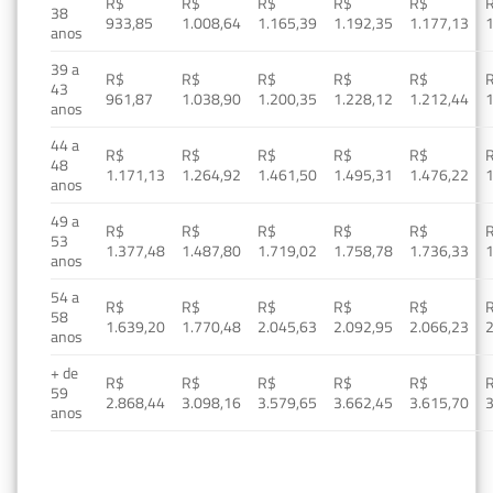
R$
R$
R$
R$
R$
38
933,85
1.008,64
1.165,39
1.192,35
1.177,13
1
anos
39 a
R$
R$
R$
R$
R$
43
961,87
1.038,90
1.200,35
1.228,12
1.212,44
1
anos
44 a
R$
R$
R$
R$
R$
48
1.171,13
1.264,92
1.461,50
1.495,31
1.476,22
1
anos
49 a
R$
R$
R$
R$
R$
53
1.377,48
1.487,80
1.719,02
1.758,78
1.736,33
1
anos
54 a
R$
R$
R$
R$
R$
58
1.639,20
1.770,48
2.045,63
2.092,95
2.066,23
2
anos
+ de
R$
R$
R$
R$
R$
59
2.868,44
3.098,16
3.579,65
3.662,45
3.615,70
3
anos