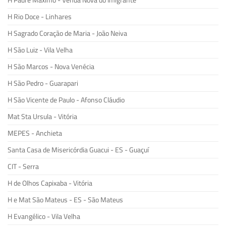
H Padre Maximo - Venda Nova do Imigrante
H Rio Doce - Linhares
H Sagrado Coração de Maria - João Neiva
H São Luiz - Vila Velha
H São Marcos - Nova Venécia
H São Pedro - Guarapari
H São Vicente de Paulo - Afonso Cláudio
Mat Sta Ursula - Vitória
MEPES - Anchieta
Santa Casa de Misericórdia Guacui - ES - Guaçuí
CIT - Serra
H de Olhos Capixaba - Vitória
H e Mat São Mateus - ES - São Mateus
H Evangélico - Vila Velha