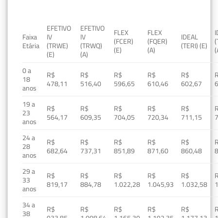
EFETIVO
EFETIVO
FLEX
FLEX
Faixa
IV
IV
IDEAL
(FCER)
(FQER)
(
Etária
(TRWE)
(TRWQ)
(TERI) (E)
(E)
(A)
(
(E)
(A)
0 a
R$
R$
R$
R$
R$
18
478,11
516,40
596,65
610,46
602,67
anos
19 a
R$
R$
R$
R$
R$
23
564,17
609,35
704,05
720,34
711,15
anos
24 a
R$
R$
R$
R$
R$
28
682,64
737,31
851,89
871,60
860,48
anos
29 a
R$
R$
R$
R$
R$
33
819,17
884,78
1.022,28
1.045,93
1.032,58
1
anos
34 a
R$
R$
R$
R$
R$
38
933,85
1.008,64
1.165,39
1.192,35
1.177,13
1