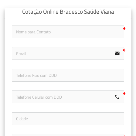
Cotação Online Bradesco Saúde Viana
email
icon-ph
call