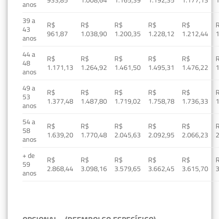
anos
39 a
R$
R$
R$
R$
R$
43
961,87
1.038,90
1.200,35
1.228,12
1.212,44
1
anos
44 a
R$
R$
R$
R$
R$
48
1.171,13
1.264,92
1.461,50
1.495,31
1.476,22
1
anos
49 a
R$
R$
R$
R$
R$
53
1.377,48
1.487,80
1.719,02
1.758,78
1.736,33
1
anos
54 a
R$
R$
R$
R$
R$
58
1.639,20
1.770,48
2.045,63
2.092,95
2.066,23
2
anos
+ de
R$
R$
R$
R$
R$
59
2.868,44
3.098,16
3.579,65
3.662,45
3.615,70
3
anos