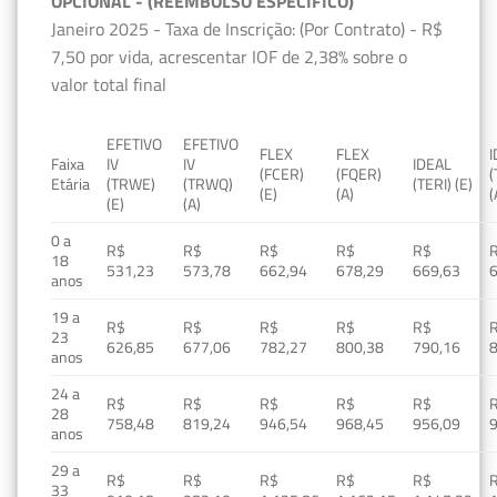
OPCIONAL - (REEMBOLSO ESPECÍFICO)
Janeiro 2025 - Taxa de Inscrição: (Por Contrato) - R$
7,50 por vida, acrescentar IOF de 2,38% sobre o
valor total final
EFETIVO
EFETIVO
FLEX
FLEX
Faixa
IV
IV
IDEAL
(FCER)
(FQER)
(
Etária
(TRWE)
(TRWQ)
(TERI) (E)
(E)
(A)
(
(E)
(A)
0 a
R$
R$
R$
R$
R$
18
531,23
573,78
662,94
678,29
669,63
anos
19 a
R$
R$
R$
R$
R$
23
626,85
677,06
782,27
800,38
790,16
anos
24 a
R$
R$
R$
R$
R$
28
758,48
819,24
946,54
968,45
956,09
anos
29 a
R$
R$
R$
R$
R$
33