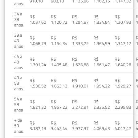
910,18
983,10
1.135,86
1.162,15
1.147,32
1
anos
34 a
R$
R$
R$
R$
R$
38
1.037,60
1.120,72
1.294,87
1.324,84
1.307,93
1
anos
39 a
R$
R$
R$
R$
R$
43
1.068,73
1.154,34
1.333,72
1.364,59
1.347,17
1
anos
44 a
R$
R$
R$
R$
R$
48
1.301,24
1.405,48
1.623,88
1.661,47
1.640,26
1
anos
49 a
R$
R$
R$
R$
R$
53
1.530,52
1.653,13
1.910,01
1.954,22
1.929,27
1
anos
54 a
R$
R$
R$
R$
R$
58
1.821,32
1.967,22
2.272,91
2.325,52
2.295,83
2
anos
+ de
R$
R$
R$
R$
R$
59
3.187,13
3.442,44
3.977,37
4.069,43
4.017,47
4
anos