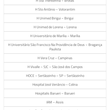
H Sta Therezinha – Brotas
H Sto Antônio – Votorantim
H Unimed Birigui – Birigui
H Unimed de Lorena – Lorena
H Universitário de Marília – Marília
H Universitário São Francisco Na Providência de Deus – Bragança
Paulista
H Vera Cruz – Campinas
H Vivalle – SJC – São José dos Campos
HOCE – Sertãozinho – SP – Sertãozinho
Hospital José Venâncio – Colina
Hospitalis Barueri – Barueri
IAM – Assis