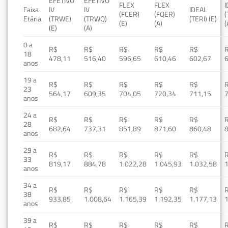
EFETIVO
EFETIVO
FLEX
FLEX
Faixa
IV
IV
IDEAL
(FCER)
(FQER)
(
Etária
(TRWE)
(TRWQ)
(TERI) (E)
(E)
(A)
(
(E)
(A)
0 a
R$
R$
R$
R$
R$
18
478,11
516,40
596,65
610,46
602,67
anos
19 a
R$
R$
R$
R$
R$
23
564,17
609,35
704,05
720,34
711,15
anos
24 a
R$
R$
R$
R$
R$
28
682,64
737,31
851,89
871,60
860,48
anos
29 a
R$
R$
R$
R$
R$
33
819,17
884,78
1.022,28
1.045,93
1.032,58
1
anos
34 a
R$
R$
R$
R$
R$
38
933,85
1.008,64
1.165,39
1.192,35
1.177,13
1
anos
39 a
R$
R$
R$
R$
R$