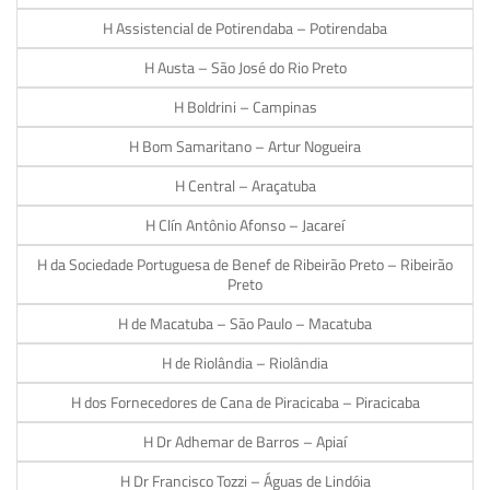
H Assistencial de Potirendaba – Potirendaba
H Austa – São José do Rio Preto
H Boldrini – Campinas
H Bom Samaritano – Artur Nogueira
H Central – Araçatuba
H Clín Antônio Afonso – Jacareí
H da Sociedade Portuguesa de Benef de Ribeirão Preto – Ribeirão
Preto
H de Macatuba – São Paulo – Macatuba
H de Riolândia – Riolândia
H dos Fornecedores de Cana de Piracicaba – Piracicaba
H Dr Adhemar de Barros – Apiaí
H Dr Francisco Tozzi – Águas de Lindóia