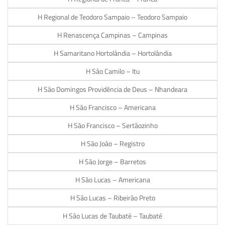
H Regional de Teodoro Sampaio – Teodoro Sampaio
H Renascença Campinas – Campinas
H Samaritano Hortolândia – Hortolândia
H São Camilo – Itu
H São Domingos Providência de Deus – Nhandeara
H São Francisco – Americana
H São Francisco – Sertãozinho
H São João – Registro
H São Jorge – Barretos
H São Lucas – Americana
H São Lucas – Ribeirão Preto
H São Lucas de Taubaté – Taubaté