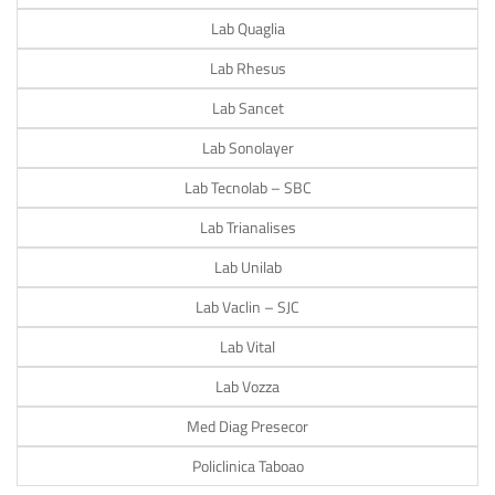
Lab Quaglia
Lab Rhesus
Lab Sancet
Lab Sonolayer
Lab Tecnolab – SBC
Lab Trianalises
Lab Unilab
Lab Vaclin – SJC
Lab Vital
Lab Vozza
Med Diag Presecor
Policlinica Taboao