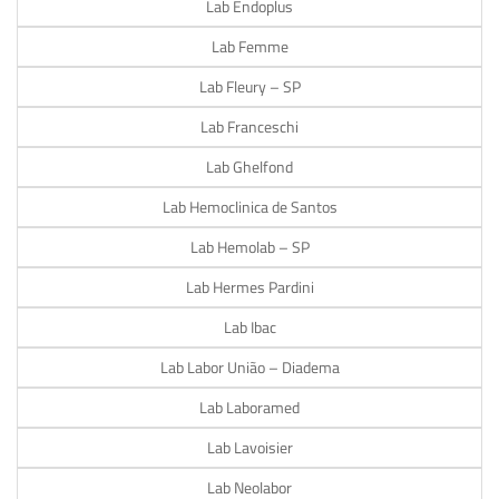
Lab Endoplus
Lab Femme
Lab Fleury – SP
Lab Franceschi
Lab Ghelfond
Lab Hemoclinica de Santos
Lab Hemolab – SP
Lab Hermes Pardini
Lab Ibac
Lab Labor União – Diadema
Lab Laboramed
Lab Lavoisier
Lab Neolabor