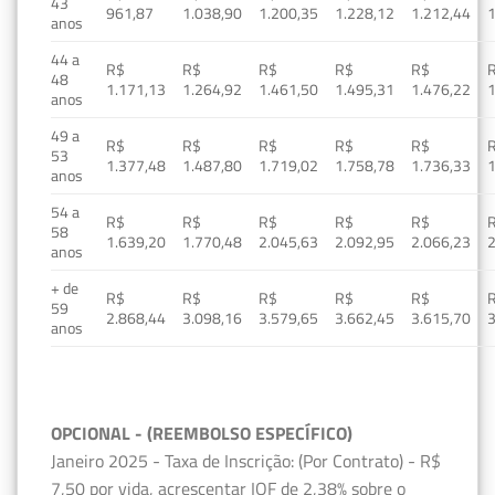
43
961,87
1.038,90
1.200,35
1.228,12
1.212,44
1
anos
44 a
R$
R$
R$
R$
R$
48
1.171,13
1.264,92
1.461,50
1.495,31
1.476,22
1
anos
49 a
R$
R$
R$
R$
R$
53
1.377,48
1.487,80
1.719,02
1.758,78
1.736,33
1
anos
54 a
R$
R$
R$
R$
R$
58
1.639,20
1.770,48
2.045,63
2.092,95
2.066,23
2
anos
+ de
R$
R$
R$
R$
R$
59
2.868,44
3.098,16
3.579,65
3.662,45
3.615,70
3
anos
OPCIONAL - (REEMBOLSO ESPECÍFICO)
Janeiro 2025 - Taxa de Inscrição: (Por Contrato) - R$
7,50 por vida, acrescentar IOF de 2,38% sobre o