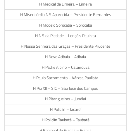
H Medical de Limeira – Limeira
H Misericórdia N S Aparecida – Presidente Bernardes
H Modelo Sorocaba – Sorocaba
H N S da Piedade – Lençóis Paulista
H Nossa Senhora das Graças – Presidente Prudente
H Novo Atibaia – Atibaia
H Padre Albino – Catanduva
H Paulo Sacramento – Várzea Paulista
H Pio XII – SJC – São José dos Campos
H Pitangueiras – Jundiaí
H Policlín – Jacareí
H Policlín Taubaté – Taubaté
H Regional de Franca – Franca