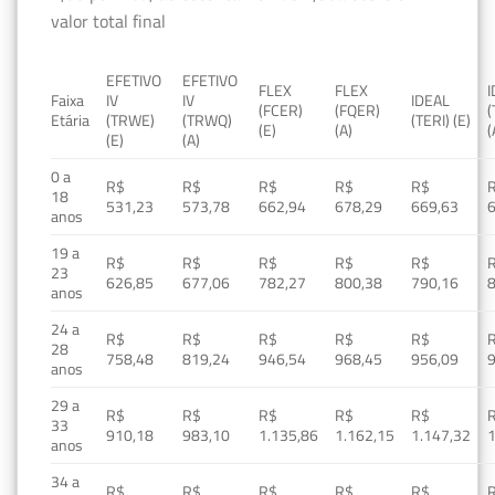
valor total final
EFETIVO
EFETIVO
FLEX
FLEX
Faixa
IV
IV
IDEAL
(FCER)
(FQER)
(
Etária
(TRWE)
(TRWQ)
(TERI) (E)
(E)
(A)
(
(E)
(A)
0 a
R$
R$
R$
R$
R$
18
531,23
573,78
662,94
678,29
669,63
anos
19 a
R$
R$
R$
R$
R$
23
626,85
677,06
782,27
800,38
790,16
anos
24 a
R$
R$
R$
R$
R$
28
758,48
819,24
946,54
968,45
956,09
anos
29 a
R$
R$
R$
R$
R$
33
910,18
983,10
1.135,86
1.162,15
1.147,32
1
anos
34 a
R$
R$
R$
R$
R$