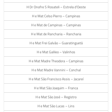
H Dr Onofre S Rosateli – Estrela d’Oeste
H e Mat Celso Pierro – Campinas
H e Mat de Campinas – Campinas
H e Mat de Rancharia – Rancharia
H e Mat Frei Galvão – Guaratinguetá
H e Mat Galileo – Valinhos
H e Mat Madre Theodora – Campinas
H e Mat Madre Vannini – Conchal
H e Mat São Francisco Assis – Jacareí
H e Mat São Joaquim – Franca
H e Mat São José – Registro
H e Mat São Lucas – Lins