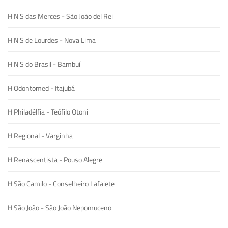
H N S das Merces - São João del Rei
H N S de Lourdes - Nova Lima
H N S do Brasil - Bambuí
H Odontomed - Itajubá
H Philadélfia - Teófilo Otoni
H Regional - Varginha
H Renascentista - Pouso Alegre
H São Camilo - Conselheiro Lafaiete
H São João - São João Nepomuceno