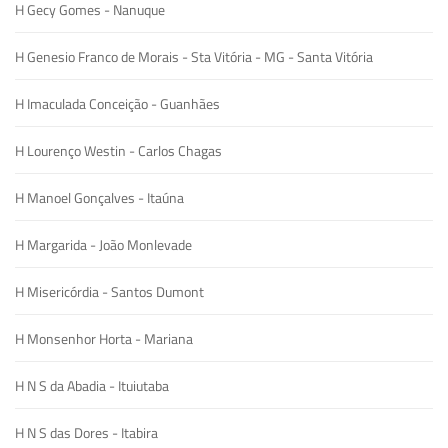
H Gecy Gomes - Nanuque
H Genesio Franco de Morais - Sta Vitória - MG - Santa Vitória
H Imaculada Conceição - Guanhães
H Lourenço Westin - Carlos Chagas
H Manoel Gonçalves - Itaúna
H Margarida - João Monlevade
H Misericórdia - Santos Dumont
H Monsenhor Horta - Mariana
H N S da Abadia - Ituiutaba
H N S das Dores - Itabira