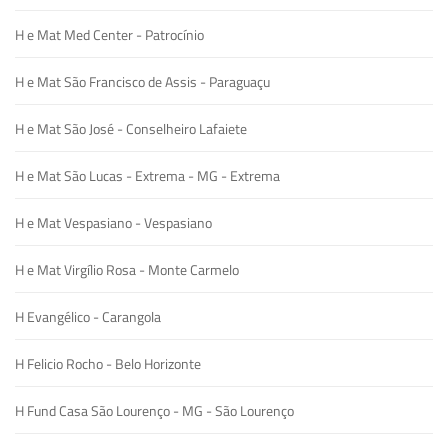
H e Mat Med Center - Patrocínio
H e Mat São Francisco de Assis - Paraguaçu
H e Mat São José - Conselheiro Lafaiete
H e Mat São Lucas - Extrema - MG - Extrema
H e Mat Vespasiano - Vespasiano
H e Mat Virgílio Rosa - Monte Carmelo
H Evangélico - Carangola
H Felicio Rocho - Belo Horizonte
H Fund Casa São Lourenço - MG - São Lourenço