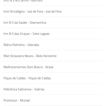
Inst N S do Carmo - Barroso
Inst Oncológico - Juiz de Fora - Juiz de Fora
Irm N S da Saúde - Diamantina
Irm N S das Graças - Sete Lagoas
Mário Palmério - Uberaba
Mat Octaviano Neves - Belo Horizonte
Melhoramentos Dom Bosco - Araxá
Poços de Caldas - Poços de Caldas
Policlínica Salinense - Salinas
Prontocor - Muriaé