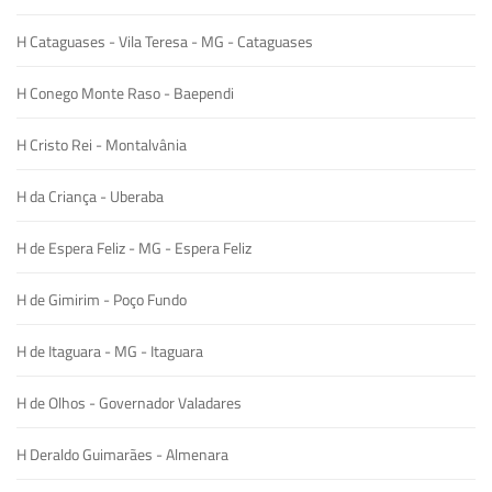
H Cataguases - Vila Teresa - MG - Cataguases
H Conego Monte Raso - Baependi
H Cristo Rei - Montalvânia
H da Criança - Uberaba
H de Espera Feliz - MG - Espera Feliz
H de Gimirim - Poço Fundo
H de Itaguara - MG - Itaguara
H de Olhos - Governador Valadares
H Deraldo Guimarães - Almenara