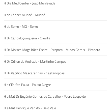
H Dia Med Center - João Monlevade
H do Câncer Muriaé - Muriaé
H do Serro - MG - Serro
H Dr Cândido Junqueira - Cruzília
H Dr Moises Magalhães Freire - Pirapora - Minas Gerais - Pirapora
H Dr Odilon de Andrade - Martinho Campos
H Dr Pacífico Mascarenhas - Caetanópolis
H e Clín Sta Paula - Pouso Alegre
H e Mat Dr Eugênio Gomes de Carvalho - Pedro Leopoldo
H e Mat Henrique Penido - Belo Vale