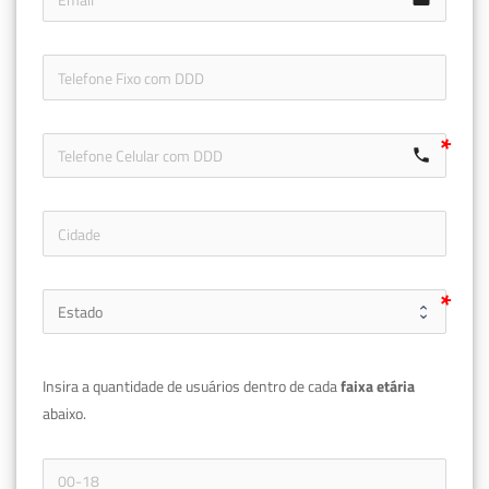
icon-ph
call
Insira a quantidade de usuários dentro de cada 
faixa etária 
abaixo.