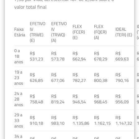
valor total final
EFETIVO
EFETIVO
FLEX
FLEX
Faixa
IV
IV
IDEAL
(FCER)
(FQER)
(
Etária
(TRWE)
(TRWQ)
(TERI) (E)
(E)
(A)
(
(E)
(A)
0 a
R$
R$
R$
R$
R$
18
531,23
573,78
662,94
678,29
669,63
anos
19 a
R$
R$
R$
R$
R$
23
626,85
677,06
782,27
800,38
790,16
anos
24 a
R$
R$
R$
R$
R$
28
758,48
819,24
946,54
968,45
956,09
anos
29 a
R$
R$
R$
R$
R$
33
910,18
983,10
1.135,86
1.162,15
1.147,32
1
anos
34 a