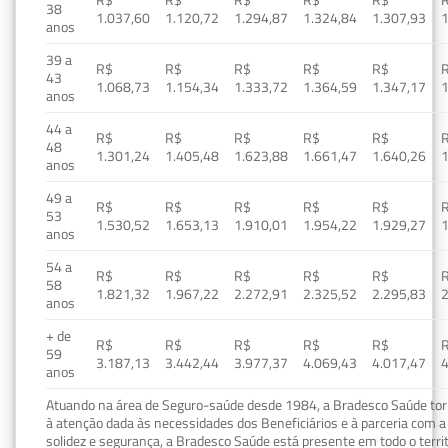
R$
R$
R$
R$
R$
38
1.037,60
1.120,72
1.294,87
1.324,84
1.307,93
1
anos
39 a
R$
R$
R$
R$
R$
43
1.068,73
1.154,34
1.333,72
1.364,59
1.347,17
1
anos
44 a
R$
R$
R$
R$
R$
48
1.301,24
1.405,48
1.623,88
1.661,47
1.640,26
1
anos
49 a
R$
R$
R$
R$
R$
53
1.530,52
1.653,13
1.910,01
1.954,22
1.929,27
1
anos
54 a
R$
R$
R$
R$
R$
58
1.821,32
1.967,22
2.272,91
2.325,52
2.295,83
2
anos
+ de
R$
R$
R$
R$
R$
59
3.187,13
3.442,44
3.977,37
4.069,43
4.017,47
4
anos
Atuando na área de Seguro-saúde desde 1984, a Bradesco Saúde torn
à atenção dada às necessidades dos Beneficiários e à parceria com a 
solidez e segurança, a Bradesco Saúde está presente em todo o terri