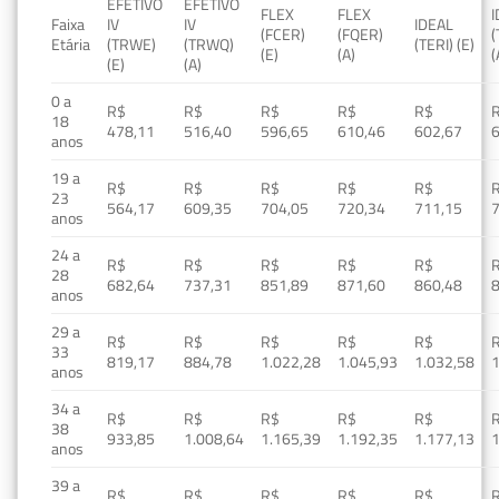
EFETIVO
EFETIVO
FLEX
FLEX
Faixa
IV
IV
IDEAL
(FCER)
(FQER)
(
Etária
(TRWE)
(TRWQ)
(TERI) (E)
(E)
(A)
(
(E)
(A)
0 a
R$
R$
R$
R$
R$
18
478,11
516,40
596,65
610,46
602,67
anos
19 a
R$
R$
R$
R$
R$
23
564,17
609,35
704,05
720,34
711,15
anos
24 a
R$
R$
R$
R$
R$
28
682,64
737,31
851,89
871,60
860,48
anos
29 a
R$
R$
R$
R$
R$
33
819,17
884,78
1.022,28
1.045,93
1.032,58
1
anos
34 a
R$
R$
R$
R$
R$
38
933,85
1.008,64
1.165,39
1.192,35
1.177,13
1
anos
39 a
R$
R$
R$
R$
R$