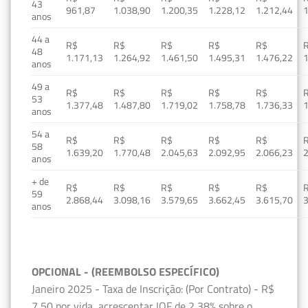
43
961,87
1.038,90
1.200,35
1.228,12
1.212,44
1
anos
44 a
R$
R$
R$
R$
R$
48
1.171,13
1.264,92
1.461,50
1.495,31
1.476,22
1
anos
49 a
R$
R$
R$
R$
R$
53
1.377,48
1.487,80
1.719,02
1.758,78
1.736,33
1
anos
54 a
R$
R$
R$
R$
R$
58
1.639,20
1.770,48
2.045,63
2.092,95
2.066,23
2
anos
+ de
R$
R$
R$
R$
R$
59
2.868,44
3.098,16
3.579,65
3.662,45
3.615,70
3
anos
OPCIONAL - (REEMBOLSO ESPECÍFICO)
Janeiro 2025 - Taxa de Inscrição: (Por Contrato) - R$
7,50 por vida, acrescentar IOF de 2,38% sobre o