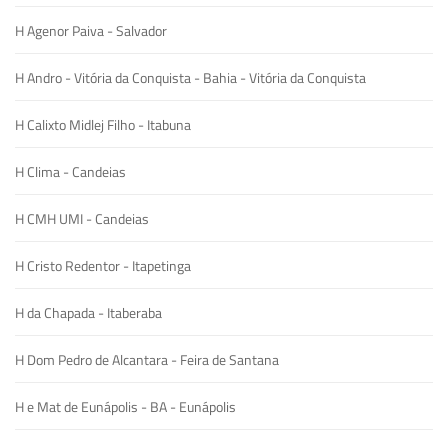
H Agenor Paiva - Salvador
H Andro - Vitória da Conquista - Bahia - Vitória da Conquista
H Calixto Midlej Filho - Itabuna
H Clima - Candeias
H CMH UMI - Candeias
H Cristo Redentor - Itapetinga
H da Chapada - Itaberaba
H Dom Pedro de Alcantara - Feira de Santana
H e Mat de Eunápolis - BA - Eunápolis