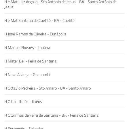
H e Mat Luiz Argollo - Sto Antonio de Jesus - BA - Santo Antônio de
Jesus
H e Mat Santana de Caetité - BA - Caetité
H José Ramos de Oliveira - Eunápolis
H Manoel Novaes - Itabuna
H Mater Dei - Feira de Santana
H Nova Aliança - Guanambi
H Octavio Pedreira - Sto Amaro - BA - Santo Amaro
H Olhos Ilheús - Ilhéus
H Otorrinos de Feira de Santana - BA - Feira de Santana
H Português - Salvador