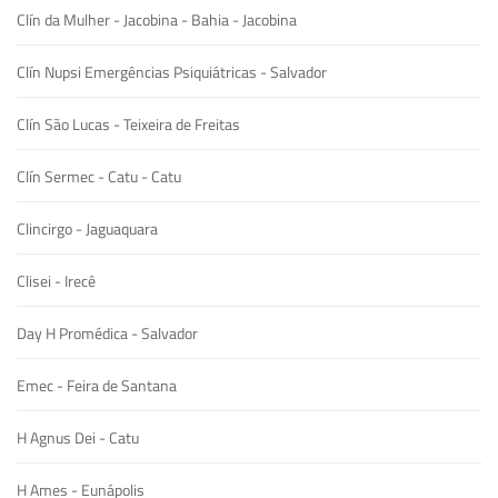
Clín da Mulher - Jacobina - Bahia - Jacobina
Clín Nupsi Emergências Psiquiátricas - Salvador
Clín São Lucas - Teixeira de Freitas
Clín Sermec - Catu - Catu
Clincirgo - Jaguaquara
Clisei - Irecê
Day H Promédica - Salvador
Emec - Feira de Santana
H Agnus Dei - Catu
H Ames - Eunápolis