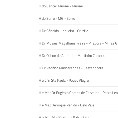
H do Câncer Muriaé - Muriaé
H do Serro - MG - Serro
H Dr Cândido Junqueira - Cruzília
H Dr Moises Magalhães Freire - Pirapora - Minas Ge
H Dr Odilon de Andrade - Martinho Campos
H Dr Pacífico Mascarenhas - Caetanópolis
H e Clín Sta Paula - Pouso Alegre
H e Mat Dr Eugênio Gomes de Carvalho - Pedro Leo
H e Mat Henrique Penido - Belo Vale
H e Mat Med Center - Patrocínio