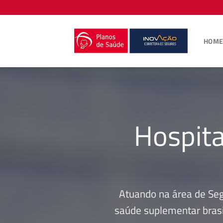
Skip
to
content
HOM
Hospita
Atuando na área de Se
saúde suplementar brasi