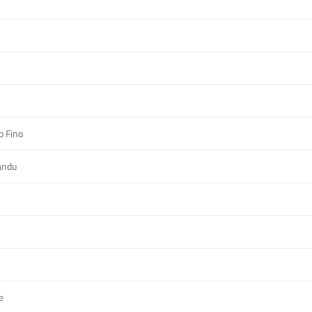
o Fino
andu
e