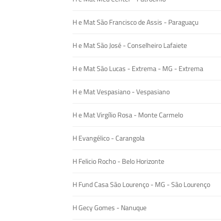
H e Mat São Francisco de Assis - Paraguaçu
H e Mat São José - Conselheiro Lafaiete
H e Mat São Lucas - Extrema - MG - Extrema
H e Mat Vespasiano - Vespasiano
H e Mat Virgílio Rosa - Monte Carmelo
H Evangélico - Carangola
H Felicio Rocho - Belo Horizonte
H Fund Casa São Lourenço - MG - São Lourenço
H Gecy Gomes - Nanuque