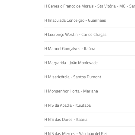
H Genesio Franco de Morais - Sta Vitória - MG - San
H Imaculada Conceição - Guanhães
H Lourenço Westin - Carlos Chagas
H Manoel Gonçalves - Itaúna
H Margarida - João Monlevade
H Misericórdia - Santos Dumont
H Monsenhor Horta - Mariana
H N S da Abadia - Ituiutaba
H N S das Dores - Itabira
H N S das Merces - São João del Rei