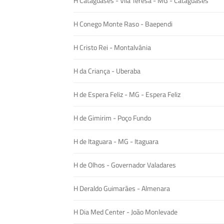
H Cataguases - Vila Teresa - MG - Cataguases
H Conego Monte Raso - Baependi
H Cristo Rei - Montalvânia
H da Criança - Uberaba
H de Espera Feliz - MG - Espera Feliz
H de Gimirim - Poço Fundo
H de Itaguara - MG - Itaguara
H de Olhos - Governador Valadares
H Deraldo Guimarães - Almenara
H Dia Med Center - João Monlevade