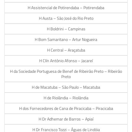
H Assistencial de Potirendaba – Potirendaba
H Austa – São José do Rio Preto
H Boldrini – Campinas
H Bom Samaritano – Artur Nogueira
H Central – Araçatuba
H Clín Antônio Afonso – Jacareí
H da Sociedade Portuguesa de Benef de Ribeirão Preto – Ribeirão
Preto
H de Macatuba – São Paulo – Macatuba
H de Riolândia – Riolândia
H dos Fornecedores de Cana de Piracicaba – Piracicaba
H Dr Adhemar de Barros – Apiaí
H Dr Francisco Tozzi – Águas de Lindóia