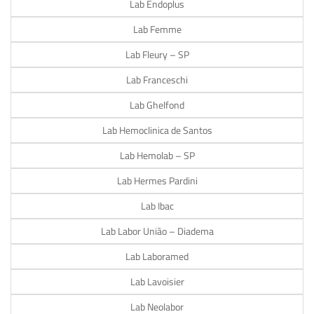
Lab Endoplus
Lab Femme
Lab Fleury – SP
Lab Franceschi
Lab Ghelfond
Lab Hemoclinica de Santos
Lab Hemolab – SP
Lab Hermes Pardini
Lab Ibac
Lab Labor União – Diadema
Lab Laboramed
Lab Lavoisier
Lab Neolabor