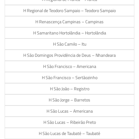
H Regional de Teodoro Sampaio – Teodoro Sampaio
H Renascença Campinas – Campinas
H Samaritano Hortolândia – Hortolândia
H São Camilo – Itu
H São Domingos Providência de Deus – Nhandeara
H São Francisco – Americana
H São Francisco – Sertãozinho
H São João – Registro
H São Jorge – Barretos
H São Lucas – Americana
H São Lucas – Ribeirão Preto
H São Lucas de Taubaté – Taubaté