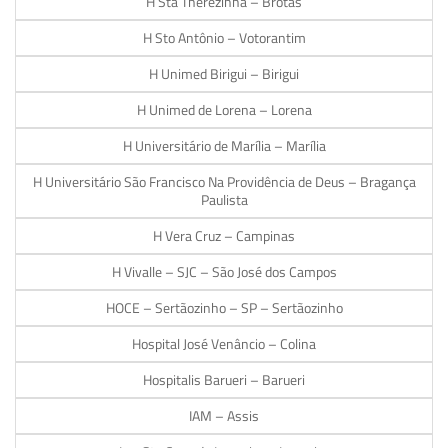
H Sta Therezinha – Brotas
H Sto Antônio – Votorantim
H Unimed Birigui – Birigui
H Unimed de Lorena – Lorena
H Universitário de Marília – Marília
H Universitário São Francisco Na Providência de Deus – Bragança
Paulista
H Vera Cruz – Campinas
H Vivalle – SJC – São José dos Campos
HOCE – Sertãozinho – SP – Sertãozinho
Hospital José Venâncio – Colina
Hospitalis Barueri – Barueri
IAM – Assis