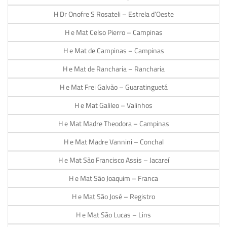
H Dr Onofre S Rosateli – Estrela d’Oeste
H e Mat Celso Pierro – Campinas
H e Mat de Campinas – Campinas
H e Mat de Rancharia – Rancharia
H e Mat Frei Galvão – Guaratinguetá
H e Mat Galileo – Valinhos
H e Mat Madre Theodora – Campinas
H e Mat Madre Vannini – Conchal
H e Mat São Francisco Assis – Jacareí
H e Mat São Joaquim – Franca
H e Mat São José – Registro
H e Mat São Lucas – Lins