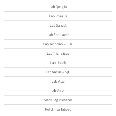
Lab Quaglia
Lab Rhesus
Lab Sancet
Lab Sonolayer
Lab Tecnolab – SBC
Lab Trianalises
Lab Unilab
Lab Vaclin – SJC
Lab Vital
Lab Vozza
Med Diag Presecor
Policlinica Taboao