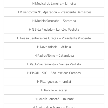
H Medical de Limeira – Limeira
H Misericórdia N S Aparecida – Presidente Bernardes
H Modelo Sorocaba – Sorocaba
H N S da Piedade – Lençóis Paulista
H Nossa Senhora das Graças – Presidente Prudente
H Novo Atibaia – Atibaia
H Padre Albino – Catanduva
H Paulo Sacramento – Várzea Paulista
H Pio XII – SJC – São José dos Campos
H Pitangueiras – Jundiaí
H Policlín – Jacareí
H Policlín Taubaté – Taubaté
H Regional de Franca – Franca