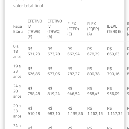
valor total final
EFETIVO
EFETIVO
FLEX
FLEX
Faixa
IV
IV
IDEAL
(FCER)
(FQER)
(
Etária
(TRWE)
(TRWQ)
(TERI) (E)
(E)
(A)
(
(E)
(A)
0 a
R$
R$
R$
R$
R$
18
531,23
573,78
662,94
678,29
669,63
anos
19 a
R$
R$
R$
R$
R$
23
626,85
677,06
782,27
800,38
790,16
anos
24 a
R$
R$
R$
R$
R$
28
758,48
819,24
946,54
968,45
956,09
anos
29 a
R$
R$
R$
R$
R$
33
910,18
983,10
1.135,86
1.162,15
1.147,32
1
anos
34 a
R$
R$
R$
R$
R$