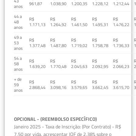
43
961,87
1.038,90
1.200,35
1.228,12
1.212,44
1
anos
44 a
R$
R$
R$
R$
R$
48
1.171,13
1.264,92
1.461,50
1.495,31
1.476,22
1
anos
49 a
R$
R$
R$
R$
R$
53
1.377,48
1.487,80
1.719,02
1.758,78
1.736,33
1
anos
54 a
R$
R$
R$
R$
R$
58
1.639,20
1.770,48
2.045,63
2.092,95
2.066,23
2
anos
+ de
R$
R$
R$
R$
R$
59
2.868,44
3.098,16
3.579,65
3.662,45
3.615,70
3
anos
OPCIONAL - (REEMBOLSO ESPECÍFICO)
Janeiro 2025 - Taxa de Inscrição: (Por Contrato) - R$
7,50 por vida, acrescentar IOF de 2,38% sobre o