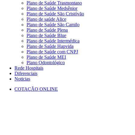
Plano de Saúde Trasmontano
Plano de Saúde Medsênior
Plano de Saúde São Cristóvão
Plano de saúde Alice
Plano de Saúde São Camilo
Plano de Saúde Plena
Plano de Saúde Blue
Plano de Saúde Intermédica
Plano de Saúde Hapvida
Plano de Saúde com CNPJ
Plano de Saúde MEI
Plano Odontológico
Rede Hospitais
Diferenciais
Noticias
COTAÇÃO ONLINE