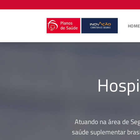
Skip
to
content
HOM
Hospi
Atuando na área de Se
saúde suplementar brasi