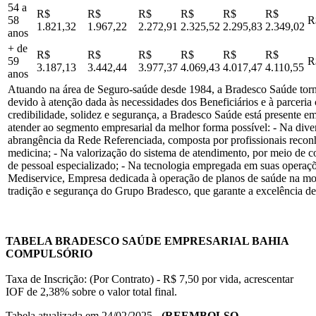
54 a
R$
R$
R$
R$
R$
R$
58
R
1.821,32
1.967,22
2.272,91
2.325,52
2.295,83
2.349,02
anos
+ de
R$
R$
R$
R$
R$
R$
59
R
3.187,13
3.442,44
3.977,37
4.069,43
4.017,47
4.110,55
anos
Atuando na área de Seguro-saúde desde 1984, a Bradesco Saúde torno
devido à atenção dada às necessidades dos Beneficiários e à parceri
credibilidade, solidez e segurança, a Bradesco Saúde está presente em
atender ao segmento empresarial da melhor forma possível: - Na dive
abrangência da Rede Referenciada, composta por profissionais recon
medicina; - Na valorização do sistema de atendimento, por meio de c
de pessoal especializado; - Na tecnologia empregada em suas operaçõ
Mediservice, Empresa dedicada à operação de planos de saúde na m
tradição e segurança do Grupo Bradesco, que garante a excelência de
TABELA BRADESCO SAÚDE EMPRESARIAL BAHIA
COMPULSÓRIO
Taxa de Inscrição: (Por Contrato) - R$ 7,50 por vida, acrescentar
IOF de 2,38% sobre o valor total final.
Tabela atualizada em 24/02/2025 -
(REEMBOLSO