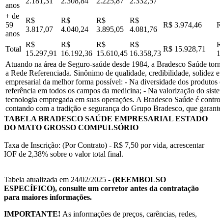
2.181,31
2.308,84
2.225,87
2.332,57
anos
+ de
R$
R$
R$
R$
59
R$ 3.974,46
3.817,07
4.040,24
3.895,05
4.081,76
anos
R$
R$
R$
R$
Total
R$ 15.928,71
15.297,91
16.192,36
15.610,45
16.358,73
Atuando na área de Seguro-saúde desde 1984, a Bradesco Saúde tornou
a Rede Referenciada. Sinônimo de qualidade, credibilidade, solidez e
empresarial da melhor forma possível: - Na diversidade dos produtos
referência em todos os campos da medicina; - Na valorização do sist
tecnologia empregada em suas operações. A Bradesco Saúde é contro
contando com a tradição e segurança do Grupo Bradesco, que garante
TABELA BRADESCO SAÚDE EMPRESARIAL ESTADO
DO MATO GROSSO COMPULSÓRIO
Taxa de Inscrição: (Por Contrato) - R$ 7,50 por vida, acrescentar
IOF de 2,38% sobre o valor total final.
Tabela atualizada em 24/02/2025 -
(REEMBOLSO
ESPECÍFICO), consulte um corretor antes da contratação
para maiores informações.
IMPORTANTE!
As informações de preços, carências, redes,