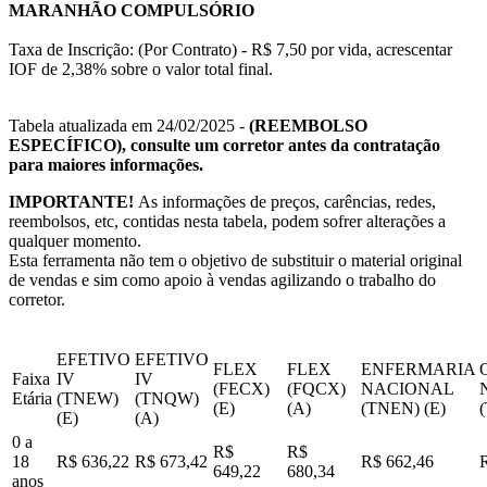
MARANHÃO COMPULSÓRIO
Taxa de Inscrição: (Por Contrato) - R$ 7,50 por vida, acrescentar
IOF de 2,38% sobre o valor total final.
Tabela atualizada em 24/02/2025 -
(REEMBOLSO
ESPECÍFICO), consulte um corretor antes da contratação
para maiores informações.
IMPORTANTE!
As informações de preços, carências, redes,
reembolsos, etc, contidas nesta tabela, podem sofrer alterações a
qualquer momento.
Esta ferramenta não tem o objetivo de substituir o material original
de vendas e sim como apoio à vendas agilizando o trabalho do
corretor.
EFETIVO
EFETIVO
FLEX
FLEX
ENFERMARIA
Faixa
IV
IV
(FECX)
(FQCX)
NACIONAL
Etária
(TNEW)
(TNQW)
(E)
(A)
(TNEN) (E)
(E)
(A)
0 a
R$
R$
18
R$ 636,22
R$ 673,42
R$ 662,46
649,22
680,34
anos