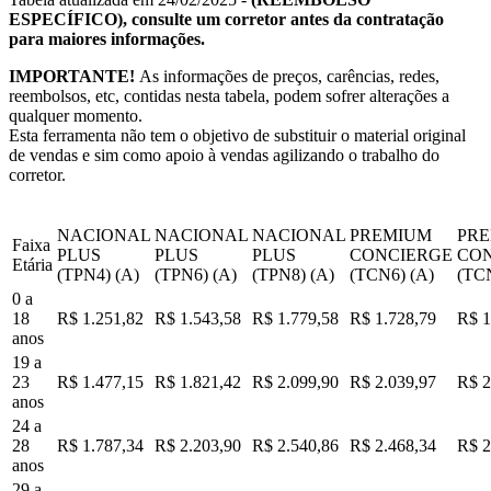
ESPECÍFICO), consulte um corretor antes da contratação
para maiores informações.
IMPORTANTE!
As informações de preços, carências, redes,
reembolsos, etc, contidas nesta tabela, podem sofrer alterações a
qualquer momento.
Esta ferramenta não tem o objetivo de substituir o material original
de vendas e sim como apoio à vendas agilizando o trabalho do
corretor.
NACIONAL
NACIONAL
NACIONAL
PREMIUM
PR
Faixa
PLUS
PLUS
PLUS
CONCIERGE
CO
Etária
(TPN4) (A)
(TPN6) (A)
(TPN8) (A)
(TCN6) (A)
(TCN
0 a
18
R$ 1.251,82
R$ 1.543,58
R$ 1.779,58
R$ 1.728,79
R$ 1
anos
19 a
23
R$ 1.477,15
R$ 1.821,42
R$ 2.099,90
R$ 2.039,97
R$ 2
anos
24 a
28
R$ 1.787,34
R$ 2.203,90
R$ 2.540,86
R$ 2.468,34
R$ 2
anos
29 a