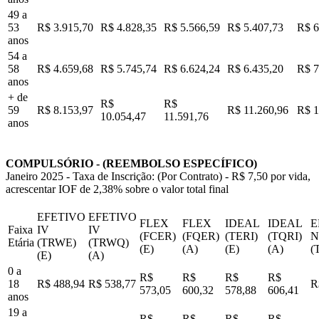
49 a
53
R$ 3.915,70
R$ 4.828,35
R$ 5.566,59
R$ 5.407,73
R$ 6
anos
54 a
58
R$ 4.659,68
R$ 5.745,74
R$ 6.624,24
R$ 6.435,20
R$ 7
anos
+ de
R$
R$
59
R$ 8.153,97
R$ 11.260,96
R$ 1
10.054,47
11.591,76
anos
COMPULSÓRIO - (REEMBOLSO ESPECÍFICO)
Janeiro 2025 - Taxa de Inscrição: (Por Contrato) - R$ 7,50 por vida,
acrescentar IOF de 2,38% sobre o valor total final
EFETIVO
EFETIVO
FLEX
FLEX
IDEAL
IDEAL
E
Faixa
IV
IV
(FCER)
(FQER)
(TERI)
(TQRI)
N
Etária
(TRWE)
(TRWQ)
(E)
(A)
(E)
(A)
(
(E)
(A)
0 a
R$
R$
R$
R$
18
R$ 488,94
R$ 538,77
R
573,05
600,32
578,88
606,41
anos
19 a
R$
R$
R$
R$