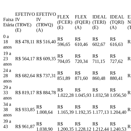
EFETIVO
EFETIVO
FLEX
FLEX
IDEAL
IDEAL
E
Faixa
IV
IV
(FCER)
(FQER)
(TERI)
(TQRI)
N
Etária
(TRWE)
(TRWQ)
(E)
(A)
(E)
(A)
(
(E)
(A)
0 a
R$
R$
R$
R$
18
R$ 478,11
R$ 516,40
R
596,65
610,46
602,67
616,63
anos
19 a
R$
R$
R$
R$
23
R$ 564,17
R$ 609,35
R
704,05
720,34
711,15
727,62
anos
24 a
R$
R$
R$
R$
28
R$ 682,64
R$ 737,31
R
851,89
871,60
860,48
880,41
anos
29 a
R$
R$
R$
R$
33
R$ 819,17
R$ 884,78
R
1.022,28
1.045,93
1.032,58
1.056,50
anos
34 a
R$
R$
R$
R$
R$
38
R$ 933,85
R
1.008,64
1.165,39
1.192,35
1.177,13
1.204,40
anos
39 a
R$
R$
R$
R$
R$
43
R$ 961,87
R
1.038,90
1.200,35
1.228,12
1.212,44
1.240,53