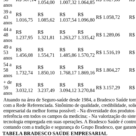
1.054,00
1.007,32
1.064,85
anos
39 a
R$
R$
R$
R$
43
R$ 1.058,72
R$ 
1.016,75
1.085,62
1.037,54
1.096,80
anos
44 a
R$
R$
R$
R$
48
R$ 1.289,06
R$ 
1.237,95
1.321,81
1.263,27
1.335,42
anos
49 a
R$
R$
R$
R$
53
R$ 1.516,19
R$ 
1.456,08
1.554,71
1.485,86
1.570,72
anos
54 a
R$
R$
R$
R$
58
R$ 1.804,27
R$ 
1.732,74
1.850,10
1.768,17
1.869,16
anos
+ de
R$
R$
R$
R$
59
R$ 3.157,29
R$ 
3.032,12
3.237,49
3.094,12
3.270,84
anos
Atuando na área de Seguro-saúde desde 1984, a Bradesco Saúde tornou
com a Rede Referenciada. Sinônimo de qualidade, credibilidade, soli
empresarial da melhor forma possível: - Na diversidade dos produtos
referência em todos os campos da medicina; - Na valorização do sist
tecnologia empregada em suas operações. A Bradesco Saúde é contro
contando com a tradição e segurança do Grupo Bradesco, que garante
TABELA BRADESCO SAÚDE EMPRESARIAL