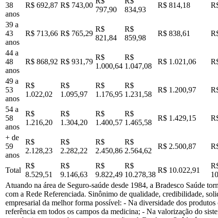
R$
R$
38
R$ 692,87
R$ 743,00
R$ 814,18
R$
797,90
834,93
anos
39 a
R$
R$
43
R$ 713,66
R$ 765,29
R$ 838,61
R$
821,84
859,98
anos
44 a
R$
R$
48
R$ 868,92
R$ 931,79
R$ 1.021,06
R$
1.000,64
1.047,08
anos
49 a
R$
R$
R$
R$
53
R$ 1.200,97
R$
1.022,02
1.095,97
1.176,95
1.231,58
anos
54 a
R$
R$
R$
R$
58
R$ 1.429,15
R$
1.216,20
1.304,20
1.400,57
1.465,58
anos
+ de
R$
R$
R$
R$
59
R$ 2.500,87
R$
2.128,23
2.282,22
2.450,86
2.564,62
anos
R$
R$
R$
R$
R
Total
R$ 10.022,91
8.529,51
9.146,63
9.822,49
10.278,38
10
Atuando na área de Seguro-saúde desde 1984, a Bradesco Saúde tornou
com a Rede Referenciada. Sinônimo de qualidade, credibilidade, soli
empresarial da melhor forma possível: - Na diversidade dos produtos
referência em todos os campos da medicina; - Na valorização do sist