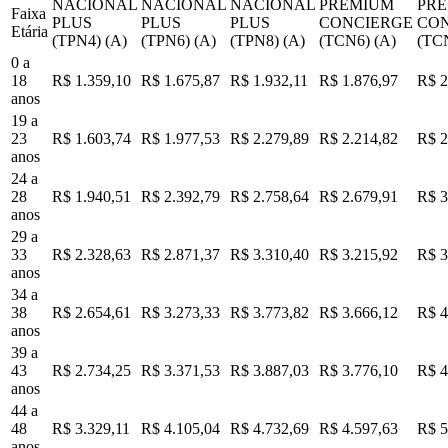
NACIONAL
NACIONAL
NACIONAL
PREMIUM
PR
Faixa
PLUS
PLUS
PLUS
CONCIERGE
CO
Etária
(TPN4) (A)
(TPN6) (A)
(TPN8) (A)
(TCN6) (A)
(TCN
0 a
18
R$ 1.359,10
R$ 1.675,87
R$ 1.932,11
R$ 1.876,97
R$ 2
anos
19 a
23
R$ 1.603,74
R$ 1.977,53
R$ 2.279,89
R$ 2.214,82
R$ 2
anos
24 a
28
R$ 1.940,51
R$ 2.392,79
R$ 2.758,64
R$ 2.679,91
R$ 3
anos
29 a
33
R$ 2.328,63
R$ 2.871,37
R$ 3.310,40
R$ 3.215,92
R$ 3
anos
34 a
38
R$ 2.654,61
R$ 3.273,33
R$ 3.773,82
R$ 3.666,12
R$ 4
anos
39 a
43
R$ 2.734,25
R$ 3.371,53
R$ 3.887,03
R$ 3.776,10
R$ 4
anos
44 a
48
R$ 3.329,11
R$ 4.105,04
R$ 4.732,69
R$ 4.597,63
R$ 5
anos