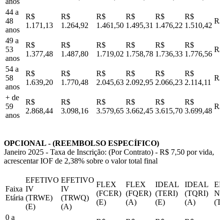
anos
44 a
R$
R$
R$
R$
R$
R$
48
R
1.171,13
1.264,92
1.461,50
1.495,31
1.476,22
1.510,42
anos
49 a
R$
R$
R$
R$
R$
R$
53
R
1.377,48
1.487,80
1.719,02
1.758,78
1.736,33
1.776,56
anos
54 a
R$
R$
R$
R$
R$
R$
58
R
1.639,20
1.770,48
2.045,63
2.092,95
2.066,23
2.114,11
anos
+ de
R$
R$
R$
R$
R$
R$
59
R
2.868,44
3.098,16
3.579,65
3.662,45
3.615,70
3.699,48
anos
OPCIONAL - (REEMBOLSO ESPECÍFICO)
Janeiro 2025 - Taxa de Inscrição: (Por Contrato) - R$ 7,50 por vida,
acrescentar IOF de 2,38% sobre o valor total final
EFETIVO
EFETIVO
FLEX
FLEX
IDEAL
IDEAL
E
Faixa
IV
IV
(FCER)
(FQER)
(TERI)
(TQRI)
N
Etária
(TRWE)
(TRWQ)
(E)
(A)
(E)
(A)
(
(E)
(A)
0 a