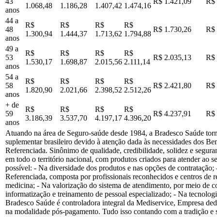
43
R$ 1.421,09
R$ 
1.068,48
1.186,28
1.407,42
1.474,16
anos
44 a
R$
R$
R$
R$
48
R$ 1.730,26
R$ 
1.300,94
1.444,37
1.713,62
1.794,88
anos
49 a
R$
R$
R$
R$
53
R$ 2.035,13
R$ 
1.530,17
1.698,87
2.015,56
2.111,14
anos
54 a
R$
R$
R$
R$
58
R$ 2.421,80
R$ 
1.820,90
2.021,66
2.398,52
2.512,26
anos
+ de
R$
R$
R$
R$
59
R$ 4.237,91
R$ 
3.186,39
3.537,70
4.197,17
4.396,20
anos
Atuando na área de Seguro-saúde desde 1984, a Bradesco Saúde torn
suplementar brasileiro devido à atenção dada às necessidades dos Ben
Referenciada. Sinônimo de qualidade, credibilidade, solidez e segura
em todo o território nacional, com produtos criados para atender ao
possível: - Na diversidade dos produtos e nas opções de contratação
Referenciada, composta por profissionais reconhecidos e centros de 
medicina; - Na valorização do sistema de atendimento, por meio de c
informatização e treinamento de pessoal especializado; - Na tecnolo
Bradesco Saúde é controladora integral da Mediservice, Empresa ded
na modalidade pós-pagamento. Tudo isso contando com a tradição e