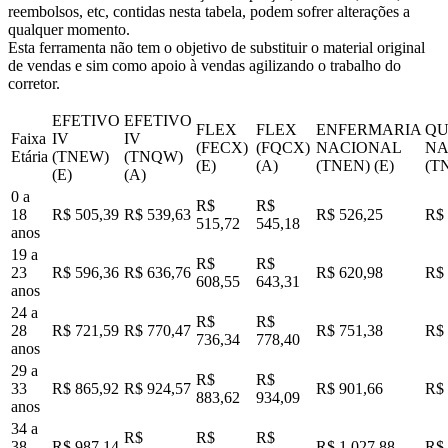
reembolsos, etc, contidas nesta tabela, podem sofrer alterações a
qualquer momento.
Esta ferramenta não tem o objetivo de substituir o material original
de vendas e sim como apoio à vendas agilizando o trabalho do
corretor.
EFETIVO
EFETIVO
FLEX
FLEX
ENFERMARIA
QU
Faixa
IV
IV
(FECX)
(FQCX)
NACIONAL
NA
Etária
(TNEW)
(TNQW)
(E)
(A)
(TNEN) (E)
(T
(E)
(A)
0 a
R$
R$
18
R$ 505,39
R$ 539,63
R$ 526,25
R$ 
515,72
545,18
anos
19 a
R$
R$
23
R$ 596,36
R$ 636,76
R$ 620,98
R$ 
608,55
643,31
anos
24 a
R$
R$
28
R$ 721,59
R$ 770,47
R$ 751,38
R$ 
736,34
778,40
anos
29 a
R$
R$
33
R$ 865,92
R$ 924,57
R$ 901,66
R$ 
883,62
934,09
anos
34 a
R$
R$
R$
38
R$ 987,14
R$ 1.027,88
R$ 