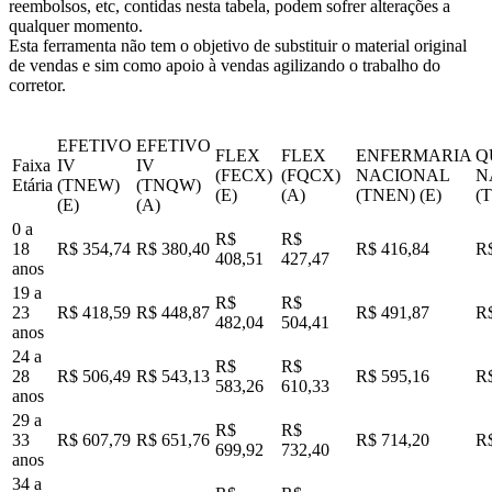
reembolsos, etc, contidas nesta tabela, podem sofrer alterações a
qualquer momento.
Esta ferramenta não tem o objetivo de substituir o material original
de vendas e sim como apoio à vendas agilizando o trabalho do
corretor.
EFETIVO
EFETIVO
FLEX
FLEX
ENFERMARIA
Q
Faixa
IV
IV
(FECX)
(FQCX)
NACIONAL
N
Etária
(TNEW)
(TNQW)
(E)
(A)
(TNEN) (E)
(
(E)
(A)
0 a
R$
R$
18
R$ 354,74
R$ 380,40
R$ 416,84
R$
408,51
427,47
anos
19 a
R$
R$
23
R$ 418,59
R$ 448,87
R$ 491,87
R$
482,04
504,41
anos
24 a
R$
R$
28
R$ 506,49
R$ 543,13
R$ 595,16
R$
583,26
610,33
anos
29 a
R$
R$
33
R$ 607,79
R$ 651,76
R$ 714,20
R$
699,92
732,40
anos
34 a