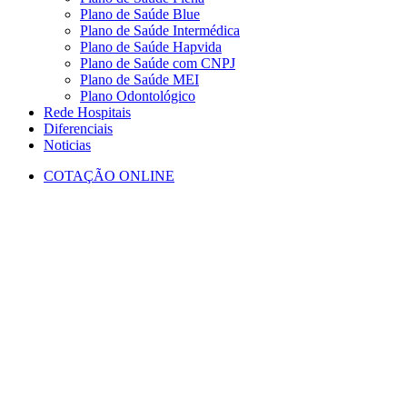
Plano de Saúde Blue
Plano de Saúde Intermédica
Plano de Saúde Hapvida
Plano de Saúde com CNPJ
Plano de Saúde MEI
Plano Odontológico
Rede Hospitais
Diferenciais
Noticias
COTAÇÃO ONLINE