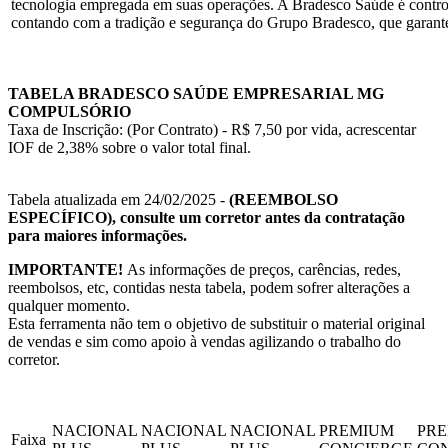
tecnologia empregada em suas operações. A Bradesco Saúde é contro
contando com a tradição e segurança do Grupo Bradesco, que garante
TABELA BRADESCO SAÚDE EMPRESARIAL MG
COMPULSÓRIO
Taxa de Inscrição: (Por Contrato) - R$ 7,50 por vida, acrescentar
IOF de 2,38% sobre o valor total final.
Tabela atualizada em 24/02/2025 -
(REEMBOLSO
ESPECÍFICO), consulte um corretor antes da contratação
para maiores informações.
IMPORTANTE!
As informações de preços, carências, redes,
reembolsos, etc, contidas nesta tabela, podem sofrer alterações a
qualquer momento.
Esta ferramenta não tem o objetivo de substituir o material original
de vendas e sim como apoio à vendas agilizando o trabalho do
corretor.
NACIONAL
NACIONAL
NACIONAL
PREMIUM
PR
Faixa