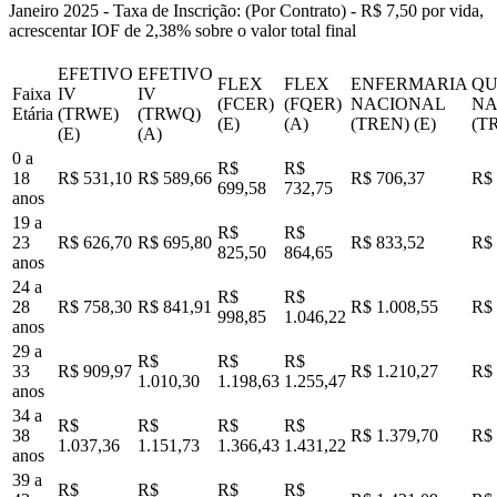
Janeiro 2025 - Taxa de Inscrição: (Por Contrato) - R$ 7,50 por vida,
acrescentar IOF de 2,38% sobre o valor total final
EFETIVO
EFETIVO
FLEX
FLEX
ENFERMARIA
QU
Faixa
IV
IV
(FCER)
(FQER)
NACIONAL
NA
Etária
(TRWE)
(TRWQ)
(E)
(A)
(TREN) (E)
(T
(E)
(A)
0 a
R$
R$
18
R$ 531,10
R$ 589,66
R$ 706,37
R$ 
699,58
732,75
anos
19 a
R$
R$
23
R$ 626,70
R$ 695,80
R$ 833,52
R$ 
825,50
864,65
anos
24 a
R$
R$
28
R$ 758,30
R$ 841,91
R$ 1.008,55
R$ 
998,85
1.046,22
anos
29 a
R$
R$
R$
33
R$ 909,97
R$ 1.210,27
R$ 
1.010,30
1.198,63
1.255,47
anos
34 a
R$
R$
R$
R$
38
R$ 1.379,70
R$ 
1.037,36
1.151,73
1.366,43
1.431,22
anos
39 a
R$
R$
R$
R$