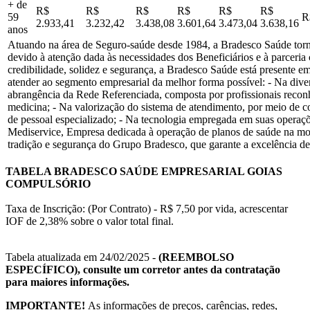
+ de
R$
R$
R$
R$
R$
R$
59
R
2.933,41
3.232,42
3.438,08
3.601,64
3.473,04
3.638,16
anos
Atuando na área de Seguro-saúde desde 1984, a Bradesco Saúde torno
devido à atenção dada às necessidades dos Beneficiários e à parceri
credibilidade, solidez e segurança, a Bradesco Saúde está presente em
atender ao segmento empresarial da melhor forma possível: - Na dive
abrangência da Rede Referenciada, composta por profissionais recon
medicina; - Na valorização do sistema de atendimento, por meio de c
de pessoal especializado; - Na tecnologia empregada em suas operaçõ
Mediservice, Empresa dedicada à operação de planos de saúde na m
tradição e segurança do Grupo Bradesco, que garante a excelência de
TABELA BRADESCO SAÚDE EMPRESARIAL GOIAS
COMPULSÓRIO
Taxa de Inscrição: (Por Contrato) - R$ 7,50 por vida, acrescentar
IOF de 2,38% sobre o valor total final.
Tabela atualizada em 24/02/2025 -
(REEMBOLSO
ESPECÍFICO), consulte um corretor antes da contratação
para maiores informações.
IMPORTANTE!
As informações de preços, carências, redes,