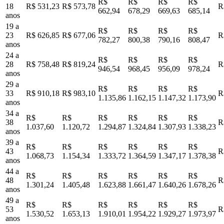
R$
R$
R$
R$
18
R$ 531,23
R$ 573,78
R
662,94
678,29
669,63
685,14
anos
19 a
R$
R$
R$
R$
23
R$ 626,85
R$ 677,06
R
782,27
800,38
790,16
808,47
anos
24 a
R$
R$
R$
R$
28
R$ 758,48
R$ 819,24
R
946,54
968,45
956,09
978,24
anos
29 a
R$
R$
R$
R$
33
R$ 910,18
R$ 983,10
R
1.135,86
1.162,15
1.147,32
1.173,90
anos
34 a
R$
R$
R$
R$
R$
R$
38
R
1.037,60
1.120,72
1.294,87
1.324,84
1.307,93
1.338,23
anos
39 a
R$
R$
R$
R$
R$
R$
43
R
1.068,73
1.154,34
1.333,72
1.364,59
1.347,17
1.378,38
anos
44 a
R$
R$
R$
R$
R$
R$
48
R
1.301,24
1.405,48
1.623,88
1.661,47
1.640,26
1.678,26
anos
49 a
R$
R$
R$
R$
R$
R$
53
R
1.530,52
1.653,13
1.910,01
1.954,22
1.929,27
1.973,97
anos