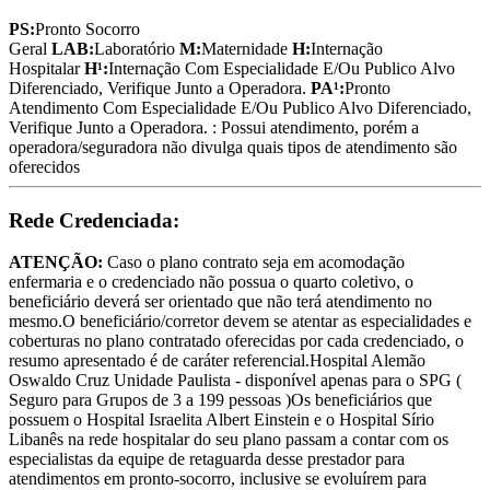
PS:
Pronto Socorro
Geral
LAB:
Laboratório
M:
Maternidade
H:
Internação
Hospitalar
H¹:
Internação Com Especialidade E/Ou Publico Alvo
Diferenciado, Verifique Junto a Operadora.
PA¹:
Pronto
Atendimento Com Especialidade E/Ou Publico Alvo Diferenciado,
Verifique Junto a Operadora.
: Possui atendimento, porém a
operadora/seguradora não divulga quais tipos de atendimento são
oferecidos
Rede Credenciada:
ATENÇÃO:
Caso o plano contrato seja em acomodação
enfermaria e o credenciado não possua o quarto coletivo, o
beneficiário deverá ser orientado que não terá atendimento no
mesmo.O beneficiário/corretor devem se atentar as especialidades e
coberturas no plano contratado oferecidas por cada credenciado, o
resumo apresentado é de caráter referencial.Hospital Alemão
Oswaldo Cruz Unidade Paulista - disponível apenas para o SPG (
Seguro para Grupos de 3 a 199 pessoas )Os beneficiários que
possuem o Hospital Israelita Albert Einstein e o Hospital Sírio
Libanês na rede hospitalar do seu plano passam a contar com os
especialistas da equipe de retaguarda desse prestador para
atendimentos em pronto-socorro, inclusive se evoluírem para