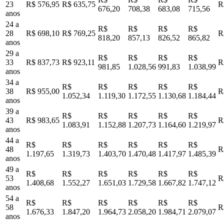
23
R$ 576,95
R$ 635,75
R
676,20
708,38
683,08
715,56
anos
24 a
R$
R$
R$
R$
28
R$ 698,10
R$ 769,25
R
818,20
857,13
826,52
865,82
anos
29 a
R$
R$
R$
R$
33
R$ 837,73
R$ 923,11
R
981,85
1.028,56
991,83
1.038,99
anos
34 a
R$
R$
R$
R$
R$
38
R$ 955,00
R
1.052,34
1.119,30
1.172,55
1.130,68
1.184,44
anos
39 a
R$
R$
R$
R$
R$
43
R$ 983,65
R
1.083,91
1.152,88
1.207,73
1.164,60
1.219,97
anos
44 a
R$
R$
R$
R$
R$
R$
48
R
1.197,65
1.319,73
1.403,70
1.470,48
1.417,97
1.485,39
anos
49 a
R$
R$
R$
R$
R$
R$
53
R
1.408,68
1.552,27
1.651,03
1.729,58
1.667,82
1.747,12
anos
54 a
R$
R$
R$
R$
R$
R$
58
R
1.676,33
1.847,20
1.964,73
2.058,20
1.984,71
2.079,07
anos