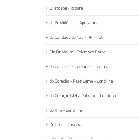
H Cristo Rei - Ibiporã
H da Providência - Apucarana
H de Caridade de Irati - PR - Irati
H Dia Dr Moura - Telêmaco Borba
H do Câncer de Londrina - Londrina
H do Coração - Paes Leme - Londrina
H do Coração Gleba Palhano - Londrina
H do Rim - Londrina
H Dr Lima - Cascavel