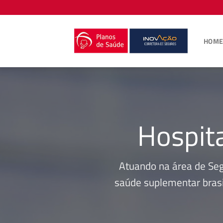
Skip
to
content
HOM
Hospit
Atuando na área de Se
saúde suplementar brasi