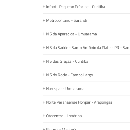
H Infantil Pequeno Príncipe - Curitiba
H Metropolitano - Sarandi
H N S da Aparecida - Umuarama
H N S da Saúde - Santo Antônio da Platir - PR - San
H N S das Graças - Curitiba
H N S do Rocio - Campo Largo
H Norospar - Umuarama
H Norte Paranaense Honpar - Arapongas
H Otocentro - Londrina
H Paraná - Maringá