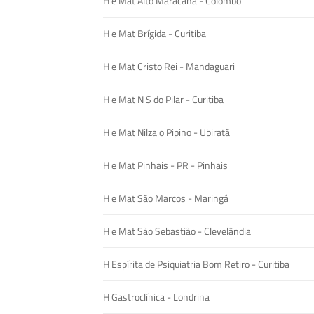
H e Mat Alto Maracana - Colombo
H e Mat Brígida - Curitiba
H e Mat Cristo Rei - Mandaguari
H e Mat N S do Pilar - Curitiba
H e Mat Nilza o Pipino - Ubiratã
H e Mat Pinhais - PR - Pinhais
H e Mat São Marcos - Maringá
H e Mat São Sebastião - Clevelândia
H Espírita de Psiquiatria Bom Retiro - Curitiba
H Gastroclínica - Londrina