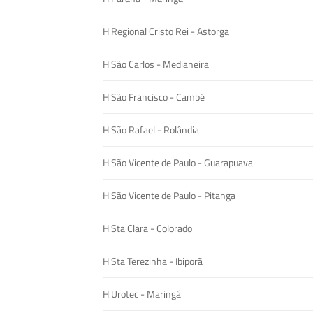
H Regional Cristo Rei - Astorga
H São Carlos - Medianeira
H São Francisco - Cambé
H São Rafael - Rolândia
H São Vicente de Paulo - Guarapuava
H São Vicente de Paulo - Pitanga
H Sta Clara - Colorado
H Sta Terezinha - Ibiporã
H Urotec - Maringá