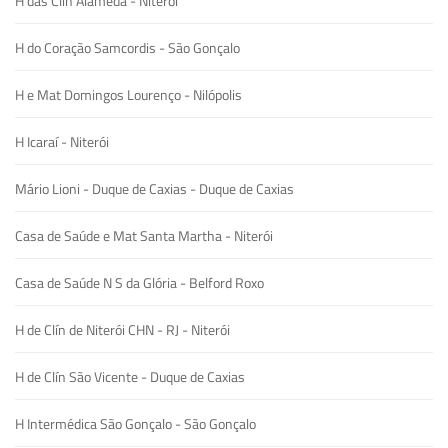
H das Clín Alameda - Niterói
H do Coração Samcordis - São Gonçalo
H e Mat Domingos Lourenço - Nilópolis
H Icaraí - Niterói
Mário Lioni - Duque de Caxias - Duque de Caxias
Casa de Saúde e Mat Santa Martha - Niterói
Casa de Saúde N S da Glória - Belford Roxo
H de Clín de Niterói CHN - RJ - Niterói
H de Clín São Vicente - Duque de Caxias
H Intermédica São Gonçalo - São Gonçalo