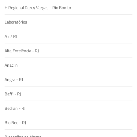
H Regional Darcy Vargas - Rio Bonito
Laboratórios
A+ / RJ
Alta Excelência - RJ
Anaclin
Angra - RJ
Baffi - RJ
Bedran - RJ
Bio Neo - RJ
Bioanalise de Macae