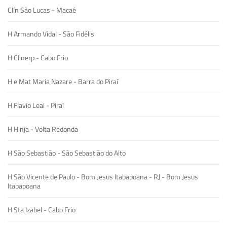
Clín São Lucas - Macaé
H Armando Vidal - São Fidélis
H Clinerp - Cabo Frio
H e Mat Maria Nazare - Barra do Piraí
H Flavio Leal - Piraí
H Hinja - Volta Redonda
H São Sebastião - São Sebastião do Alto
H São Vicente de Paulo - Bom Jesus Itabapoana - RJ - Bom Jesus
Itabapoana
H Sta Izabel - Cabo Frio