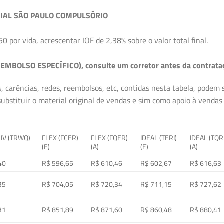
IAL SÃO PAULO COMPULSÓRIO
50 por vida, acrescentar IOF de 2,38% sobre o valor total final.
EMBOLSO ESPECÍFICO), consulte um corretor antes da contrata
, carências, redes, reembolsos, etc, contidas nesta tabela, podem
ubstituir o material original de vendas e sim como apoio à vendas a
 IV (TRWQ)
FLEX (FCER)
FLEX (FQER)
IDEAL (TERI)
IDEAL (TQR
(E)
(A)
(E)
(A)
40
R$ 596,65
R$ 610,46
R$ 602,67
R$ 616,63
35
R$ 704,05
R$ 720,34
R$ 711,15
R$ 727,62
31
R$ 851,89
R$ 871,60
R$ 860,48
R$ 880,41