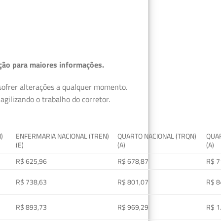
ção para maiores informações.
 sofrer alterações a qualquer momento.
gilizando o trabalho do corretor.
I)
ENFERMARIA NACIONAL (TREN)
QUARTO NACIONAL (TRQN)
QUAR
(E)
(A)
(A)
R$ 625,96
R$ 678,87
R$ 7
R$ 738,63
R$ 801,07
R$ 8
R$ 893,73
R$ 969,29
R$ 1