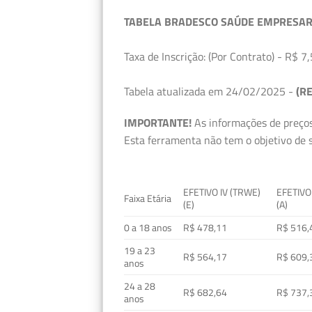
TABELA BRADESCO SAÚDE EMPRESAR
Taxa de Inscrição: (Por Contrato) - R$ 7,
Tabela atualizada em 24/02/2025 -
(RE
IMPORTANTE!
As informações de preços
Esta ferramenta não tem o objetivo de s
EFETIVO IV (TRWE)
EFETIVO
Faixa Etária
(E)
(A)
0 a 18 anos
R$ 478,11
R$ 516,
19 a 23
R$ 564,17
R$ 609,
anos
24 a 28
R$ 682,64
R$ 737,
anos