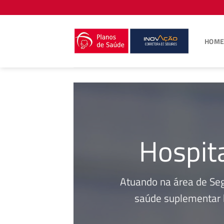
Skip
to
content
HOM
Hospit
Atuando na área de Se
saúde suplementar b