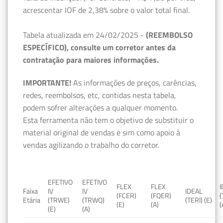
acrescentar IOF de 2,38% sobre o valor total final.
Tabela atualizada em 24/02/2025 -
(REEMBOLSO
ESPECÍFICO), consulte um corretor antes da
contratação para maiores informações.
IMPORTANTE!
As informações de preços, carências,
redes, reembolsos, etc, contidas nesta tabela,
podem sofrer alterações a qualquer momento.
Esta ferramenta não tem o objetivo de substituir o
material original de vendas e sim como apoio à
vendas agilizando o trabalho do corretor.
EFETIVO
EFETIVO
FLEX
FLEX
Faixa
IV
IV
IDEAL
(FCER)
(FQER)
(
Etária
(TRWE)
(TRWQ)
(TERI) (E)
(E)
(A)
(
(E)
(A)