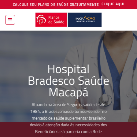
Skip
CLIQUE AQUI
CALCULE SEU PLANO DE SAÚDE GRATUITAMENTE
to
content
Hospital
Bradesco Saúde
Macapá
Atuando na área de Seguros saúde desde
1984, a Bradesco Saúde tornou-se líder no
mercado de saúde suplementar brasileiro
devido à atenção dada às necessidades dos
Beneficiários e à parceria com a Rede