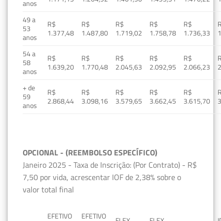
anos
49 a
R$
R$
R$
R$
R$
53
1.377,48
1.487,80
1.719,02
1.758,78
1.736,33
1
anos
54 a
R$
R$
R$
R$
R$
58
1.639,20
1.770,48
2.045,63
2.092,95
2.066,23
2
anos
+ de
R$
R$
R$
R$
R$
59
2.868,44
3.098,16
3.579,65
3.662,45
3.615,70
3
anos
OPCIONAL - (REEMBOLSO ESPECÍFICO)
Janeiro 2025 - Taxa de Inscrição: (Por Contrato) - R$
7,50 por vida, acrescentar IOF de 2,38% sobre o
valor total final
EFETIVO
EFETIVO
FLEX
FLEX