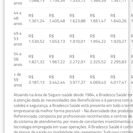
1.068,73
1.154,34
1.333,72
1.364,59
1.347,17
1
anos
44 a
R$
R$
R$
R$
R$
48
1.301,24
1.405,48
1.623,88
1.661,47
1.640,26
1
anos
49 a
R$
R$
R$
R$
R$
53
1.530,52
1.653,13
1.910,01
1.954,22
1.929,27
1
anos
54 a
R$
R$
R$
R$
R$
58
1.821,32
1.967,22
2.272,91
2.325,52
2.295,83
2
anos
+ de
R$
R$
R$
R$
R$
59
3.187,13
3.442,44
3.977,37
4.069,43
4.017,47
4
anos
Atuando na área de Seguro-saúde desde 1984, a Bradesco Saúde torn
à atenção dada às necessidades dos Beneficiários e à parceria com a 
solidez e segurança, a Bradesco Saúde está presente em todo o terri
empresarial da melhor forma possível: - Na diversidade dos produto
Referenciada, composta por profissionais reconhecidos e centros de
do sistema de atendimento, por meio de constantes investimentos e
tecnologia empregada em suas operações. A Bradesco Saúde é contro
de planos de saúde na modalidade pós-pagamento. Tudo isso contand