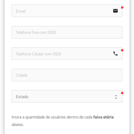
email
icon-ph
call
Insira a quantidade de usuários dentro de cada 
faixa etária 
abaixo.