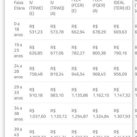
Faixa
IV
IV
IDEAL
(FCER)
(FQER)
(
Etária
(TRWE)
(TRWQ)
(TERI) (E)
(E)
(A)
(
(E)
(A)
0 a
R$
R$
R$
R$
R$
18
531,23
573,78
662,94
678,29
669,63
anos
19 a
R$
R$
R$
R$
R$
23
626,85
677,06
782,27
800,38
790,16
anos
24 a
R$
R$
R$
R$
R$
28
758,48
819,24
946,54
968,45
956,09
anos
29 a
R$
R$
R$
R$
R$
33
910,18
983,10
1.135,86
1.162,15
1.147,32
1
anos
34 a
R$
R$
R$
R$
R$
38
1.037,60
1.120,72
1.294,87
1.324,84
1.307,93
1
anos
39 a
R$
R$
R$
R$
R$
43