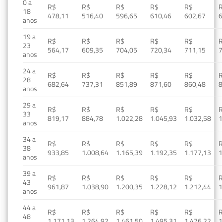
0 a
R$
R$
R$
R$
R$
18
478,11
516,40
596,65
610,46
602,67
anos
19 a
R$
R$
R$
R$
R$
23
564,17
609,35
704,05
720,34
711,15
anos
24 a
R$
R$
R$
R$
R$
28
682,64
737,31
851,89
871,60
860,48
anos
29 a
R$
R$
R$
R$
R$
33
819,17
884,78
1.022,28
1.045,93
1.032,58
1
anos
34 a
R$
R$
R$
R$
R$
38
933,85
1.008,64
1.165,39
1.192,35
1.177,13
1
anos
39 a
R$
R$
R$
R$
R$
43
961,87
1.038,90
1.200,35
1.228,12
1.212,44
1
anos
44 a
R$
R$
R$
R$
R$
48
1.171,13
1.264,92
1.461,50
1.495,31
1.476,22
1