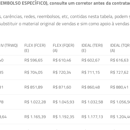
EMBOLSO ESPECÍFICO), consulte um corretor antes da contrata
, carências, redes, reembolsos, etc, contidas nesta tabela, podem
ubstituir o material original de vendas e sim como apoio à vendas a
 IV (TRWQ)
FLEX (FCER)
FLEX (FQER)
IDEAL (TERI)
IDEAL (TQR
(E)
(A)
(E)
(A)
40
R$ 596,65
R$ 610,46
R$ 602,67
R$ 616,63
35
R$ 704,05
R$ 720,34
R$ 711,15
R$ 727,62
31
R$ 851,89
R$ 871,60
R$ 860,48
R$ 880,41
78
R$ 1.022,28
R$ 1.045,93
R$ 1.032,58
R$ 1.056,5
8,64
R$ 1.165,39
R$ 1.192,35
R$ 1.177,13
R$ 1.204,4