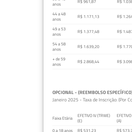
R$ 961,87
R$ 1.03
anos
44 a 48
R$ 1.171,13
R$ 1.26
anos
49 a 53
R$ 1.377,48
R$ 1.48
anos
54 a 58
R$ 1.639,20
R$ 1.77
anos
+ de 59
R$ 2.868,44
R$ 3.09
anos
OPCIONAL - (REEMBOLSO ESPECÍFICO
Janeiro 2025 - Taxa de Inscrição: (Por C
EFETIVO IV (TRWE)
EFETIVO
Faixa Etária
(E)
(A)
0 a 18 anos
R$ 531,23
R$ 573,