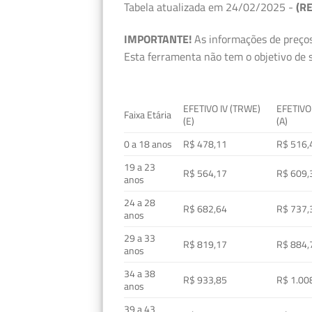
Tabela atualizada em 24/02/2025 -
(RE
IMPORTANTE!
As informações de preços
Esta ferramenta não tem o objetivo de s
EFETIVO IV (TRWE)
EFETIVO
Faixa Etária
(E)
(A)
0 a 18 anos
R$ 478,11
R$ 516,
19 a 23
R$ 564,17
R$ 609,
anos
24 a 28
R$ 682,64
R$ 737,
anos
29 a 33
R$ 819,17
R$ 884,
anos
34 a 38
R$ 933,85
R$ 1.00
anos
39 a 43