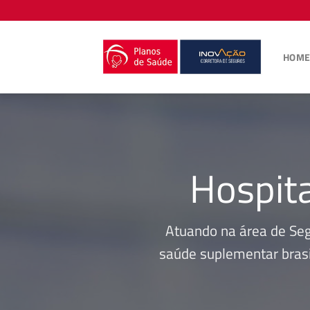
Skip
to
content
HOM
Hospit
Atuando na área de Se
saúde suplementar brasi