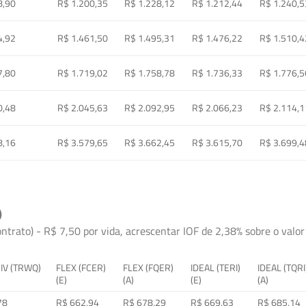
8,90
R$ 1.200,35
R$ 1.228,12
R$ 1.212,44
R$ 1.240,5
4,92
R$ 1.461,50
R$ 1.495,31
R$ 1.476,22
R$ 1.510,4
7,80
R$ 1.719,02
R$ 1.758,78
R$ 1.736,33
R$ 1.776,5
0,48
R$ 2.045,63
R$ 2.092,95
R$ 2.066,23
R$ 2.114,1
8,16
R$ 3.579,65
R$ 3.662,45
R$ 3.615,70
R$ 3.699,4
)
ontrato) - R$ 7,50 por vida, acrescentar IOF de 2,38% sobre o valor 
 IV (TRWQ)
FLEX (FCER)
FLEX (FQER)
IDEAL (TERI)
IDEAL (TQRI
(E)
(A)
(E)
(A)
78
R$ 662,94
R$ 678,29
R$ 669,63
R$ 685,14