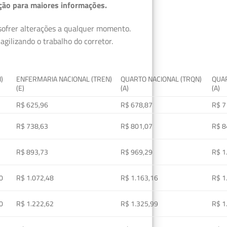
ção para maiores informações.
 sofrer alterações a qualquer momento.
gilizando o trabalho do corretor.
I)
ENFERMARIA NACIONAL (TREN)
QUARTO NACIONAL (TRQN)
QUAR
(E)
(A)
(A)
R$ 625,96
R$ 678,87
R$ 7
R$ 738,63
R$ 801,07
R$ 8
R$ 893,73
R$ 969,29
R$ 1
0
R$ 1.072,48
R$ 1.163,16
R$ 1
0
R$ 1.222,62
R$ 1.325,99
R$ 1