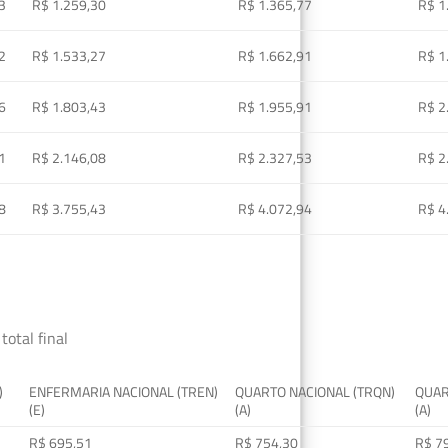
3
R$ 1.259,30
R$ 1.365,77
R$ 1
2
R$ 1.533,27
R$ 1.662,91
R$ 1
6
R$ 1.803,43
R$ 1.955,91
R$ 2
1
R$ 2.146,08
R$ 2.327,53
R$ 2
8
R$ 3.755,43
R$ 4.072,94
R$ 4
total final
)
ENFERMARIA NACIONAL (TREN)
QUARTO NACIONAL (TRQN)
QUAR
(E)
(A)
(A)
R$ 695,51
R$ 754,30
R$ 7