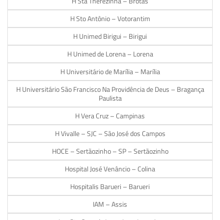
H Sta Therezinha – Brotas
H Sto Antônio – Votorantim
H Unimed Birigui – Birigui
H Unimed de Lorena – Lorena
H Universitário de Marília – Marília
H Universitário São Francisco Na Providência de Deus – Bragança
Paulista
H Vera Cruz – Campinas
H Vivalle – SJC – São José dos Campos
HOCE – Sertãozinho – SP – Sertãozinho
Hospital José Venâncio – Colina
Hospitalis Barueri – Barueri
IAM – Assis