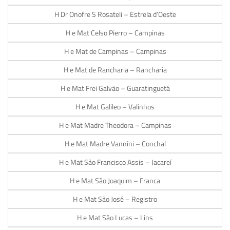
H Dr Onofre S Rosateli – Estrela d’Oeste
H e Mat Celso Pierro – Campinas
H e Mat de Campinas – Campinas
H e Mat de Rancharia – Rancharia
H e Mat Frei Galvão – Guaratinguetá
H e Mat Galileo – Valinhos
H e Mat Madre Theodora – Campinas
H e Mat Madre Vannini – Conchal
H e Mat São Francisco Assis – Jacareí
H e Mat São Joaquim – Franca
H e Mat São José – Registro
H e Mat São Lucas – Lins