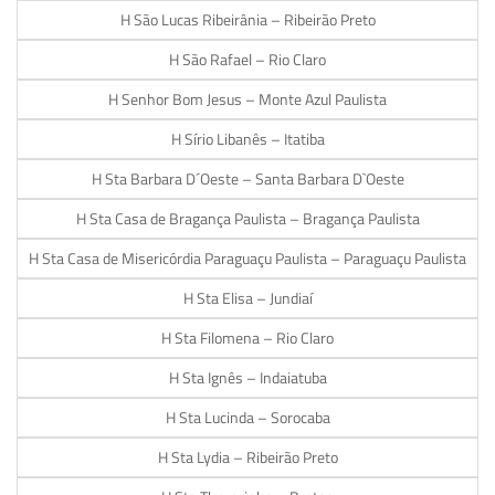
H São Lucas Ribeirânia – Ribeirão Preto
H São Rafael – Rio Claro
H Senhor Bom Jesus – Monte Azul Paulista
H Sírio Libanês – Itatiba
H Sta Barbara D´Oeste – Santa Barbara D`Oeste
H Sta Casa de Bragança Paulista – Bragança Paulista
H Sta Casa de Misericórdia Paraguaçu Paulista – Paraguaçu Paulista
H Sta Elisa – Jundiaí
H Sta Filomena – Rio Claro
H Sta Ignês – Indaiatuba
H Sta Lucinda – Sorocaba
H Sta Lydia – Ribeirão Preto