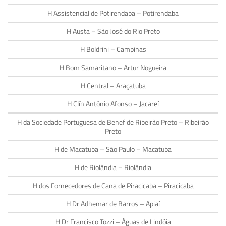
H Assistencial de Potirendaba – Potirendaba
H Austa – São José do Rio Preto
H Boldrini – Campinas
H Bom Samaritano – Artur Nogueira
H Central – Araçatuba
H Clín Antônio Afonso – Jacareí
H da Sociedade Portuguesa de Benef de Ribeirão Preto – Ribeirão
Preto
H de Macatuba – São Paulo – Macatuba
H de Riolândia – Riolândia
H dos Fornecedores de Cana de Piracicaba – Piracicaba
H Dr Adhemar de Barros – Apiaí
H Dr Francisco Tozzi – Águas de Lindóia