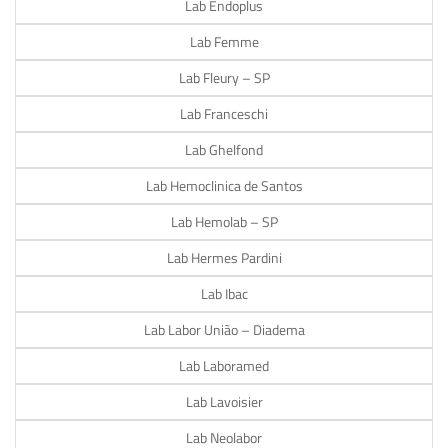
Lab Endoplus
Lab Femme
Lab Fleury – SP
Lab Franceschi
Lab Ghelfond
Lab Hemoclinica de Santos
Lab Hemolab – SP
Lab Hermes Pardini
Lab Ibac
Lab Labor União – Diadema
Lab Laboramed
Lab Lavoisier
Lab Neolabor