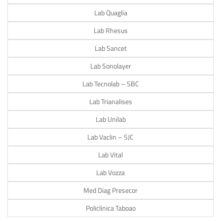
Lab Quaglia
Lab Rhesus
Lab Sancet
Lab Sonolayer
Lab Tecnolab – SBC
Lab Trianalises
Lab Unilab
Lab Vaclin – SJC
Lab Vital
Lab Vozza
Med Diag Presecor
Policlinica Taboao