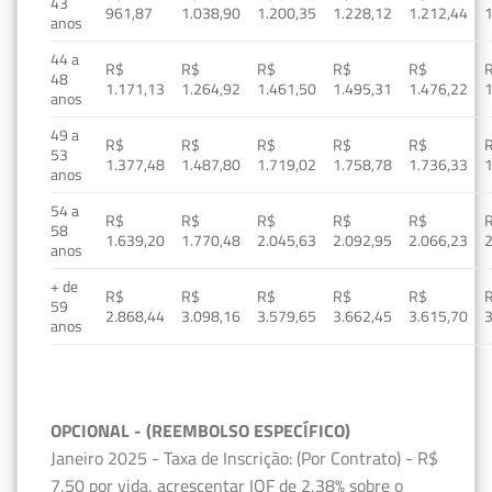
43
961,87
1.038,90
1.200,35
1.228,12
1.212,44
1
anos
44 a
R$
R$
R$
R$
R$
48
1.171,13
1.264,92
1.461,50
1.495,31
1.476,22
1
anos
49 a
R$
R$
R$
R$
R$
53
1.377,48
1.487,80
1.719,02
1.758,78
1.736,33
1
anos
54 a
R$
R$
R$
R$
R$
58
1.639,20
1.770,48
2.045,63
2.092,95
2.066,23
2
anos
+ de
R$
R$
R$
R$
R$
59
2.868,44
3.098,16
3.579,65
3.662,45
3.615,70
3
anos
OPCIONAL - (REEMBOLSO ESPECÍFICO)
Janeiro 2025 - Taxa de Inscrição: (Por Contrato) - R$
7,50 por vida, acrescentar IOF de 2,38% sobre o