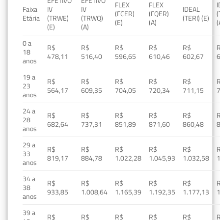
EFETIVO
EFETIVO
FLEX
FLEX
Faixa
IV
IV
IDEAL
(FCER)
(FQER)
(
Etária
(TRWE)
(TRWQ)
(TERI) (E)
(E)
(A)
(
(E)
(A)
0 a
R$
R$
R$
R$
R$
18
478,11
516,40
596,65
610,46
602,67
anos
19 a
R$
R$
R$
R$
R$
23
564,17
609,35
704,05
720,34
711,15
anos
24 a
R$
R$
R$
R$
R$
28
682,64
737,31
851,89
871,60
860,48
anos
29 a
R$
R$
R$
R$
R$
33
819,17
884,78
1.022,28
1.045,93
1.032,58
1
anos
34 a
R$
R$
R$
R$
R$
38
933,85
1.008,64
1.165,39
1.192,35
1.177,13
1
anos
39 a
R$
R$
R$
R$
R$