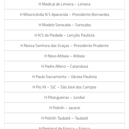
H Medical de Limeira – Limeira
H Misericórdia N S Aparecida – Presidente Bernardes
H Modelo Sorocaba – Sorocaba
H N S da Piedade – Lençóis Paulista
H Nossa Senhora das Graças – Presidente Prudente
H Novo Atibaia – Atibaia
H Padre Albino – Catanduva
H Paulo Sacramento – Várzea Paulista
H Pio XII – SJC – São José dos Campos
H Pitangueiras – Jundiaí
H Policlín – Jacareí
H Policlín Taubaté – Taubaté
H Regional de Franca – Franca