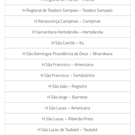
H Regional de Teodoro Sampaio – Teodoro Sampaio
H Renascença Campinas – Campinas
H Samaritano Hortolândia – Hortolândia
H São Camilo – Itu
H São Domingos Providência de Deus – Nhandeara
H São Francisco – Americana
H São Francisco – Sertãozinho
H São João – Registro
H São Jorge – Barretos
H São Lucas – Americana
H São Lucas – Ribeirão Preto
H São Lucas de Taubaté – Taubaté