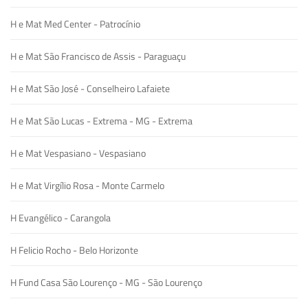
H e Mat Med Center - Patrocínio
H e Mat São Francisco de Assis - Paraguaçu
H e Mat São José - Conselheiro Lafaiete
H e Mat São Lucas - Extrema - MG - Extrema
H e Mat Vespasiano - Vespasiano
H e Mat Virgílio Rosa - Monte Carmelo
H Evangélico - Carangola
H Felicio Rocho - Belo Horizonte
H Fund Casa São Lourenço - MG - São Lourenço