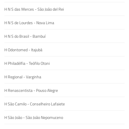
H N S das Merces - São João del Rei
H N S de Lourdes - Nova Lima
H N S do Brasil - Bambuí
H Odontomed - Itajubá
H Philadélfia - Teófilo Otoni
H Regional - Varginha
H Renascentista - Pouso Alegre
H São Camilo - Conselheiro Lafaiete
H São João - São João Nepomuceno