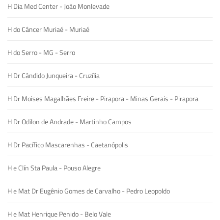
H Dia Med Center - João Monlevade
H do Câncer Muriaé - Muriaé
H do Serro - MG - Serro
H Dr Cândido Junqueira - Cruzília
H Dr Moises Magalhães Freire - Pirapora - Minas Gerais - Pirapora
H Dr Odilon de Andrade - Martinho Campos
H Dr Pacífico Mascarenhas - Caetanópolis
H e Clín Sta Paula - Pouso Alegre
H e Mat Dr Eugênio Gomes de Carvalho - Pedro Leopoldo
H e Mat Henrique Penido - Belo Vale