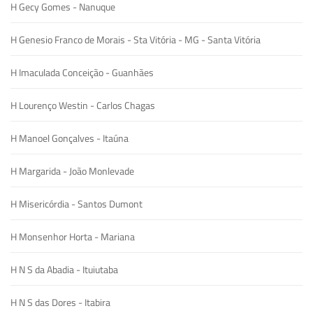
H Gecy Gomes - Nanuque
H Genesio Franco de Morais - Sta Vitória - MG - Santa Vitória
H Imaculada Conceição - Guanhães
H Lourenço Westin - Carlos Chagas
H Manoel Gonçalves - Itaúna
H Margarida - João Monlevade
H Misericórdia - Santos Dumont
H Monsenhor Horta - Mariana
H N S da Abadia - Ituiutaba
H N S das Dores - Itabira