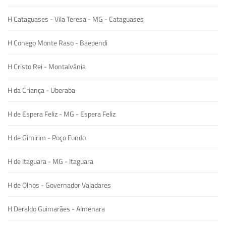
H Cataguases - Vila Teresa - MG - Cataguases
H Conego Monte Raso - Baependi
H Cristo Rei - Montalvânia
H da Criança - Uberaba
H de Espera Feliz - MG - Espera Feliz
H de Gimirim - Poço Fundo
H de Itaguara - MG - Itaguara
H de Olhos - Governador Valadares
H Deraldo Guimarães - Almenara