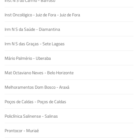
Inst N S do Carmo - Barroso
Inst Oncológico - Juiz de Fora - Juiz de Fora
Irm N S da Saúde - Diamantina
Irm N S das Graças - Sete Lagoas
Mário Palmério - Uberaba
Mat Octaviano Neves - Belo Horizonte
Melhoramentos Dom Bosco - Araxá
Poços de Caldas - Poços de Caldas
Policlínica Salinense - Salinas
Prontocor - Muriaé