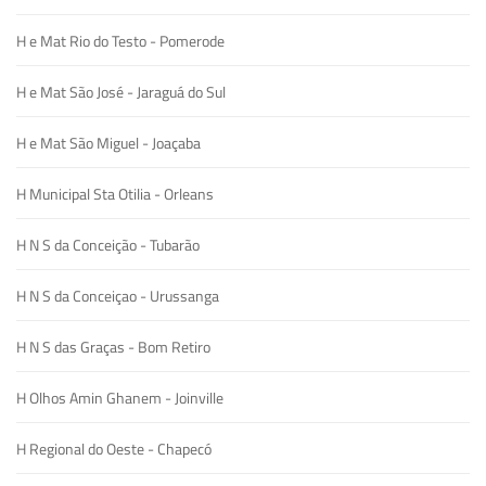
H e Mat Rio do Testo - Pomerode
H e Mat São José - Jaraguá do Sul
H e Mat São Miguel - Joaçaba
H Municipal Sta Otilia - Orleans
H N S da Conceição - Tubarão
H N S da Conceiçao - Urussanga
H N S das Graças - Bom Retiro
H Olhos Amin Ghanem - Joinville
H Regional do Oeste - Chapecó