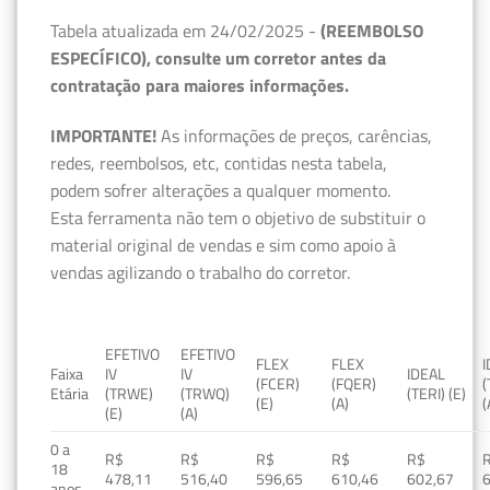
Tabela atualizada em 24/02/2025 -
(REEMBOLSO
ESPECÍFICO), consulte um corretor antes da
contratação para maiores informações.
IMPORTANTE!
As informações de preços, carências,
redes, reembolsos, etc, contidas nesta tabela,
podem sofrer alterações a qualquer momento.
Esta ferramenta não tem o objetivo de substituir o
material original de vendas e sim como apoio à
vendas agilizando o trabalho do corretor.
EFETIVO
EFETIVO
FLEX
FLEX
Faixa
IV
IV
IDEAL
(FCER)
(FQER)
(
Etária
(TRWE)
(TRWQ)
(TERI) (E)
(E)
(A)
(
(E)
(A)
0 a
R$
R$
R$
R$
R$
18
478,11
516,40
596,65
610,46
602,67
anos