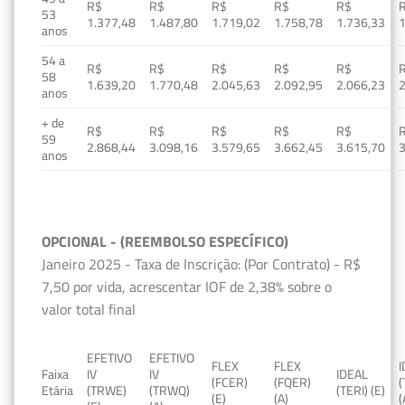
R$
R$
R$
R$
R$
53
1.377,48
1.487,80
1.719,02
1.758,78
1.736,33
1
anos
54 a
R$
R$
R$
R$
R$
58
1.639,20
1.770,48
2.045,63
2.092,95
2.066,23
2
anos
+ de
R$
R$
R$
R$
R$
59
2.868,44
3.098,16
3.579,65
3.662,45
3.615,70
3
anos
OPCIONAL - (REEMBOLSO ESPECÍFICO)
Janeiro 2025 - Taxa de Inscrição: (Por Contrato) - R$
7,50 por vida, acrescentar IOF de 2,38% sobre o
valor total final
EFETIVO
EFETIVO
FLEX
FLEX
Faixa
IV
IV
IDEAL
(FCER)
(FQER)
(
Etária
(TRWE)
(TRWQ)
(TERI) (E)
(E)
(A)
(