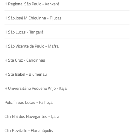
H Regional São Paulo - Xanxerê
H São José M Chiquinha - Tijucas
H São Lucas - Tangará
H São Vicente de Paulo - Mafra
H Sta Cruz - Canoinhas
H Sta Isabel - Blumenau
H Universitário Pequeno Anjo - Itajaí
Policlín São Lucas - Palhoça
Clín N S dos Navegantes - Içara
Clín Revitalle - Florianópolis