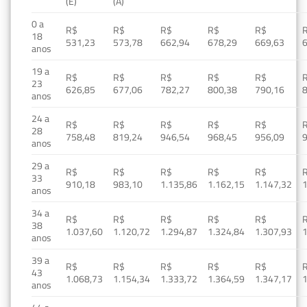
(E)
(A)
0 a
R$
R$
R$
R$
R$
18
531,23
573,78
662,94
678,29
669,63
anos
19 a
R$
R$
R$
R$
R$
23
626,85
677,06
782,27
800,38
790,16
anos
24 a
R$
R$
R$
R$
R$
28
758,48
819,24
946,54
968,45
956,09
anos
29 a
R$
R$
R$
R$
R$
33
910,18
983,10
1.135,86
1.162,15
1.147,32
1
anos
34 a
R$
R$
R$
R$
R$
38
1.037,60
1.120,72
1.294,87
1.324,84
1.307,93
1
anos
39 a
R$
R$
R$
R$
R$
43
1.068,73
1.154,34
1.333,72
1.364,59
1.347,17
1
anos