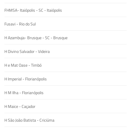
FHMSA- Itaiópolis - SC - Itaiópolis
Fusavi - Rio do Sul
H Azambuja- Brusque - SC - Brusque
H Divino Salvador - Videira
H e Mat Oase - Timbó
H Imperial - Florianópolis
H M Ilha - Florianópolis
H Maice - Caçador
H São João Batista - Criciúma