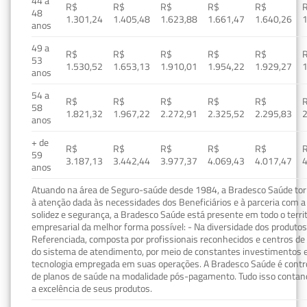
44 a
R$
R$
R$
R$
R$
48
1.301,24
1.405,48
1.623,88
1.661,47
1.640,26
1
anos
49 a
R$
R$
R$
R$
R$
53
1.530,52
1.653,13
1.910,01
1.954,22
1.929,27
1
anos
54 a
R$
R$
R$
R$
R$
58
1.821,32
1.967,22
2.272,91
2.325,52
2.295,83
2
anos
+ de
R$
R$
R$
R$
R$
59
3.187,13
3.442,44
3.977,37
4.069,43
4.017,47
4
anos
Atuando na área de Seguro-saúde desde 1984, a Bradesco Saúde torn
à atenção dada às necessidades dos Beneficiários e à parceria com a 
solidez e segurança, a Bradesco Saúde está presente em todo o terri
empresarial da melhor forma possível: - Na diversidade dos produto
Referenciada, composta por profissionais reconhecidos e centros de
do sistema de atendimento, por meio de constantes investimentos e
tecnologia empregada em suas operações. A Bradesco Saúde é contro
de planos de saúde na modalidade pós-pagamento. Tudo isso contand
a excelência de seus produtos.