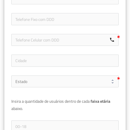
icon-ph
call
Insira a quantidade de usuários dentro de cada 
faixa etária 
abaixo.