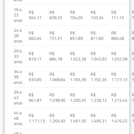
19 a
R$
R$
R$
R$
R$
23
564,17
609,35
704,05
720,34
711,15
anos
24 a
R$
R$
R$
R$
R$
28
682,64
737,31
851,89
871,60
860,48
anos
29 a
R$
R$
R$
R$
R$
33
819,17
884,78
1.022,28
1.045,93
1.032,58
1
anos
34 a
R$
R$
R$
R$
R$
38
933,85
1.008,64
1.165,39
1.192,35
1.177,13
1
anos
39 a
R$
R$
R$
R$
R$
43
961,87
1.038,90
1.200,35
1.228,12
1.212,44
1
anos
44 a
R$
R$
R$
R$
R$
48
1.171,13
1.264,92
1.461,50
1.495,31
1.476,22
1
anos
49 a