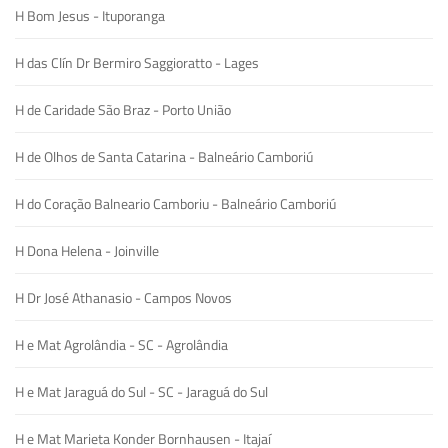
H Bom Jesus - Ituporanga
H das Clín Dr Bermiro Saggioratto - Lages
H de Caridade São Braz - Porto União
H de Olhos de Santa Catarina - Balneário Camboriú
H do Coração Balneario Camboriu - Balneário Camboriú
H Dona Helena - Joinville
H Dr José Athanasio - Campos Novos
H e Mat Agrolândia - SC - Agrolândia
H e Mat Jaraguá do Sul - SC - Jaraguá do Sul
H e Mat Marieta Konder Bornhausen - Itajaí