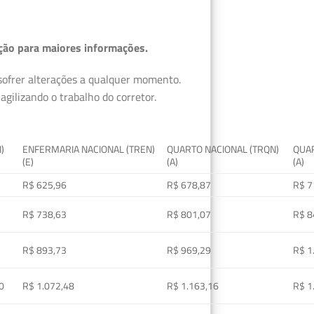
ção para maiores informações.
 sofrer alterações a qualquer momento.
gilizando o trabalho do corretor.
I)
ENFERMARIA NACIONAL (TREN)
QUARTO NACIONAL (TRQN)
QUAR
(E)
(A)
(A)
R$ 625,96
R$ 678,87
R$ 7
R$ 738,63
R$ 801,07
R$ 8
R$ 893,73
R$ 969,29
R$ 1
0
R$ 1.072,48
R$ 1.163,16
R$ 1