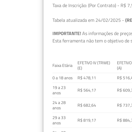
Taxa de Inscrição: (Por Contrato) - R$ 7,
Tabela atualizada em 24/02/2025 -
(RE
IMPORTANTE!
As informações de preços
Esta ferramenta não tem o objetivo de s
EFETIVO IV (TRWE)
EFETIVO
Faixa Etária
(E)
(A)
0 a 18 anos
R$ 478,11
R$ 516,
19 a 23
R$ 564,17
R$ 609,
anos
24 a 28
R$ 682,64
R$ 737,
anos
29 a 33
R$ 819,17
R$ 884,
anos