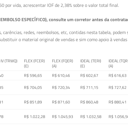
50 por vida, acrescentar IOF de 2,38% sobre o valor total final.
EMBOLSO ESPECÍFICO), consulte um corretor antes da contrata
, carências, redes, reembolsos, etc, contidas nesta tabela, podem
ubstituir o material original de vendas e sim como apoio à vendas a
 IV (TRWQ)
FLEX (FCER)
FLEX (FQER)
IDEAL (TERI)
IDEAL (TQR
(E)
(A)
(E)
(A)
40
R$ 596,65
R$ 610,46
R$ 602,67
R$ 616,63
35
R$ 704,05
R$ 720,34
R$ 711,15
R$ 727,62
31
R$ 851,89
R$ 871,60
R$ 860,48
R$ 880,41
78
R$ 1.022,28
R$ 1.045,93
R$ 1.032,58
R$ 1.056,5