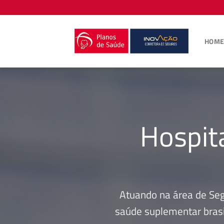
Skip
to
content
HOM
Hospit
Atuando na área de Se
saúde suplementar brasi