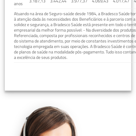
3.187,13
3.442,44
3.977,37
4.069,43
4.017,47
4
anos
Atuando na área de Seguro-saúde desde 1984, a Bradesco Saúde torn
à atenção dada às necessidades dos Beneficiários e à parceria com a 
solidez e segurança, a Bradesco Saúde está presente em todo o terri
empresarial da melhor forma possível: - Na diversidade dos produto
Referenciada, composta por profissionais reconhecidos e centros de
do sistema de atendimento, por meio de constantes investimentos e
tecnologia empregada em suas operações. A Bradesco Saúde é contro
de planos de saúde na modalidade pós-pagamento. Tudo isso contand
a excelência de seus produtos.