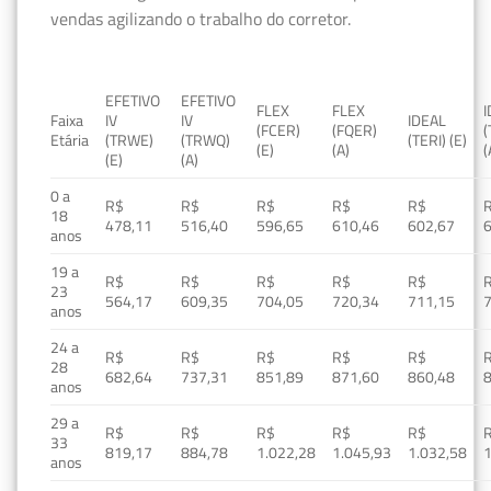
vendas agilizando o trabalho do corretor.
EFETIVO
EFETIVO
FLEX
FLEX
Faixa
IV
IV
IDEAL
(FCER)
(FQER)
(
Etária
(TRWE)
(TRWQ)
(TERI) (E)
(E)
(A)
(
(E)
(A)
0 a
R$
R$
R$
R$
R$
18
478,11
516,40
596,65
610,46
602,67
anos
19 a
R$
R$
R$
R$
R$
23
564,17
609,35
704,05
720,34
711,15
anos
24 a
R$
R$
R$
R$
R$
28
682,64
737,31
851,89
871,60
860,48
anos
29 a
R$
R$
R$
R$
R$
33
819,17
884,78
1.022,28
1.045,93
1.032,58
1
anos