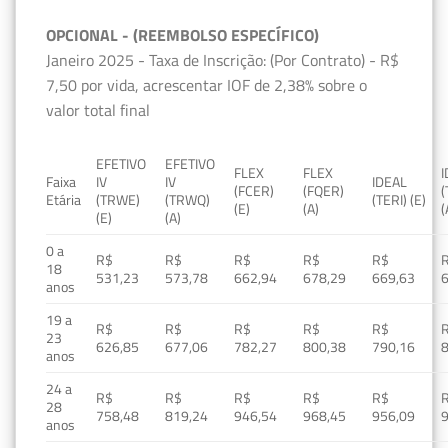
OPCIONAL - (REEMBOLSO ESPECÍFICO)
Janeiro 2025 - Taxa de Inscrição: (Por Contrato) - R$
7,50 por vida, acrescentar IOF de 2,38% sobre o
valor total final
EFETIVO
EFETIVO
FLEX
FLEX
Faixa
IV
IV
IDEAL
(FCER)
(FQER)
(
Etária
(TRWE)
(TRWQ)
(TERI) (E)
(E)
(A)
(
(E)
(A)
0 a
R$
R$
R$
R$
R$
18
531,23
573,78
662,94
678,29
669,63
anos
19 a
R$
R$
R$
R$
R$
23
626,85
677,06
782,27
800,38
790,16
anos
24 a
R$
R$
R$
R$
R$
28
758,48
819,24
946,54
968,45
956,09
anos