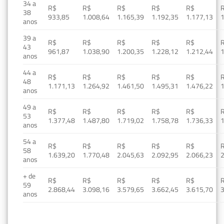
34 a
R$
R$
R$
R$
R$
38
933,85
1.008,64
1.165,39
1.192,35
1.177,13
1
anos
39 a
R$
R$
R$
R$
R$
43
961,87
1.038,90
1.200,35
1.228,12
1.212,44
1
anos
44 a
R$
R$
R$
R$
R$
48
1.171,13
1.264,92
1.461,50
1.495,31
1.476,22
1
anos
49 a
R$
R$
R$
R$
R$
53
1.377,48
1.487,80
1.719,02
1.758,78
1.736,33
1
anos
54 a
R$
R$
R$
R$
R$
58
1.639,20
1.770,48
2.045,63
2.092,95
2.066,23
2
anos
+ de
R$
R$
R$
R$
R$
59
2.868,44
3.098,16
3.579,65
3.662,45
3.615,70
3
anos