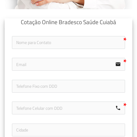
Cotação Online Bradesco Saúde Cuiabá
email
icon-ph
call