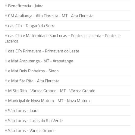
H Beneficencia - Juína
H CM Altaliança - Alta Floresta - MT - Alta Floresta
H das Clín - Tangará da Serra
H das Clín e Maternidade São Lucas - Pontes e Lacerda - Pontes e
Lacerda
H das Clín Primavera - Primavera do Leste
H e Mat Araputanga - MT - Araputanga
H e Mat Dois Pinheiros - Sinop
H e Mat Sta Rita - Alta Floresta
H M Sta Rita - Várzea Grande - MT - Várzea Grande
H Municipal de Nova Mutum - MT - Nova Mutum
H São Lucas - Juara
H São Lucas - Lucas do Rio Verde
H São Lucas - Várzea Grande