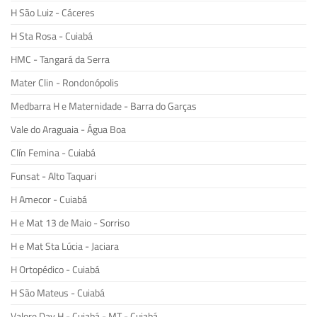
H São Luiz - Cáceres
H Sta Rosa - Cuiabá
HMC - Tangará da Serra
Mater Clin - Rondonópolis
Medbarra H e Maternidade - Barra do Garças
Vale do Araguaia - Água Boa
Clín Femina - Cuiabá
Funsat - Alto Taquari
H Amecor - Cuiabá
H e Mat 13 de Maio - Sorriso
H e Mat Sta Lúcia - Jaciara
H Ortopédico - Cuiabá
H São Mateus - Cuiabá
Valore Day H - Cuiabá - MT - Cuiabá