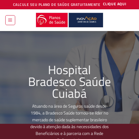
Skip
CLIQUE AQUI
CALCULE SEU PLANO DE SAÚDE GRATUITAMENTE
to
content
Hospital
Bradesco Saúde
Cuiabá
Atuando na área de Seguros saúde desde
1984, a Bradesco Saúde tornou-se líder no
mercado de saúde suplementar brasileiro
devido à atenção dada às necessidades dos
Beneficiários e à parceria com a Rede