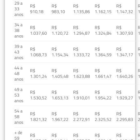
29 a
R$
R$
R$
R$
R$
33
910,18
983,10
1.135,86
1.162,15
1.147,32
1
anos
34 a
R$
R$
R$
R$
R$
38
1.037,60
1.120,72
1.294,87
1.324,84
1.307,93
1
anos
39 a
R$
R$
R$
R$
R$
43
1.068,73
1.154,34
1.333,72
1.364,59
1.347,17
1
anos
44 a
R$
R$
R$
R$
R$
48
1.301,24
1.405,48
1.623,88
1.661,47
1.640,26
1
anos
49 a
R$
R$
R$
R$
R$
53
1.530,52
1.653,13
1.910,01
1.954,22
1.929,27
1
anos
54 a
R$
R$
R$
R$
R$
58
1.821,32
1.967,22
2.272,91
2.325,52
2.295,83
2
anos
+ de
R$
R$
R$
R$
R$
59