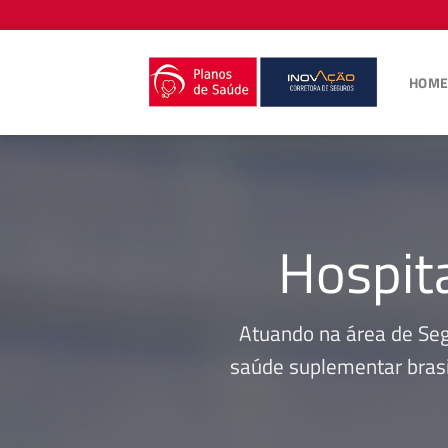
Skip
to
content
HOM
Hospit
Atuando na área de Se
saúde suplementar brasi