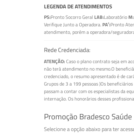
LEGENDA DE ATENDIMENTOS
PS:
Pronto Socorro Geral
LAB:
Laboratório
M:
Verifique Junto a Operadora.
PA¹:
Pronto Aten
atendimento, porém a operadora/seguradora 
Rede Credenciada:
ATENÇÃO:
Caso o plano contrato seja em aco
não terá atendimento no mesmo.O beneficiári
credenciado, o resumo apresentado é de cará
Grupos de 3 a 199 pessoas )Os beneficiários 
passam a contar com os especialistas da equ
internação. Os honorários desses profission
Promoção Bradesco Saúde 
Selecione a opção abaixo para ter aces