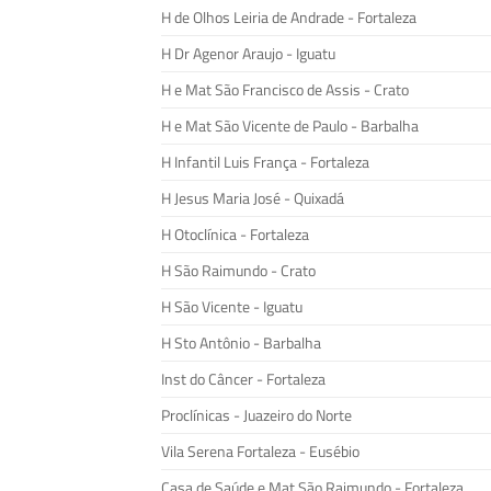
H de Olhos Leiria de Andrade - Fortaleza
H Dr Agenor Araujo - Iguatu
H e Mat São Francisco de Assis - Crato
H e Mat São Vicente de Paulo - Barbalha
H Infantil Luis França - Fortaleza
H Jesus Maria José - Quixadá
H Otoclínica - Fortaleza
H São Raimundo - Crato
H São Vicente - Iguatu
H Sto Antônio - Barbalha
Inst do Câncer - Fortaleza
Proclínicas - Juazeiro do Norte
Vila Serena Fortaleza - Eusébio
Casa de Saúde e Mat São Raimundo - Fortaleza