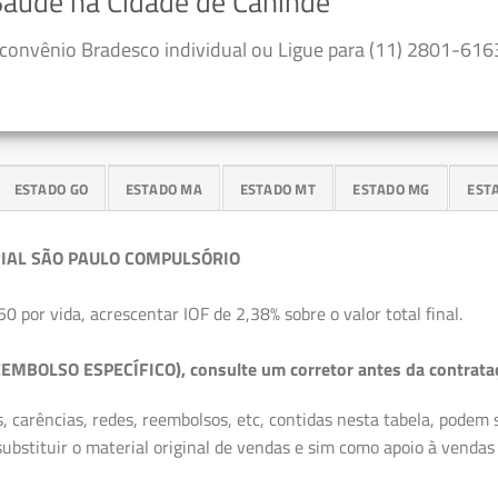
Saúde na Cidade de Canindé
convênio Bradesco individual ou Ligue para (11) 2801-6163
ESTADO GO
ESTADO MA
ESTADO MT
ESTADO MG
EST
IAL SÃO PAULO COMPULSÓRIO
50 por vida, acrescentar IOF de 2,38% sobre o valor total final.
EMBOLSO ESPECÍFICO), consulte um corretor antes da contrata
, carências, redes, reembolsos, etc, contidas nesta tabela, podem
ubstituir o material original de vendas e sim como apoio à vendas a