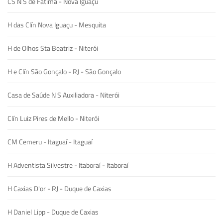
CS N S de Fátima - Nova Iguaçu
H das Clín Nova Iguaçu - Mesquita
H de Olhos Sta Beatriz - Niterói
H e Clín São Gonçalo - RJ - São Gonçalo
Casa de Saúde N S Auxiliadora - Niterói
Clín Luiz Pires de Mello - Niterói
CM Cemeru - Itaguaí - Itaguaí
H Adventista Silvestre - Itaboraí - Itaboraí
H Caxias D'or - RJ - Duque de Caxias
H Daniel Lipp - Duque de Caxias