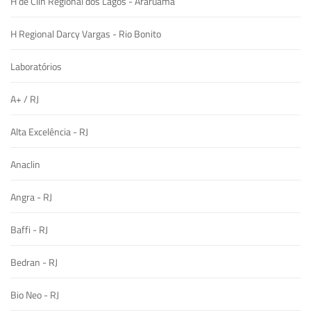
H de Clín Regional dos Lagos - Araruama
H Regional Darcy Vargas - Rio Bonito
Laboratórios
A+ / RJ
Alta Excelência - RJ
Anaclin
Angra - RJ
Baffi - RJ
Bedran - RJ
Bio Neo - RJ