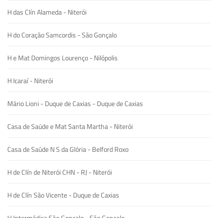
H das Clín Alameda - Niterói
H do Coração Samcordis - São Gonçalo
H e Mat Domingos Lourenço - Nilópolis
H Icaraí - Niterói
Mário Lioni - Duque de Caxias - Duque de Caxias
Casa de Saúde e Mat Santa Martha - Niterói
Casa de Saúde N S da Glória - Belford Roxo
H de Clín de Niterói CHN - RJ - Niterói
H de Clín São Vicente - Duque de Caxias
H Intermédica São Gonçalo - São Gonçalo