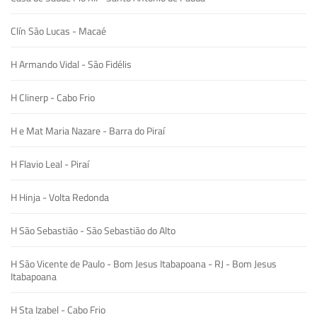
Clín São Lucas - Macaé
H Armando Vidal - São Fidélis
H Clinerp - Cabo Frio
H e Mat Maria Nazare - Barra do Piraí
H Flavio Leal - Piraí
H Hinja - Volta Redonda
H São Sebastião - São Sebastião do Alto
H São Vicente de Paulo - Bom Jesus Itabapoana - RJ - Bom Jesus
Itabapoana
H Sta Izabel - Cabo Frio