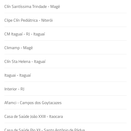
Clín Santíssima Trindade - Magé
Clipe Clín Pediátrica - Niterói
CM Itaguaí - RJ - Itaguaí
Climamp - Magé
Clín Sta Helena - Itaguaí
Itaguai - Itaguaí
Interior - RJ
Afamci - Campos dos Goytacazes
Casa de Saúde João XXIII - Itaocara
Casa de Saúde Pio XII - Santo Antônio de Pádua