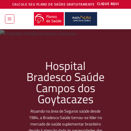
Skip
CLIQUE AQUI
CALCULE SEU PLANO DE SAÚDE GRATUITAMENTE
to
content
Hospital
Bradesco Saúde
Campos dos
Goytacazes
Atuando na área de Seguros saúde desde
1984, a Bradesco Saúde tornou-se líder no
mercado de saúde suplementar brasileiro
devido à atenção dada às necessidades dos