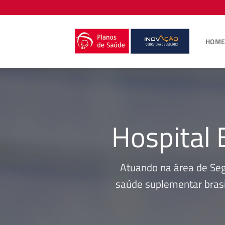
Skip
to
content
HOM
Hospital 
Atuando na área de Se
saúde suplementar brasi