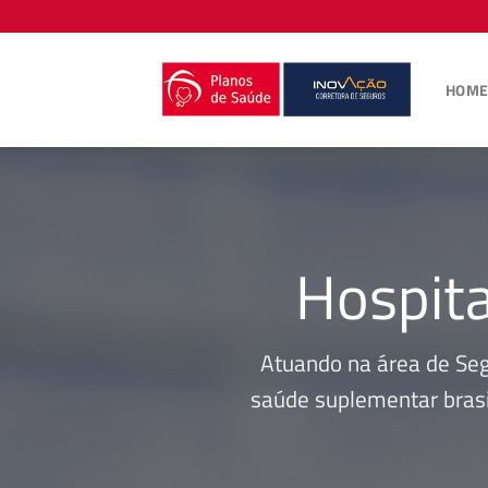
Skip
to
content
HOM
Hospita
Atuando na área de Se
saúde suplementar brasi