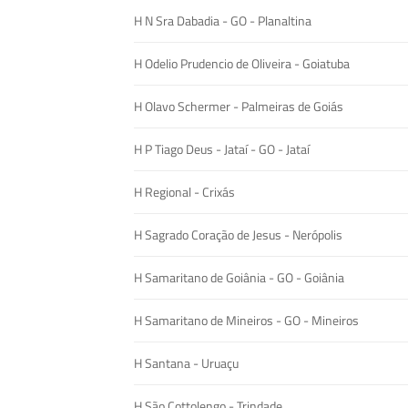
H N Sra Dabadia - GO - Planaltina
H Odelio Prudencio de Oliveira - Goiatuba
H Olavo Schermer - Palmeiras de Goiás
H P Tiago Deus - Jataí - GO - Jataí
H Regional - Crixás
H Sagrado Coração de Jesus - Nerópolis
H Samaritano de Goiânia - GO - Goiânia
H Samaritano de Mineiros - GO - Mineiros
H Santana - Uruaçu
H São Cottolengo - Trindade