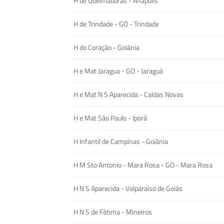
H de Queimaduras - Anápolis
H de Trindade - GO - Trindade
H do Coração - Goiânia
H e Mat Jaragua - GO - Jaraguá
H e Mat N S Aparecida - Caldas Novas
H e Mat São Paulo - Iporá
H Infantil de Campinas - Goiânia
H M Sto Antonio - Mara Rosa - GO - Mara Rosa
H N S Aparecida - Valparaíso de Goiás
H N S de Fátima - Mineiros