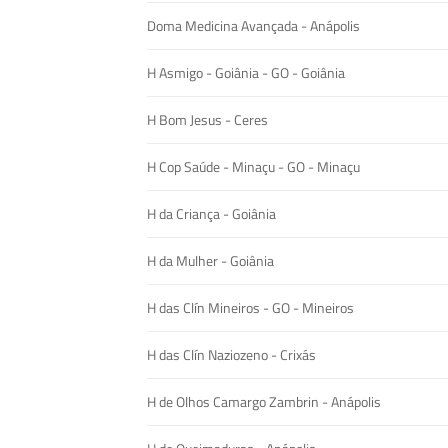
Doma Medicina Avançada - Anápolis
H Asmigo - Goiânia - GO - Goiânia
H Bom Jesus - Ceres
H Cop Saúde - Minaçu - GO - Minaçu
H da Criança - Goiânia
H da Mulher - Goiânia
H das Clín Mineiros - GO - Mineiros
H das Clín Naziozeno - Crixás
H de Olhos Camargo Zambrin - Anápolis