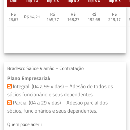
Doc
Top 1 X
Top 3 X
Top 4 X
Top 5 X
Top 6 X
R$
R$
R$
R$
R$
R$ 94,21
23,67
145,77
168,27
192,68
219,17
Bradesco Saúde Viamão – Contratação
Plano Empresarial:
Integral (04 a 99 vidas) – Adesão de todos os
sócios funcionário e seus dependentes.
Parcial (04 a 29 vidas) – Adesão parcial dos
sócios, funcionários e seus dependentes.
Quem pode aderir: