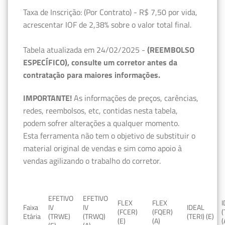
Taxa de Inscrição: (Por Contrato) - R$ 7,50 por vida,
acrescentar IOF de 2,38% sobre o valor total final.
Tabela atualizada em 24/02/2025 -
(REEMBOLSO
ESPECÍFICO), consulte um corretor antes da
contratação para maiores informações.
IMPORTANTE!
As informações de preços, carências,
redes, reembolsos, etc, contidas nesta tabela,
podem sofrer alterações a qualquer momento.
Esta ferramenta não tem o objetivo de substituir o
material original de vendas e sim como apoio à
vendas agilizando o trabalho do corretor.
EFETIVO
EFETIVO
FLEX
FLEX
Faixa
IV
IV
IDEAL
(FCER)
(FQER)
(
Etária
(TRWE)
(TRWQ)
(TERI) (E)
(E)
(A)
(