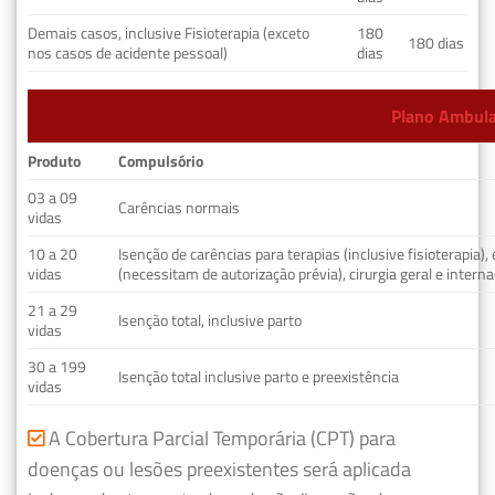
Demais casos, inclusive Fisioterapia (exceto
180
180 dias
nos casos de acidente pessoal)
dias
Plano Ambulat
Produto
Compulsório
03 a 09
Carências normais
vidas
10 a 20
Isenção de carências para terapias (inclusive fisioterapia)
vidas
(necessitam de autorização prévia), cirurgia geral e interna
21 a 29
Isenção total, inclusive parto
vidas
30 a 199
Isenção total inclusive parto e preexistência
vidas
A Cobertura Parcial Temporária (CPT) para
doenças ou lesões preexistentes será aplicada