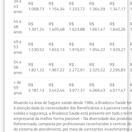
39 a
R$
R$
R$
R$
R$
43
1.068,73
1.154,34
1.333,72
1.364,59
1.347,17
1
anos
44 a
R$
R$
R$
R$
R$
48
1.301,24
1.405,48
1.623,88
1.661,47
1.640,26
1
anos
49 a
R$
R$
R$
R$
R$
53
1.530,52
1.653,13
1.910,01
1.954,22
1.929,27
1
anos
54 a
R$
R$
R$
R$
R$
58
1.821,32
1.967,22
2.272,91
2.325,52
2.295,83
2
anos
+ de
R$
R$
R$
R$
R$
59
3.187,13
3.442,44
3.977,37
4.069,43
4.017,47
4
anos
Atuando na área de Seguro-saúde desde 1984, a Bradesco Saúde torn
à atenção dada às necessidades dos Beneficiários e à parceria com a 
solidez e segurança, a Bradesco Saúde está presente em todo o terri
empresarial da melhor forma possível: - Na diversidade dos produto
Referenciada, composta por profissionais reconhecidos e centros de
do sistema de atendimento, por meio de constantes investimentos e