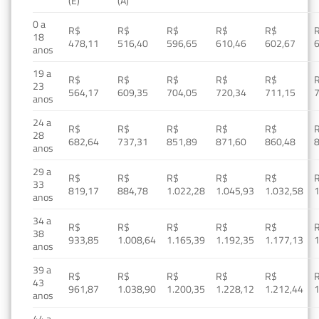
(E)
(A)
0 a
R$
R$
R$
R$
R$
18
478,11
516,40
596,65
610,46
602,67
anos
19 a
R$
R$
R$
R$
R$
23
564,17
609,35
704,05
720,34
711,15
anos
24 a
R$
R$
R$
R$
R$
28
682,64
737,31
851,89
871,60
860,48
anos
29 a
R$
R$
R$
R$
R$
33
819,17
884,78
1.022,28
1.045,93
1.032,58
1
anos
34 a
R$
R$
R$
R$
R$
38
933,85
1.008,64
1.165,39
1.192,35
1.177,13
1
anos
39 a
R$
R$
R$
R$
R$
43
961,87
1.038,90
1.200,35
1.228,12
1.212,44
1
anos
44 a