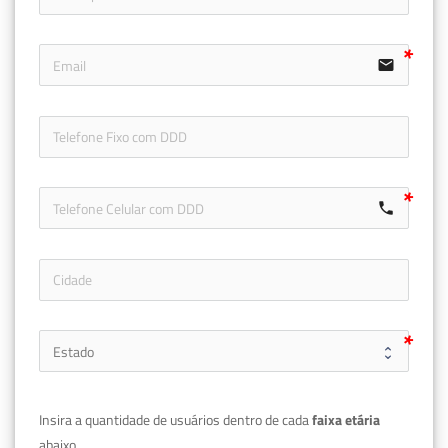
email
icon-ph
call
Insira a quantidade de usuários dentro de cada 
faixa etária 
abaixo.