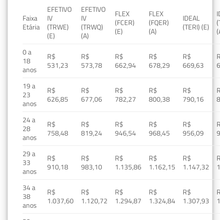
EFETIVO
EFETIVO
FLEX
FLEX
Faixa
IV
IV
IDEAL
(FCER)
(FQER)
(
Etária
(TRWE)
(TRWQ)
(TERI) (E)
(E)
(A)
(
(E)
(A)
0 a
R$
R$
R$
R$
R$
18
531,23
573,78
662,94
678,29
669,63
anos
19 a
R$
R$
R$
R$
R$
23
626,85
677,06
782,27
800,38
790,16
anos
24 a
R$
R$
R$
R$
R$
28
758,48
819,24
946,54
968,45
956,09
anos
29 a
R$
R$
R$
R$
R$
33
910,18
983,10
1.135,86
1.162,15
1.147,32
1
anos
34 a
R$
R$
R$
R$
R$
38
1.037,60
1.120,72
1.294,87
1.324,84
1.307,93
1
anos