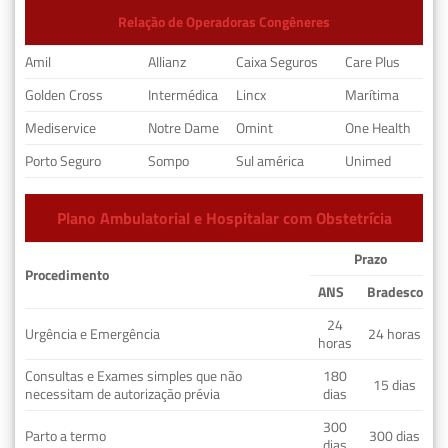
Relação de Operadoras Congêneres
Amil
Allianz
Caixa Seguros
Care Plus
Golden Cross
Intermédica
Lincx
Marítima
Mediservice
Notre Dame
Omint
One Health
Porto Seguro
Sompo
Sul américa
Unimed
Plano Ambulatorial e Hospitalar com Obstetrícia
Prazo
Procedimento
ANS
Bradesco
24
Urgência e Emergência
24 horas
horas
Consultas e Exames simples que não
180
15 dias
necessitam de autorização prévia
dias
300
Parto a termo
300 dias
dias