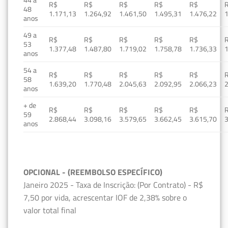
R$
R$
R$
R$
R$
48
1.171,13
1.264,92
1.461,50
1.495,31
1.476,22
1
anos
49 a
R$
R$
R$
R$
R$
53
1.377,48
1.487,80
1.719,02
1.758,78
1.736,33
1
anos
54 a
R$
R$
R$
R$
R$
58
1.639,20
1.770,48
2.045,63
2.092,95
2.066,23
2
anos
+ de
R$
R$
R$
R$
R$
59
2.868,44
3.098,16
3.579,65
3.662,45
3.615,70
3
anos
OPCIONAL - (REEMBOLSO ESPECÍFICO)
Janeiro 2025 - Taxa de Inscrição: (Por Contrato) - R$
7,50 por vida, acrescentar IOF de 2,38% sobre o
valor total final