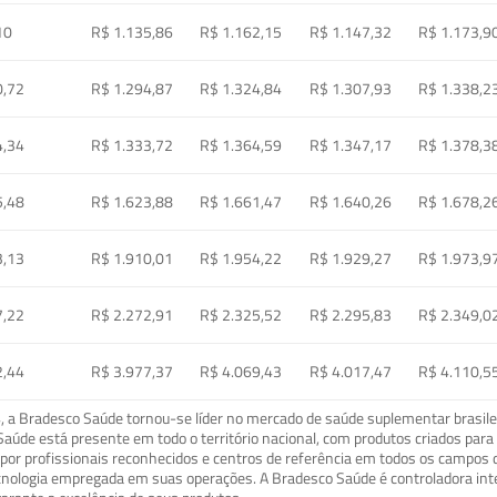
10
R$ 1.135,86
R$ 1.162,15
R$ 1.147,32
R$ 1.173,9
0,72
R$ 1.294,87
R$ 1.324,84
R$ 1.307,93
R$ 1.338,2
4,34
R$ 1.333,72
R$ 1.364,59
R$ 1.347,17
R$ 1.378,3
5,48
R$ 1.623,88
R$ 1.661,47
R$ 1.640,26
R$ 1.678,2
3,13
R$ 1.910,01
R$ 1.954,22
R$ 1.929,27
R$ 1.973,9
7,22
R$ 2.272,91
R$ 2.325,52
R$ 2.295,83
R$ 2.349,0
2,44
R$ 3.977,37
R$ 4.069,43
R$ 4.017,47
R$ 4.110,5
a Bradesco Saúde tornou-se líder no mercado de saúde suplementar brasileir
o Saúde está presente em todo o território nacional, com produtos criados pa
or profissionais reconhecidos e centros de referência em todos os campos 
ecnologia empregada em suas operações. A Bradesco Saúde é controladora in