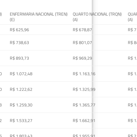
I)
ENFERMARIA NACIONAL (TREN)
QUARTO NACIONAL (TRQN)
QUAR
(E)
(A)
(A)
R$ 625,96
R$ 678,87
R$ 7
R$ 738,63
R$ 801,07
R$ 8
R$ 893,73
R$ 969,29
R$ 1
0
R$ 1.072,48
R$ 1.163,16
R$ 1
0
R$ 1.222,62
R$ 1.325,99
R$ 1
3
R$ 1.259,30
R$ 1.365,77
R$ 1
2
R$ 1.533,27
R$ 1.662,91
R$ 1
6
R$ 1.803,43
R$ 1.955,91
R$ 2