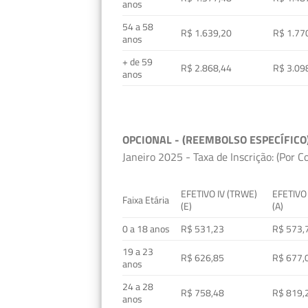
anos
54 a 58
R$ 1.639,20
R$ 1.77
anos
+ de 59
R$ 2.868,44
R$ 3.09
anos
OPCIONAL - (REEMBOLSO ESPECÍFICO
Janeiro 2025 - Taxa de Inscrição: (Por C
EFETIVO IV (TRWE)
EFETIVO
Faixa Etária
(E)
(A)
0 a 18 anos
R$ 531,23
R$ 573,
19 a 23
R$ 626,85
R$ 677,
anos
24 a 28
R$ 758,48
R$ 819,
anos