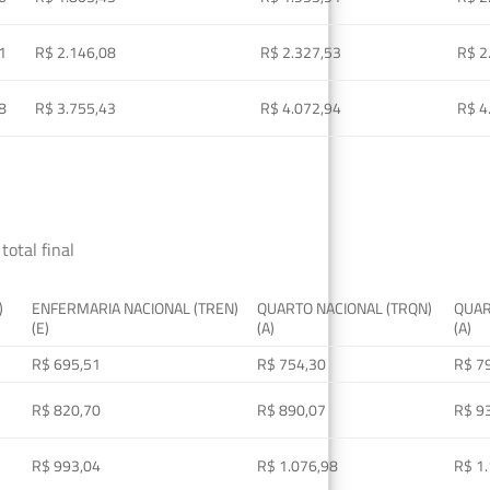
1
R$ 2.146,08
R$ 2.327,53
R$ 2
8
R$ 3.755,43
R$ 4.072,94
R$ 4
total final
)
ENFERMARIA NACIONAL (TREN)
QUARTO NACIONAL (TRQN)
QUAR
(E)
(A)
(A)
R$ 695,51
R$ 754,30
R$ 7
R$ 820,70
R$ 890,07
R$ 9
R$ 993,04
R$ 1.076,98
R$ 1