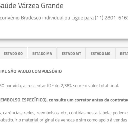
 Saúde Várzea Grande
convênio Bradesco individual ou Ligue para (11) 2801-6163
ESTADO GO
ESTADO MA
ESTADO MT
ESTADO MG
EST
IAL SÃO PAULO COMPULSÓRIO
50 por vida, acrescentar IOF de 2,38% sobre o valor total final.
EMBOLSO ESPECÍFICO), consulte um corretor antes da contrata
, carências, redes, reembolsos, etc, contidas nesta tabela, podem
ubstituir o material original de vendas e sim como apoio à vendas a