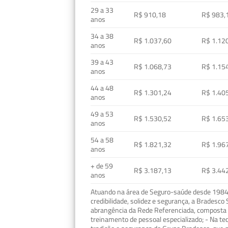
29 a 33
R$ 910,18
R$ 983,
anos
34 a 38
R$ 1.037,60
R$ 1.12
anos
39 a 43
R$ 1.068,73
R$ 1.15
anos
44 a 48
R$ 1.301,24
R$ 1.40
anos
49 a 53
R$ 1.530,52
R$ 1.65
anos
54 a 58
R$ 1.821,32
R$ 1.96
anos
+ de 59
R$ 3.187,13
R$ 3.44
anos
Atuando na área de Seguro-saúde desde 1984, 
credibilidade, solidez e segurança, a Bradesc
abrangência da Rede Referenciada, composta p
treinamento de pessoal especializado; - Na t