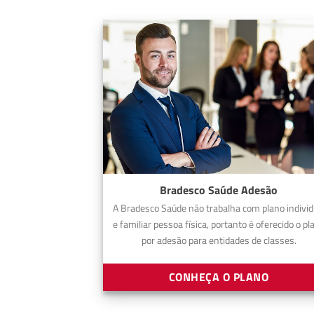
Bradesco Saúde Adesão
A Bradesco Saúde não trabalha com plano individ
e familiar pessoa física, portanto é oferecido o pl
por adesão para entidades de classes.
CONHEÇA O PLANO