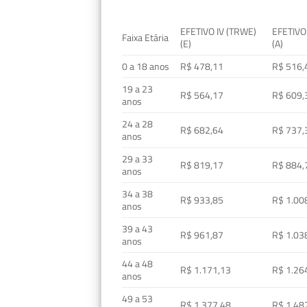
EFETIVO IV (TRWE)
EFETIVO
Faixa Etária
(E)
(A)
0 a 18 anos
R$ 478,11
R$ 516,
19 a 23
R$ 564,17
R$ 609,
anos
24 a 28
R$ 682,64
R$ 737,
anos
29 a 33
R$ 819,17
R$ 884,
anos
34 a 38
R$ 933,85
R$ 1.00
anos
39 a 43
R$ 961,87
R$ 1.03
anos
44 a 48
R$ 1.171,13
R$ 1.26
anos
49 a 53
R$ 1.377,48
R$ 1.48