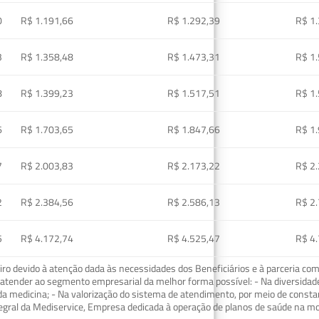
0
R$ 1.191,66
R$ 1.292,39
R$ 1
3
R$ 1.358,48
R$ 1.473,31
R$ 1
8
R$ 1.399,23
R$ 1.517,51
R$ 1
6
R$ 1.703,65
R$ 1.847,66
R$ 1
7
R$ 2.003,83
R$ 2.173,22
R$ 2
2
R$ 2.384,56
R$ 2.586,13
R$ 2
5
R$ 4.172,74
R$ 4.525,47
R$ 4
o devido à atenção dada às necessidades dos Beneficiários e à parceria com
ra atender ao segmento empresarial da melhor forma possível: - Na diversidad
da medicina; - Na valorização do sistema de atendimento, por meio de const
tegral da Mediservice, Empresa dedicada à operação de planos de saúde na 