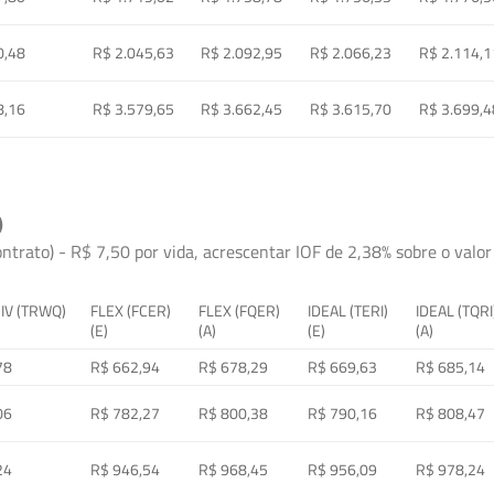
0,48
R$ 2.045,63
R$ 2.092,95
R$ 2.066,23
R$ 2.114,1
8,16
R$ 3.579,65
R$ 3.662,45
R$ 3.615,70
R$ 3.699,4
)
ontrato) - R$ 7,50 por vida, acrescentar IOF de 2,38% sobre o valor 
 IV (TRWQ)
FLEX (FCER)
FLEX (FQER)
IDEAL (TERI)
IDEAL (TQRI
(E)
(A)
(E)
(A)
78
R$ 662,94
R$ 678,29
R$ 669,63
R$ 685,14
06
R$ 782,27
R$ 800,38
R$ 790,16
R$ 808,47
24
R$ 946,54
R$ 968,45
R$ 956,09
R$ 978,24