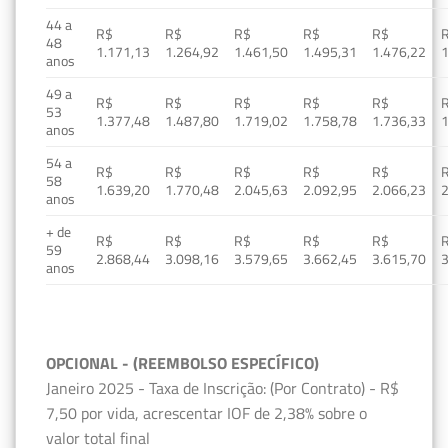
44 a
R$
R$
R$
R$
R$
48
1.171,13
1.264,92
1.461,50
1.495,31
1.476,22
1
anos
49 a
R$
R$
R$
R$
R$
53
1.377,48
1.487,80
1.719,02
1.758,78
1.736,33
1
anos
54 a
R$
R$
R$
R$
R$
58
1.639,20
1.770,48
2.045,63
2.092,95
2.066,23
2
anos
+ de
R$
R$
R$
R$
R$
59
2.868,44
3.098,16
3.579,65
3.662,45
3.615,70
3
anos
OPCIONAL - (REEMBOLSO ESPECÍFICO)
Janeiro 2025 - Taxa de Inscrição: (Por Contrato) - R$
7,50 por vida, acrescentar IOF de 2,38% sobre o
valor total final