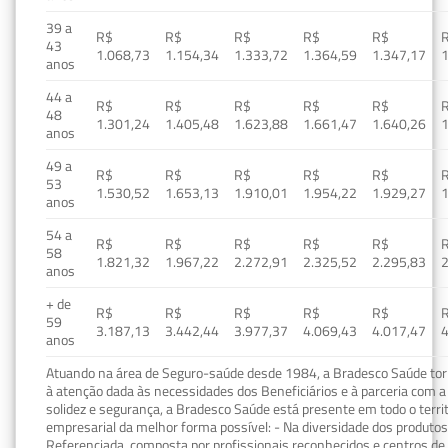
39 a
R$
R$
R$
R$
R$
43
1.068,73
1.154,34
1.333,72
1.364,59
1.347,17
1
anos
44 a
R$
R$
R$
R$
R$
48
1.301,24
1.405,48
1.623,88
1.661,47
1.640,26
1
anos
49 a
R$
R$
R$
R$
R$
53
1.530,52
1.653,13
1.910,01
1.954,22
1.929,27
1
anos
54 a
R$
R$
R$
R$
R$
58
1.821,32
1.967,22
2.272,91
2.325,52
2.295,83
2
anos
+ de
R$
R$
R$
R$
R$
59
3.187,13
3.442,44
3.977,37
4.069,43
4.017,47
4
anos
Atuando na área de Seguro-saúde desde 1984, a Bradesco Saúde torn
à atenção dada às necessidades dos Beneficiários e à parceria com a 
solidez e segurança, a Bradesco Saúde está presente em todo o terri
empresarial da melhor forma possível: - Na diversidade dos produto
Referenciada, composta por profissionais reconhecidos e centros de