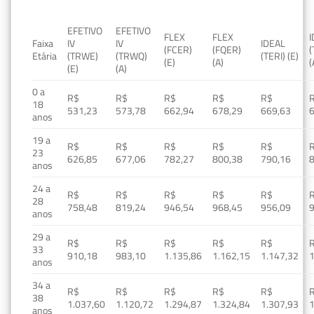
EFETIVO
EFETIVO
FLEX
FLEX
Faixa
IV
IV
IDEAL
(FCER)
(FQER)
(
Etária
(TRWE)
(TRWQ)
(TERI) (E)
(E)
(A)
(
(E)
(A)
0 a
R$
R$
R$
R$
R$
18
531,23
573,78
662,94
678,29
669,63
anos
19 a
R$
R$
R$
R$
R$
23
626,85
677,06
782,27
800,38
790,16
anos
24 a
R$
R$
R$
R$
R$
28
758,48
819,24
946,54
968,45
956,09
anos
29 a
R$
R$
R$
R$
R$
33
910,18
983,10
1.135,86
1.162,15
1.147,32
1
anos
34 a
R$
R$
R$
R$
R$
38
1.037,60
1.120,72
1.294,87
1.324,84
1.307,93
1
anos