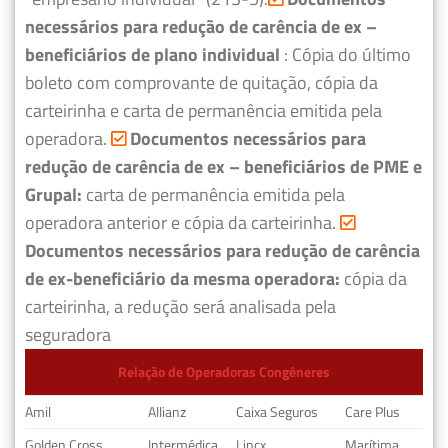
necessários para redução de carência de ex –
beneficiários de plano individual
: Cópia do último
boleto com comprovante de quitação, cópia da
carteirinha e carta de permanência emitida pela
operadora.
Documentos necessários para
redução de carência de ex – beneficiários de PME e
Grupal:
carta de permanência emitida pela
operadora anterior e cópia da carteirinha.
Documentos necessários para redução de carência
de ex-beneficiário da mesma operadora:
cópia da
carteirinha, a redução será analisada pela
seguradora
Relação de Operadoras Congêneres
Amil
Allianz
Caixa Seguros
Care Plus
Golden Cross
Intermédica
Lincx
Marítima