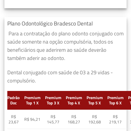
Plano Odontológico Bradesco Dental
Para a contratação do plano odonto conjugado com
saúde somente na opção compulsória, todos os
beneficiários que aderirem ao saúde deverão
também aderir ao odonto.
Dental conjugado com saúde de 03 a 29 vidas -
compulsório.
Padrão
Premium
Premium
Premium
Premium
Premium
P
Doc
Top 1 X
Top 3 X
Top 4 X
Top 5 X
Top 6 X
R$
R$
R$
R$
R$
R$ 94,21
23,67
145,77
168,27
192,68
219,17