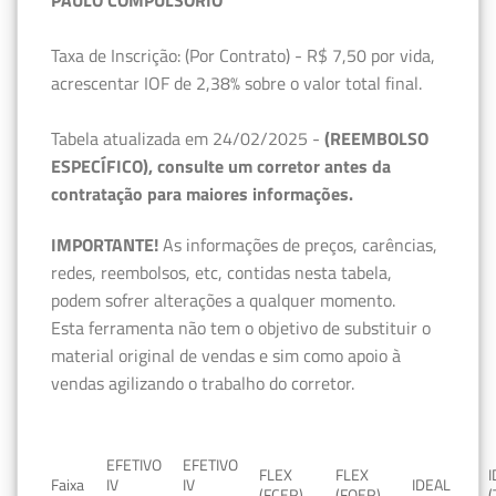
Taxa de Inscrição: (Por Contrato) - R$ 7,50 por vida,
acrescentar IOF de 2,38% sobre o valor total final.
Tabela atualizada em 24/02/2025 -
(REEMBOLSO
ESPECÍFICO), consulte um corretor antes da
contratação para maiores informações.
IMPORTANTE!
As informações de preços, carências,
redes, reembolsos, etc, contidas nesta tabela,
podem sofrer alterações a qualquer momento.
Esta ferramenta não tem o objetivo de substituir o
material original de vendas e sim como apoio à
vendas agilizando o trabalho do corretor.
EFETIVO
EFETIVO
FLEX
FLEX
Faixa
IV
IV
IDEAL
(FCER)
(FQER)
(