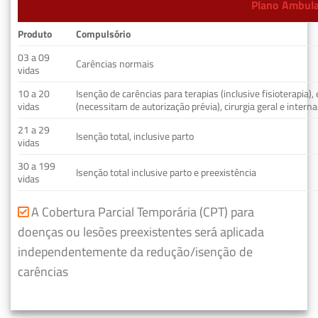
Plano Ambulat
Produto
Compulsório
03 a 09
Carências normais
vidas
10 a 20
Isenção de carências para terapias (inclusive fisioterapia)
vidas
(necessitam de autorização prévia), cirurgia geral e interna
21 a 29
Isenção total, inclusive parto
vidas
30 a 199
Isenção total inclusive parto e preexistência
vidas
A Cobertura Parcial Temporária (CPT) para
doenças ou lesões preexistentes será aplicada
independentemente da redução/isenção de
carências