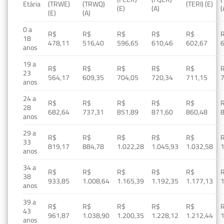
Etária
(TRWE)
(TRWQ)
(TERI) (E)
(E)
(A)
(
(E)
(A)
0 a
R$
R$
R$
R$
R$
18
478,11
516,40
596,65
610,46
602,67
anos
19 a
R$
R$
R$
R$
R$
23
564,17
609,35
704,05
720,34
711,15
anos
24 a
R$
R$
R$
R$
R$
28
682,64
737,31
851,89
871,60
860,48
anos
29 a
R$
R$
R$
R$
R$
33
819,17
884,78
1.022,28
1.045,93
1.032,58
1
anos
34 a
R$
R$
R$
R$
R$
38
933,85
1.008,64
1.165,39
1.192,35
1.177,13
1
anos
39 a
R$
R$
R$
R$
R$
43
961,87
1.038,90
1.200,35
1.228,12
1.212,44
1
anos