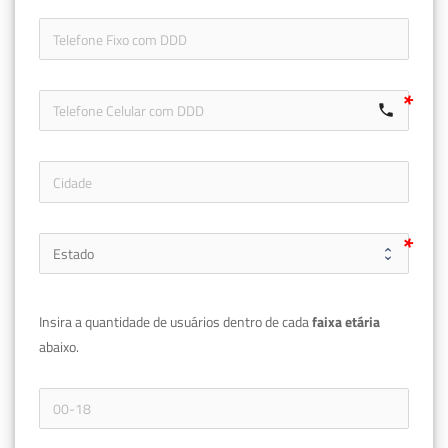
icon-ph
call
Insira a quantidade de usuários dentro de cada 
faixa etária 
abaixo.