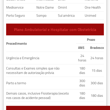
Mediservice
Notre Dame
Omint
One Health
Porto Seguro
Sompo
Sul américa
Unimed
Plano Ambulatorial e Hospitalar com Obstetrícia
Prazo
Procedimento
ANS
Bradesco
24
Urgência e Emergência
24 horas
horas
Consultas e Exames simples que não
180
15 dias
necessitam de autorização prévia
dias
300
Parto a termo
300 dias
dias
Demais casos, inclusive Fisioterapia (exceto
180
180 dias
nos casos de acidente pessoal)
dias