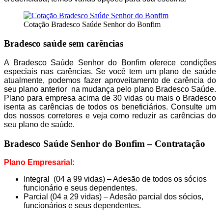
Cadastro Atualizado Em
:
11/08/2015
CLINICA UAI
Cotação Bradesco Saúde Senhor do Bonfim
R FRANCISCO VITAL,
100
, CENTRO,
SENHOR DO BONFI
Bradesco saúde sem carências
CEP: 48970000
A Bradesco Saúde Senhor do Bonfim oferece condições
(
74
)
3541-3225
especiais nas carências. Se você tem um plano de saúde
atualmente, podemos fazer
aproveitamento de carência do
Especialidades:
PEDIATRIA
seu plano anterior
na mudança pelo plano Bradesco Saúde.
Plano para empresa acima de 30 vidas ou mais o Bradesco
Cadastro Atualizado Em
:
08/09/2014
isenta as carências de todos os beneficiários. Consulte um
dos nossos corretores e veja como reduzir as carências do
seu plano de saúde.
Bradesco Saúde Senhor do Bonfim – Contratação
Plano Empresarial:
Integral (04 a 99 vidas) – Adesão de todos os sócios
funcionário e seus dependentes.
Parcial (04 a 29 vidas) – Adesão parcial dos sócios,
funcionários e seus dependentes.