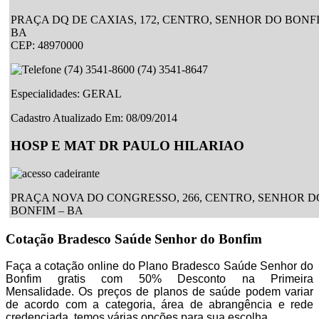
PRAÇA DQ DE CAXIAS,
172
, CENTRO,
SENHOR DO BONF
BA
CEP: 48970000
(
74
)
3541-8600
(
74
)
3541-8647
Especialidades:
GERAL
Cadastro Atualizado Em
:
08/09/2014
HOSP E MAT DR PAULO HILARIAO
PRAÇA NOVA DO CONGRESSO,
266
, CENTRO,
SENHOR D
BONFIM
–
BA
CEP: 48970000
Cotação Bradesco Saúde Senhor do Bonfim
(
74
)
3541-5757
Faça a cotação online do Plano Bradesco Saúde Senhor do
Especialidades:
CARDIOLOGIA
,
CIRURGIA GERAL
,
CLINIC
Bonfim gratis com 50% Desconto na Primeira
MEDICA
,
OFTALMOLOGIA
,
OTORRINOLARINGOLOGIA
,
Mensalidade. Os preços de planos de saúde podem variar
ORTOPEDIA
,
PEDIATRIA
,
GINECOLOGIA/OBSTETRICIA
de acordo com a categoria, área de abrangência e rede
credenciada, temos várias opções para sua escolha.