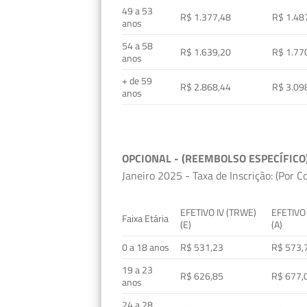
49 a 53
R$ 1.377,48
R$ 1.48
anos
54 a 58
R$ 1.639,20
R$ 1.77
anos
+ de 59
R$ 2.868,44
R$ 3.09
anos
OPCIONAL - (REEMBOLSO ESPECÍFICO
Janeiro 2025 - Taxa de Inscrição: (Por C
EFETIVO IV (TRWE)
EFETIVO
Faixa Etária
(E)
(A)
0 a 18 anos
R$ 531,23
R$ 573,
19 a 23
R$ 626,85
R$ 677,
anos
24 a 28