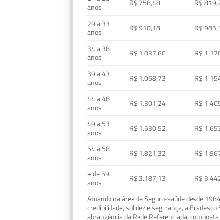
R$ 758,48
R$ 819,
anos
29 a 33
R$ 910,18
R$ 983,
anos
34 a 38
R$ 1.037,60
R$ 1.12
anos
39 a 43
R$ 1.068,73
R$ 1.15
anos
44 a 48
R$ 1.301,24
R$ 1.40
anos
49 a 53
R$ 1.530,52
R$ 1.65
anos
54 a 58
R$ 1.821,32
R$ 1.96
anos
+ de 59
R$ 3.187,13
R$ 3.44
anos
Atuando na área de Seguro-saúde desde 1984, 
credibilidade, solidez e segurança, a Bradesc
abrangência da Rede Referenciada, composta p