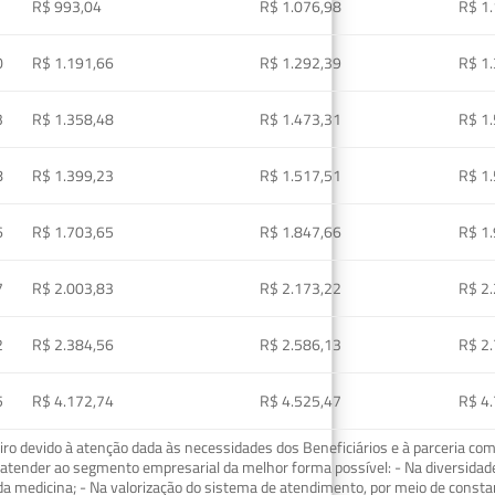
R$ 993,04
R$ 1.076,98
R$ 1
0
R$ 1.191,66
R$ 1.292,39
R$ 1
3
R$ 1.358,48
R$ 1.473,31
R$ 1
8
R$ 1.399,23
R$ 1.517,51
R$ 1
6
R$ 1.703,65
R$ 1.847,66
R$ 1
7
R$ 2.003,83
R$ 2.173,22
R$ 2
2
R$ 2.384,56
R$ 2.586,13
R$ 2
5
R$ 4.172,74
R$ 4.525,47
R$ 4
o devido à atenção dada às necessidades dos Beneficiários e à parceria com
ra atender ao segmento empresarial da melhor forma possível: - Na diversidad
da medicina; - Na valorização do sistema de atendimento, por meio de const