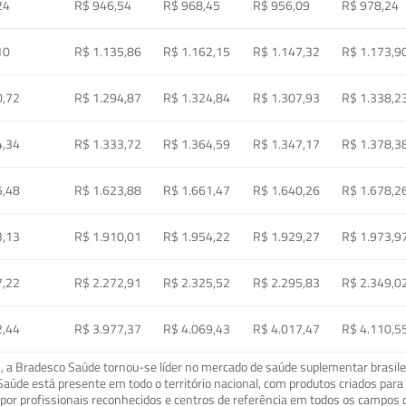
24
R$ 946,54
R$ 968,45
R$ 956,09
R$ 978,24
10
R$ 1.135,86
R$ 1.162,15
R$ 1.147,32
R$ 1.173,9
0,72
R$ 1.294,87
R$ 1.324,84
R$ 1.307,93
R$ 1.338,2
4,34
R$ 1.333,72
R$ 1.364,59
R$ 1.347,17
R$ 1.378,3
5,48
R$ 1.623,88
R$ 1.661,47
R$ 1.640,26
R$ 1.678,2
3,13
R$ 1.910,01
R$ 1.954,22
R$ 1.929,27
R$ 1.973,9
7,22
R$ 2.272,91
R$ 2.325,52
R$ 2.295,83
R$ 2.349,0
2,44
R$ 3.977,37
R$ 4.069,43
R$ 4.017,47
R$ 4.110,5
a Bradesco Saúde tornou-se líder no mercado de saúde suplementar brasileir
o Saúde está presente em todo o território nacional, com produtos criados pa
or profissionais reconhecidos e centros de referência em todos os campos 