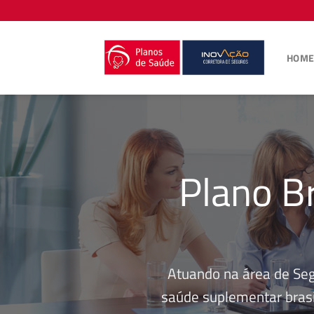
Skip
to
content
HOM
Plano B
Atuando na área de Se
saúde suplementar brasi