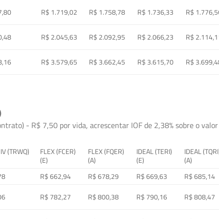
7,80
R$ 1.719,02
R$ 1.758,78
R$ 1.736,33
R$ 1.776,5
0,48
R$ 2.045,63
R$ 2.092,95
R$ 2.066,23
R$ 2.114,1
8,16
R$ 3.579,65
R$ 3.662,45
R$ 3.615,70
R$ 3.699,4
)
ontrato) - R$ 7,50 por vida, acrescentar IOF de 2,38% sobre o valor 
 IV (TRWQ)
FLEX (FCER)
FLEX (FQER)
IDEAL (TERI)
IDEAL (TQRI
(E)
(A)
(E)
(A)
78
R$ 662,94
R$ 678,29
R$ 669,63
R$ 685,14
06
R$ 782,27
R$ 800,38
R$ 790,16
R$ 808,47