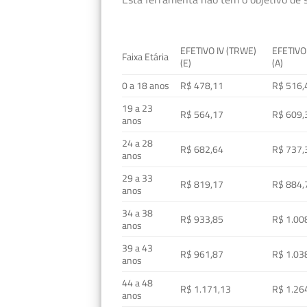
EFETIVO IV (TRWE)
EFETIVO
Faixa Etária
(E)
(A)
0 a 18 anos
R$ 478,11
R$ 516,
19 a 23
R$ 564,17
R$ 609,
anos
24 a 28
R$ 682,64
R$ 737,
anos
29 a 33
R$ 819,17
R$ 884,
anos
34 a 38
R$ 933,85
R$ 1.00
anos
39 a 43
R$ 961,87
R$ 1.03
anos
44 a 48
R$ 1.171,13
R$ 1.26
anos