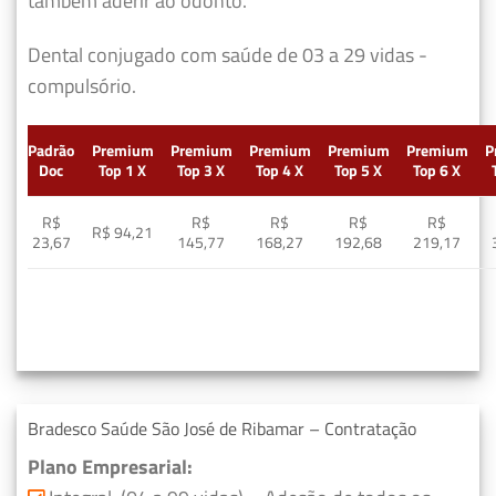
também aderir ao odonto.
Dental conjugado com saúde de 03 a 29 vidas -
compulsório.
Padrão
Premium
Premium
Premium
Premium
Premium
P
Doc
Top 1 X
Top 3 X
Top 4 X
Top 5 X
Top 6 X
R$
R$
R$
R$
R$
R$ 94,21
23,67
145,77
168,27
192,68
219,17
Bradesco Saúde São José de Ribamar – Contratação
Plano Empresarial: