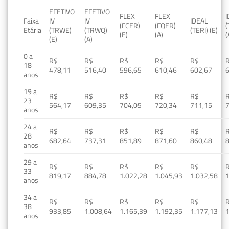
EFETIVO
EFETIVO
FLEX
FLEX
Faixa
IV
IV
IDEAL
(FCER)
(FQER)
(
Etária
(TRWE)
(TRWQ)
(TERI) (E)
(E)
(A)
(
(E)
(A)
0 a
R$
R$
R$
R$
R$
18
478,11
516,40
596,65
610,46
602,67
anos
19 a
R$
R$
R$
R$
R$
23
564,17
609,35
704,05
720,34
711,15
anos
24 a
R$
R$
R$
R$
R$
28
682,64
737,31
851,89
871,60
860,48
anos
29 a
R$
R$
R$
R$
R$
33
819,17
884,78
1.022,28
1.045,93
1.032,58
1
anos
34 a
R$
R$
R$
R$
R$
38
933,85
1.008,64
1.165,39
1.192,35
1.177,13
1
anos