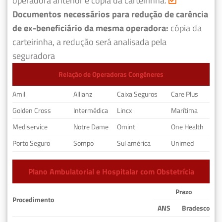
operadora anterior e cópia da carteirinha.
Documentos necessários para redução de carência
de ex-beneficiário da mesma operadora:
cópia da
carteirinha, a redução será analisada pela
seguradora
Relação de Operadoras Congêneres
Amil
Allianz
Caixa Seguros
Care Plus
Golden Cross
Intermédica
Lincx
Marítima
Mediservice
Notre Dame
Omint
One Health
Porto Seguro
Sompo
Sul américa
Unimed
Plano Ambulatorial e Hospitalar com Obstetrícia
Prazo
Procedimento
ANS
Bradesco