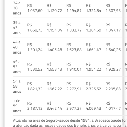
34 a
R$
R$
R$
R$
R$
38
1.037,60
1.120,72
1.294,87
1.324,84
1.307,93
1
anos
39 a
R$
R$
R$
R$
R$
43
1.068,73
1.154,34
1.333,72
1.364,59
1.347,17
1
anos
44 a
R$
R$
R$
R$
R$
48
1.301,24
1.405,48
1.623,88
1.661,47
1.640,26
1
anos
49 a
R$
R$
R$
R$
R$
53
1.530,52
1.653,13
1.910,01
1.954,22
1.929,27
1
anos
54 a
R$
R$
R$
R$
R$
58
1.821,32
1.967,22
2.272,91
2.325,52
2.295,83
2
anos
+ de
R$
R$
R$
R$
R$
59
3.187,13
3.442,44
3.977,37
4.069,43
4.017,47
4
anos
Atuando na área de Seguro-saúde desde 1984, a Bradesco Saúde torn
à atenção dada às necessidades dos Beneficiários e à parceria com a 