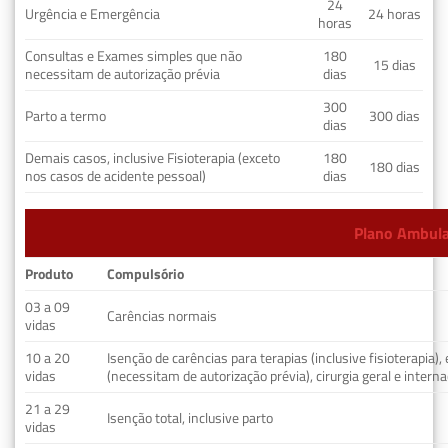
24
Urgência e Emergência
24 horas
horas
Consultas e Exames simples que não
180
15 dias
necessitam de autorização prévia
dias
300
Parto a termo
300 dias
dias
Demais casos, inclusive Fisioterapia (exceto
180
180 dias
nos casos de acidente pessoal)
dias
Plano Ambulat
Produto
Compulsório
03 a 09
Carências normais
vidas
10 a 20
Isenção de carências para terapias (inclusive fisioterapia)
vidas
(necessitam de autorização prévia), cirurgia geral e interna
21 a 29
Isenção total, inclusive parto
vidas