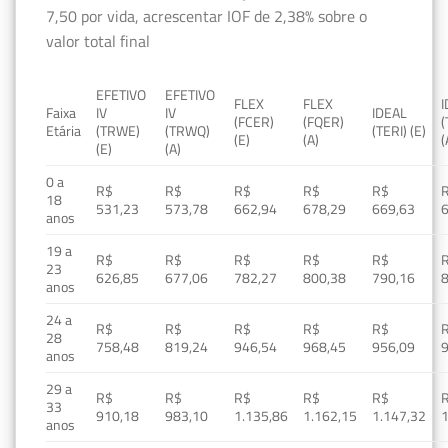
7,50 por vida, acrescentar IOF de 2,38% sobre o
valor total final
EFETIVO
EFETIVO
FLEX
FLEX
Faixa
IV
IV
IDEAL
(FCER)
(FQER)
(
Etária
(TRWE)
(TRWQ)
(TERI) (E)
(E)
(A)
(
(E)
(A)
0 a
R$
R$
R$
R$
R$
18
531,23
573,78
662,94
678,29
669,63
anos
19 a
R$
R$
R$
R$
R$
23
626,85
677,06
782,27
800,38
790,16
anos
24 a
R$
R$
R$
R$
R$
28
758,48
819,24
946,54
968,45
956,09
anos
29 a
R$
R$
R$
R$
R$
33
910,18
983,10
1.135,86
1.162,15
1.147,32
1
anos