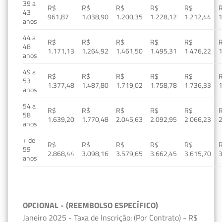
39 a
R$
R$
R$
R$
R$
43
961,87
1.038,90
1.200,35
1.228,12
1.212,44
1
anos
44 a
R$
R$
R$
R$
R$
48
1.171,13
1.264,92
1.461,50
1.495,31
1.476,22
1
anos
49 a
R$
R$
R$
R$
R$
53
1.377,48
1.487,80
1.719,02
1.758,78
1.736,33
1
anos
54 a
R$
R$
R$
R$
R$
58
1.639,20
1.770,48
2.045,63
2.092,95
2.066,23
2
anos
+ de
R$
R$
R$
R$
R$
59
2.868,44
3.098,16
3.579,65
3.662,45
3.615,70
3
anos
OPCIONAL - (REEMBOLSO ESPECÍFICO)
Janeiro 2025 - Taxa de Inscrição: (Por Contrato) - R$