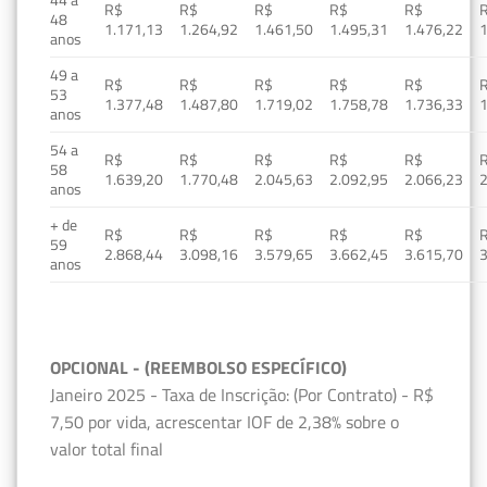
R$
R$
R$
R$
R$
48
1.171,13
1.264,92
1.461,50
1.495,31
1.476,22
1
anos
49 a
R$
R$
R$
R$
R$
53
1.377,48
1.487,80
1.719,02
1.758,78
1.736,33
1
anos
54 a
R$
R$
R$
R$
R$
58
1.639,20
1.770,48
2.045,63
2.092,95
2.066,23
2
anos
+ de
R$
R$
R$
R$
R$
59
2.868,44
3.098,16
3.579,65
3.662,45
3.615,70
3
anos
OPCIONAL - (REEMBOLSO ESPECÍFICO)
Janeiro 2025 - Taxa de Inscrição: (Por Contrato) - R$
7,50 por vida, acrescentar IOF de 2,38% sobre o
valor total final