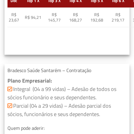
Doc
Top 1 X
Top 3 X
Top 4 X
Top 5 X
Top 6 X
R$
R$
R$
R$
R$
R$ 94,21
23,67
145,77
168,27
192,68
219,17
Bradesco Saúde Santarém – Contratação
Plano Empresarial:
Integral (04 a 99 vidas) – Adesão de todos os
sócios funcionário e seus dependentes.
Parcial (04 a 29 vidas) – Adesão parcial dos
sócios, funcionários e seus dependentes.
Quem pode aderir: