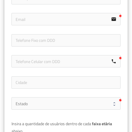
email
icon-ph
call
Insira a quantidade de usuários dentro de cada 
faixa etária 
abaixo.