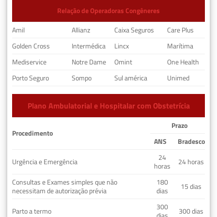
Relação de Operadoras Congêneres
Amil
Allianz
Caixa Seguros
Care Plus
Golden Cross
Intermédica
Lincx
Marítima
Mediservice
Notre Dame
Omint
One Health
Porto Seguro
Sompo
Sul américa
Unimed
Plano Ambulatorial e Hospitalar com Obstetrícia
Prazo
Procedimento
ANS
Bradesco
24
Urgência e Emergência
24 horas
horas
Consultas e Exames simples que não
180
15 dias
necessitam de autorização prévia
dias
300
Parto a termo
300 dias
dias