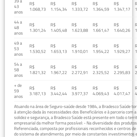
39 a
R$
R$
R$
R$
R$
43
1.068,73
1.154,34
1.333,72
1.364,59
1.347,17
1
anos
44 a
R$
R$
R$
R$
R$
48
1.301,24
1.405,48
1.623,88
1.661,47
1.640,26
1
anos
49 a
R$
R$
R$
R$
R$
53
1.530,52
1.653,13
1.910,01
1.954,22
1.929,27
1
anos
54 a
R$
R$
R$
R$
R$
58
1.821,32
1.967,22
2.272,91
2.325,52
2.295,83
2
anos
+ de
R$
R$
R$
R$
R$
59
3.187,13
3.442,44
3.977,37
4.069,43
4.017,47
4
anos
Atuando na área de Seguro-saúde desde 1984, a Bradesco Saúde torn
à atenção dada às necessidades dos Beneficiários e à parceria com a 
solidez e segurança, a Bradesco Saúde está presente em todo o terri
empresarial da melhor forma possível: - Na diversidade dos produto
Referenciada, composta por profissionais reconhecidos e centros de
do sistema de atendimento, por meio de constantes investimentos e