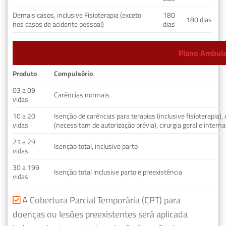
Demais casos, inclusive Fisioterapia (exceto
180
180 dias
nos casos de acidente pessoal)
dias
Plano Ambulat
Produto
Compulsório
03 a 09
Carências normais
vidas
10 a 20
Isenção de carências para terapias (inclusive fisioterapia)
vidas
(necessitam de autorização prévia), cirurgia geral e interna
21 a 29
Isenção total, inclusive parto
vidas
30 a 199
Isenção total inclusive parto e preexistência
vidas
A Cobertura Parcial Temporária (CPT) para
doenças ou lesões preexistentes será aplicada