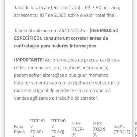
Taxa de Inscrição: (Por Contrato) - R$ 7,50 por vida,
acrescentar IOF de 2,38% sobre o valor total final.
Tabela atualizada em 24/02/2025 -
(REEMBOLSO
ESPECÍFICO), consulte um corretor antes da
contratação para maiores informações.
IMPORTANTE!
As informações de preços, carências,
redes, reembolsos, etc, contidas nesta tabela,
podem sofrer alterações a qualquer momento.
Esta ferramenta não tem o objetivo de substituir o
material original de vendas e sim como apoio à
vendas agilizando o trabalho do corretor.
EFETIVO
EFETIVO
FLEX
FLEX
Faixa
IV
IV
IDEAL
(FCER)
(FQER)
(
Etária
(TRWE)
(TRWQ)
(TERI) (E)
(E)
(A)
(