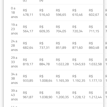
(E)
(A)
0 a
R$
R$
R$
R$
R$
18
478,11
516,40
596,65
610,46
602,67
anos
19 a
R$
R$
R$
R$
R$
23
564,17
609,35
704,05
720,34
711,15
anos
24 a
R$
R$
R$
R$
R$
28
682,64
737,31
851,89
871,60
860,48
anos
29 a
R$
R$
R$
R$
R$
33
819,17
884,78
1.022,28
1.045,93
1.032,58
1
anos
34 a
R$
R$
R$
R$
R$
38
933,85
1.008,64
1.165,39
1.192,35
1.177,13
1
anos
39 a
R$
R$
R$
R$
R$
43
961,87
1.038,90
1.200,35
1.228,12
1.212,44
1
anos
44 a