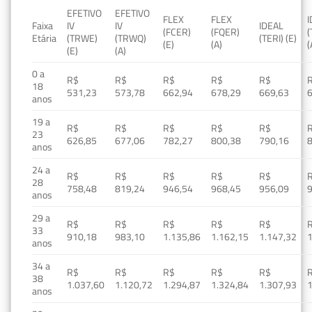
EFETIVO
EFETIVO
FLEX
FLEX
Faixa
IV
IV
IDEAL
(FCER)
(FQER)
(
Etária
(TRWE)
(TRWQ)
(TERI) (E)
(E)
(A)
(
(E)
(A)
0 a
R$
R$
R$
R$
R$
18
531,23
573,78
662,94
678,29
669,63
anos
19 a
R$
R$
R$
R$
R$
23
626,85
677,06
782,27
800,38
790,16
anos
24 a
R$
R$
R$
R$
R$
28
758,48
819,24
946,54
968,45
956,09
anos
29 a
R$
R$
R$
R$
R$
33
910,18
983,10
1.135,86
1.162,15
1.147,32
1
anos
34 a
R$
R$
R$
R$
R$
38
1.037,60
1.120,72
1.294,87
1.324,84
1.307,93
1
anos