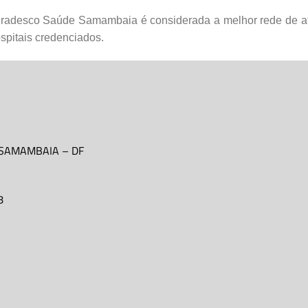
Bradesco Saúde Samambaia é considerada a melhor rede de ate
spitais credenciados.
SAMAMBAIA
–
DF
8