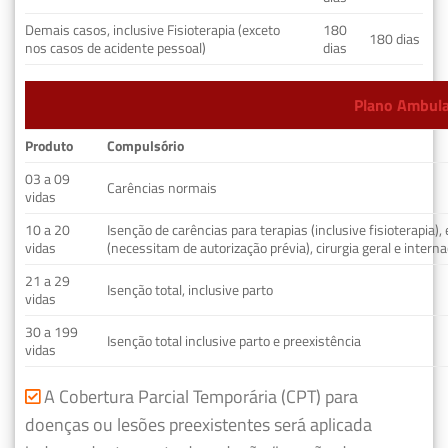
Demais casos, inclusive Fisioterapia (exceto
180
180 dias
nos casos de acidente pessoal)
dias
Plano Ambulat
Produto
Compulsório
03 a 09
Carências normais
vidas
10 a 20
Isenção de carências para terapias (inclusive fisioterapia)
vidas
(necessitam de autorização prévia), cirurgia geral e interna
21 a 29
Isenção total, inclusive parto
vidas
30 a 199
Isenção total inclusive parto e preexistência
vidas
A Cobertura Parcial Temporária (CPT) para
doenças ou lesões preexistentes será aplicada