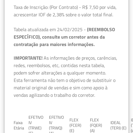
Taxa de Inscrição: (Por Contrato) - R$ 7,50 por vida,
acrescentar IOF de 2,38% sobre o valor total final.
Tabela atualizada em 24/02/2025 -
(REEMBOLSO
ESPECÍFICO), consulte um corretor antes da
contratação para maiores informações.
IMPORTANTE!
As informações de preços, carências,
redes, reembolsos, etc, contidas nesta tabela,
podem sofrer alterações a qualquer momento.
Esta ferramenta não tem o objetivo de substituir o
material original de vendas e sim como apoio à
vendas agilizando o trabalho do corretor.
EFETIVO
EFETIVO
FLEX
FLEX
Faixa
IV
IV
IDEAL
(FCER)
(FQER)
(
Etária
(TRWE)
(TRWQ)
(TERI) (E)
(E)
(A)
(