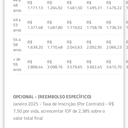
R$
R$
R$
R$
R$
48
1.171,13
1.264,92
1.461,50
1.495,31
1.476,22
1
anos
49 a
R$
R$
R$
R$
R$
53
1.377,48
1.487,80
1.719,02
1.758,78
1.736,33
1
anos
54 a
R$
R$
R$
R$
R$
58
1.639,20
1.770,48
2.045,63
2.092,95
2.066,23
2
anos
+ de
R$
R$
R$
R$
R$
59
2.868,44
3.098,16
3.579,65
3.662,45
3.615,70
3
anos
OPCIONAL - (REEMBOLSO ESPECÍFICO)
Janeiro 2025 - Taxa de Inscrição: (Por Contrato) - R$
7,50 por vida, acrescentar IOF de 2,38% sobre o
valor total final