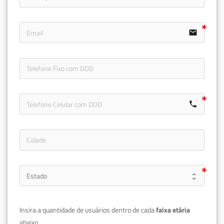
email
icon-ph
call
Insira a quantidade de usuários dentro de cada 
faixa etária 
abaixo.