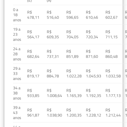
(E)
(A)
0 a
R$
R$
R$
R$
R$
18
478,11
516,40
596,65
610,46
602,67
anos
19 a
R$
R$
R$
R$
R$
23
564,17
609,35
704,05
720,34
711,15
anos
24 a
R$
R$
R$
R$
R$
28
682,64
737,31
851,89
871,60
860,48
anos
29 a
R$
R$
R$
R$
R$
33
819,17
884,78
1.022,28
1.045,93
1.032,58
1
anos
34 a
R$
R$
R$
R$
R$
38
933,85
1.008,64
1.165,39
1.192,35
1.177,13
1
anos
39 a
R$
R$
R$
R$
R$
43
961,87
1.038,90
1.200,35
1.228,12
1.212,44
1
anos
44 a