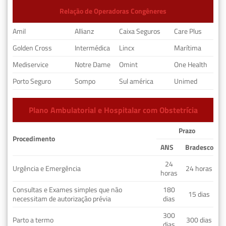
Relação de Operadoras Congêneres
Amil
Allianz
Caixa Seguros
Care Plus
Golden Cross
Intermédica
Lincx
Marítima
Mediservice
Notre Dame
Omint
One Health
Porto Seguro
Sompo
Sul américa
Unimed
Plano Ambulatorial e Hospitalar com Obstetrícia
Prazo
Procedimento
ANS
Bradesco
24
Urgência e Emergência
24 horas
horas
Consultas e Exames simples que não
180
15 dias
necessitam de autorização prévia
dias
300
Parto a termo
300 dias
dias