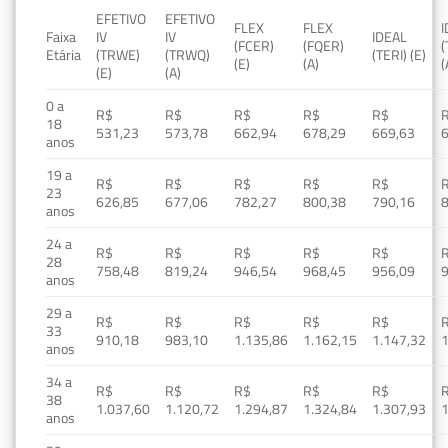
EFETIVO
EFETIVO
FLEX
FLEX
Faixa
IV
IV
IDEAL
(FCER)
(FQER)
(
Etária
(TRWE)
(TRWQ)
(TERI) (E)
(E)
(A)
(
(E)
(A)
0 a
R$
R$
R$
R$
R$
18
531,23
573,78
662,94
678,29
669,63
anos
19 a
R$
R$
R$
R$
R$
23
626,85
677,06
782,27
800,38
790,16
anos
24 a
R$
R$
R$
R$
R$
28
758,48
819,24
946,54
968,45
956,09
anos
29 a
R$
R$
R$
R$
R$
33
910,18
983,10
1.135,86
1.162,15
1.147,32
1
anos
34 a
R$
R$
R$
R$
R$
38
1.037,60
1.120,72
1.294,87
1.324,84
1.307,93
1
anos