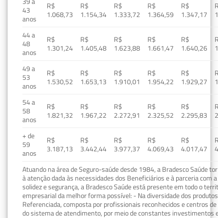
39 a
R$
R$
R$
R$
R$
43
1.068,73
1.154,34
1.333,72
1.364,59
1.347,17
1
anos
44 a
R$
R$
R$
R$
R$
48
1.301,24
1.405,48
1.623,88
1.661,47
1.640,26
1
anos
49 a
R$
R$
R$
R$
R$
53
1.530,52
1.653,13
1.910,01
1.954,22
1.929,27
1
anos
54 a
R$
R$
R$
R$
R$
58
1.821,32
1.967,22
2.272,91
2.325,52
2.295,83
2
anos
+ de
R$
R$
R$
R$
R$
59
3.187,13
3.442,44
3.977,37
4.069,43
4.017,47
4
anos
Atuando na área de Seguro-saúde desde 1984, a Bradesco Saúde torn
à atenção dada às necessidades dos Beneficiários e à parceria com a 
solidez e segurança, a Bradesco Saúde está presente em todo o terri
empresarial da melhor forma possível: - Na diversidade dos produto
Referenciada, composta por profissionais reconhecidos e centros de
do sistema de atendimento, por meio de constantes investimentos e