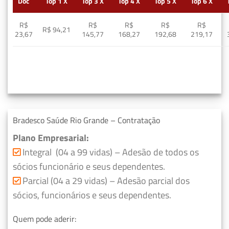
Doc
Top 1 X
Top 3 X
Top 4 X
Top 5 X
Top 6 X
R$
R$
R$
R$
R$
R$ 94,21
23,67
145,77
168,27
192,68
219,17
Bradesco Saúde Rio Grande – Contratação
Plano Empresarial:
Integral (04 a 99 vidas) – Adesão de todos os
sócios funcionário e seus dependentes.
Parcial (04 a 29 vidas) – Adesão parcial dos
sócios, funcionários e seus dependentes.
Quem pode aderir: