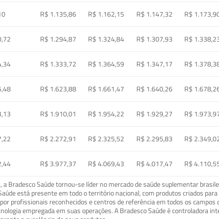
10
R$ 1.135,86
R$ 1.162,15
R$ 1.147,32
R$ 1.173,9
0,72
R$ 1.294,87
R$ 1.324,84
R$ 1.307,93
R$ 1.338,2
4,34
R$ 1.333,72
R$ 1.364,59
R$ 1.347,17
R$ 1.378,3
5,48
R$ 1.623,88
R$ 1.661,47
R$ 1.640,26
R$ 1.678,2
3,13
R$ 1.910,01
R$ 1.954,22
R$ 1.929,27
R$ 1.973,9
7,22
R$ 2.272,91
R$ 2.325,52
R$ 2.295,83
R$ 2.349,0
2,44
R$ 3.977,37
R$ 4.069,43
R$ 4.017,47
R$ 4.110,5
a Bradesco Saúde tornou-se líder no mercado de saúde suplementar brasileir
o Saúde está presente em todo o território nacional, com produtos criados pa
or profissionais reconhecidos e centros de referência em todos os campos 
ecnologia empregada em suas operações. A Bradesco Saúde é controladora in