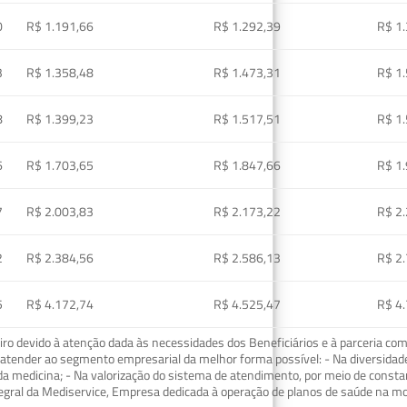
0
R$ 1.191,66
R$ 1.292,39
R$ 1
3
R$ 1.358,48
R$ 1.473,31
R$ 1
8
R$ 1.399,23
R$ 1.517,51
R$ 1
6
R$ 1.703,65
R$ 1.847,66
R$ 1
7
R$ 2.003,83
R$ 2.173,22
R$ 2
2
R$ 2.384,56
R$ 2.586,13
R$ 2
5
R$ 4.172,74
R$ 4.525,47
R$ 4
o devido à atenção dada às necessidades dos Beneficiários e à parceria com
ra atender ao segmento empresarial da melhor forma possível: - Na diversidad
da medicina; - Na valorização do sistema de atendimento, por meio de const
tegral da Mediservice, Empresa dedicada à operação de planos de saúde na 