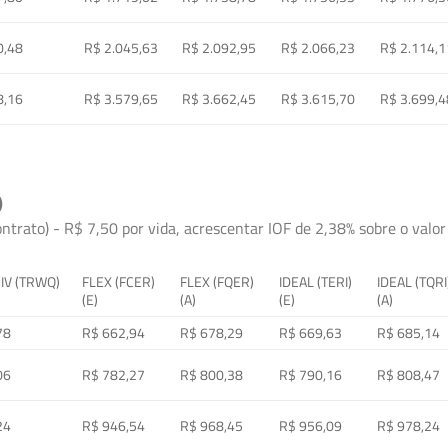
0,48
R$ 2.045,63
R$ 2.092,95
R$ 2.066,23
R$ 2.114,1
8,16
R$ 3.579,65
R$ 3.662,45
R$ 3.615,70
R$ 3.699,4
)
ontrato) - R$ 7,50 por vida, acrescentar IOF de 2,38% sobre o valor 
 IV (TRWQ)
FLEX (FCER)
FLEX (FQER)
IDEAL (TERI)
IDEAL (TQRI
(E)
(A)
(E)
(A)
78
R$ 662,94
R$ 678,29
R$ 669,63
R$ 685,14
06
R$ 782,27
R$ 800,38
R$ 790,16
R$ 808,47
24
R$ 946,54
R$ 968,45
R$ 956,09
R$ 978,24