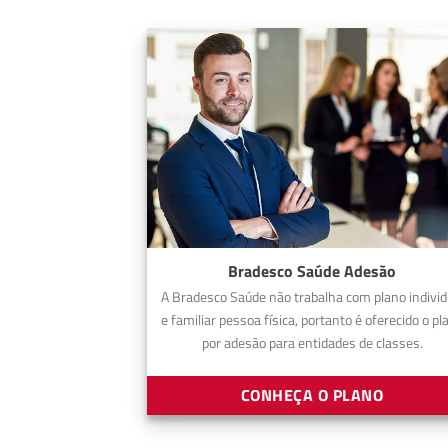
Bradesco Saúde Adesão
A Bradesco Saúde não trabalha com plano individ
e familiar pessoa física, portanto é oferecido o pl
por adesão para entidades de classes.
CONHEÇA O PLANO