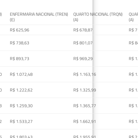
I)
ENFERMARIA NACIONAL (TREN)
QUARTO NACIONAL (TRQN)
QUAR
(E)
(A)
(A)
R$ 625,96
R$ 678,87
R$ 7
R$ 738,63
R$ 801,07
R$ 8
R$ 893,73
R$ 969,29
R$ 1
0
R$ 1.072,48
R$ 1.163,16
R$ 1
0
R$ 1.222,62
R$ 1.325,99
R$ 1
3
R$ 1.259,30
R$ 1.365,77
R$ 1
2
R$ 1.533,27
R$ 1.662,91
R$ 1
6
R$ 1.803,43
R$ 1.955,91
R$ 2