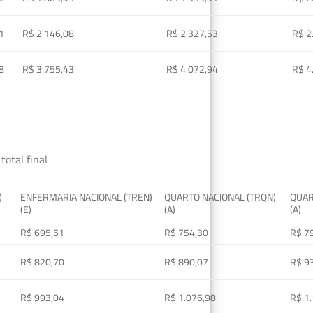
1
R$ 2.146,08
R$ 2.327,53
R$ 2
8
R$ 3.755,43
R$ 4.072,94
R$ 4
total final
)
ENFERMARIA NACIONAL (TREN)
QUARTO NACIONAL (TRQN)
QUAR
(E)
(A)
(A)
R$ 695,51
R$ 754,30
R$ 7
R$ 820,70
R$ 890,07
R$ 9
R$ 993,04
R$ 1.076,98
R$ 1