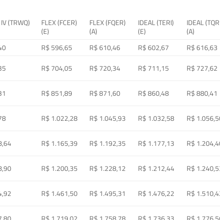
 IV (TRWQ)
FLEX (FCER)
FLEX (FQER)
IDEAL (TERI)
IDEAL (TQR
(E)
(A)
(E)
(A)
40
R$ 596,65
R$ 610,46
R$ 602,67
R$ 616,63
35
R$ 704,05
R$ 720,34
R$ 711,15
R$ 727,62
31
R$ 851,89
R$ 871,60
R$ 860,48
R$ 880,41
78
R$ 1.022,28
R$ 1.045,93
R$ 1.032,58
R$ 1.056,5
8,64
R$ 1.165,39
R$ 1.192,35
R$ 1.177,13
R$ 1.204,4
8,90
R$ 1.200,35
R$ 1.228,12
R$ 1.212,44
R$ 1.240,5
4,92
R$ 1.461,50
R$ 1.495,31
R$ 1.476,22
R$ 1.510,4
7,80
R$ 1.719,02
R$ 1.758,78
R$ 1.736,33
R$ 1.776,5