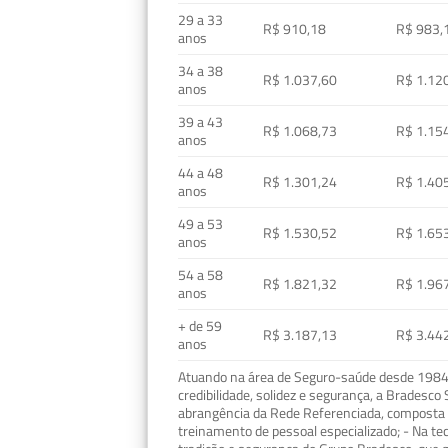
29 a 33
R$ 910,18
R$ 983,
anos
34 a 38
R$ 1.037,60
R$ 1.12
anos
39 a 43
R$ 1.068,73
R$ 1.15
anos
44 a 48
R$ 1.301,24
R$ 1.40
anos
49 a 53
R$ 1.530,52
R$ 1.65
anos
54 a 58
R$ 1.821,32
R$ 1.96
anos
+ de 59
R$ 3.187,13
R$ 3.44
anos
Atuando na área de Seguro-saúde desde 1984, 
credibilidade, solidez e segurança, a Bradesc
abrangência da Rede Referenciada, composta p
treinamento de pessoal especializado; - Na t