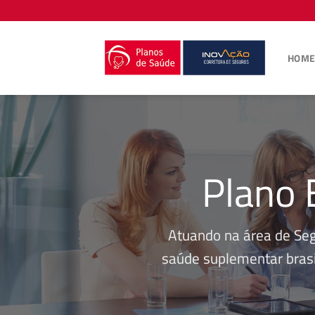
Skip
to
content
HOM
Plano 
Atuando na área de Se
saúde suplementar brasi