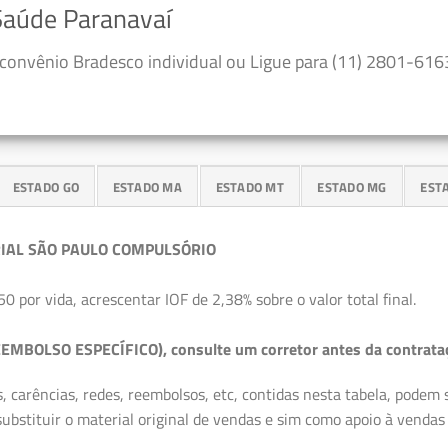
Saúde Paranavaí
convênio Bradesco individual ou Ligue para (11) 2801-6163
ESTADO GO
ESTADO MA
ESTADO MT
ESTADO MG
EST
IAL SÃO PAULO COMPULSÓRIO
50 por vida, acrescentar IOF de 2,38% sobre o valor total final.
EMBOLSO ESPECÍFICO), consulte um corretor antes da contrata
, carências, redes, reembolsos, etc, contidas nesta tabela, podem
ubstituir o material original de vendas e sim como apoio à vendas a