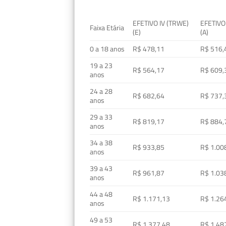
EFETIVO IV (TRWE)
EFETIVO
Faixa Etária
(E)
(A)
0 a 18 anos
R$ 478,11
R$ 516,
19 a 23
R$ 564,17
R$ 609,
anos
24 a 28
R$ 682,64
R$ 737,
anos
29 a 33
R$ 819,17
R$ 884,
anos
34 a 38
R$ 933,85
R$ 1.00
anos
39 a 43
R$ 961,87
R$ 1.03
anos
44 a 48
R$ 1.171,13
R$ 1.26
anos
49 a 53
R$ 1.377,48
R$ 1.48