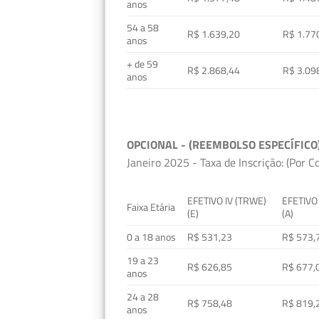
anos
54 a 58
R$ 1.639,20
R$ 1.77
anos
+ de 59
R$ 2.868,44
R$ 3.09
anos
OPCIONAL - (REEMBOLSO ESPECÍFICO
Janeiro 2025 - Taxa de Inscrição: (Por C
EFETIVO IV (TRWE)
EFETIVO
Faixa Etária
(E)
(A)
0 a 18 anos
R$ 531,23
R$ 573,
19 a 23
R$ 626,85
R$ 677,
anos
24 a 28
R$ 758,48
R$ 819,
anos