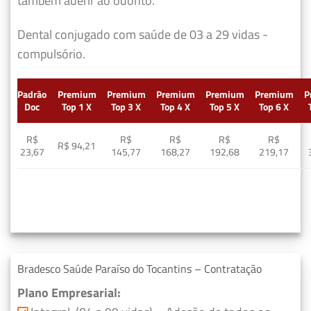
também aderir ao odonto.
Dental conjugado com saúde de 03 a 29 vidas -
compulsório.
Padrão
Premium
Premium
Premium
Premium
Premium
P
Doc
Top 1 X
Top 3 X
Top 4 X
Top 5 X
Top 6 X
R$
R$
R$
R$
R$
R$ 94,21
23,67
145,77
168,27
192,68
219,17
Bradesco Saúde Paraíso do Tocantins – Contratação
Plano Empresarial: