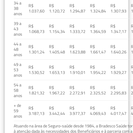
34 a
R$
R$
R$
R$
R$
38
1.037,60
1.120,72
1.294,87
1.324,84
1.307,93
1
anos
39 a
R$
R$
R$
R$
R$
43
1.068,73
1.154,34
1.333,72
1.364,59
1.347,17
1
anos
44 a
R$
R$
R$
R$
R$
48
1.301,24
1.405,48
1.623,88
1.661,47
1.640,26
1
anos
49 a
R$
R$
R$
R$
R$
53
1.530,52
1.653,13
1.910,01
1.954,22
1.929,27
1
anos
54 a
R$
R$
R$
R$
R$
58
1.821,32
1.967,22
2.272,91
2.325,52
2.295,83
2
anos
+ de
R$
R$
R$
R$
R$
59
3.187,13
3.442,44
3.977,37
4.069,43
4.017,47
4
anos
Atuando na área de Seguro-saúde desde 1984, a Bradesco Saúde torn
à atenção dada às necessidades dos Beneficiários e à parceria com a 