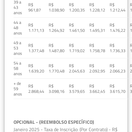
39 a
R$
R$
R$
R$
R$
43
961,87
1.038,90
1.200,35
1.228,12
1.212,44
1
anos
44 a
R$
R$
R$
R$
R$
48
1.171,13
1.264,92
1.461,50
1.495,31
1.476,22
1
anos
49 a
R$
R$
R$
R$
R$
53
1.377,48
1.487,80
1.719,02
1.758,78
1.736,33
1
anos
54 a
R$
R$
R$
R$
R$
58
1.639,20
1.770,48
2.045,63
2.092,95
2.066,23
2
anos
+ de
R$
R$
R$
R$
R$
59
2.868,44
3.098,16
3.579,65
3.662,45
3.615,70
3
anos
OPCIONAL - (REEMBOLSO ESPECÍFICO)
Janeiro 2025 - Taxa de Inscrição: (Por Contrato) - R$