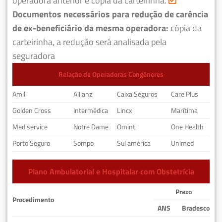
operadora anterior e cópia da carteirinha.
Documentos necessários para redução de carência
de ex-beneficiário da mesma operadora:
cópia da
carteirinha, a redução será analisada pela
seguradora
Relação de Operadoras Congêneres
Amil
Allianz
Caixa Seguros
Care Plus
Golden Cross
Intermédica
Lincx
Marítima
Mediservice
Notre Dame
Omint
One Health
Porto Seguro
Sompo
Sul américa
Unimed
Plano Ambulatorial e Hospitalar com Obstetrícia
Prazo
Procedimento
ANS
Bradesco