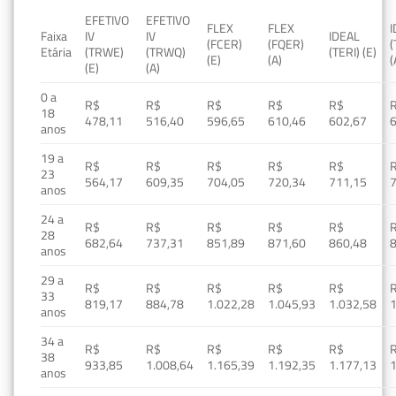
EFETIVO
EFETIVO
FLEX
FLEX
Faixa
IV
IV
IDEAL
(FCER)
(FQER)
(
Etária
(TRWE)
(TRWQ)
(TERI) (E)
(E)
(A)
(
(E)
(A)
0 a
R$
R$
R$
R$
R$
18
478,11
516,40
596,65
610,46
602,67
anos
19 a
R$
R$
R$
R$
R$
23
564,17
609,35
704,05
720,34
711,15
anos
24 a
R$
R$
R$
R$
R$
28
682,64
737,31
851,89
871,60
860,48
anos
29 a
R$
R$
R$
R$
R$
33
819,17
884,78
1.022,28
1.045,93
1.032,58
1
anos
34 a
R$
R$
R$
R$
R$
38
933,85
1.008,64
1.165,39
1.192,35
1.177,13
1
anos