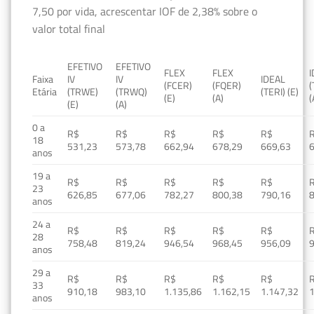
7,50 por vida, acrescentar IOF de 2,38% sobre o
valor total final
EFETIVO
EFETIVO
FLEX
FLEX
Faixa
IV
IV
IDEAL
(FCER)
(FQER)
(
Etária
(TRWE)
(TRWQ)
(TERI) (E)
(E)
(A)
(
(E)
(A)
0 a
R$
R$
R$
R$
R$
18
531,23
573,78
662,94
678,29
669,63
anos
19 a
R$
R$
R$
R$
R$
23
626,85
677,06
782,27
800,38
790,16
anos
24 a
R$
R$
R$
R$
R$
28
758,48
819,24
946,54
968,45
956,09
anos
29 a
R$
R$
R$
R$
R$
33
910,18
983,10
1.135,86
1.162,15
1.147,32
1
anos