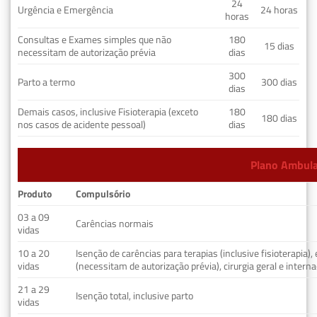
24
Urgência e Emergência
24 horas
horas
Consultas e Exames simples que não
180
15 dias
necessitam de autorização prévia
dias
300
Parto a termo
300 dias
dias
Demais casos, inclusive Fisioterapia (exceto
180
180 dias
nos casos de acidente pessoal)
dias
Plano Ambulat
Produto
Compulsório
03 a 09
Carências normais
vidas
10 a 20
Isenção de carências para terapias (inclusive fisioterapia)
vidas
(necessitam de autorização prévia), cirurgia geral e interna
21 a 29
Isenção total, inclusive parto
vidas