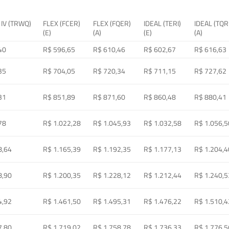
 IV (TRWQ)
FLEX (FCER)
FLEX (FQER)
IDEAL (TERI)
IDEAL (TQR
(E)
(A)
(E)
(A)
40
R$ 596,65
R$ 610,46
R$ 602,67
R$ 616,63
35
R$ 704,05
R$ 720,34
R$ 711,15
R$ 727,62
31
R$ 851,89
R$ 871,60
R$ 860,48
R$ 880,41
78
R$ 1.022,28
R$ 1.045,93
R$ 1.032,58
R$ 1.056,5
8,64
R$ 1.165,39
R$ 1.192,35
R$ 1.177,13
R$ 1.204,4
8,90
R$ 1.200,35
R$ 1.228,12
R$ 1.212,44
R$ 1.240,5
4,92
R$ 1.461,50
R$ 1.495,31
R$ 1.476,22
R$ 1.510,4
7,80
R$ 1.719,02
R$ 1.758,78
R$ 1.736,33
R$ 1.776,5