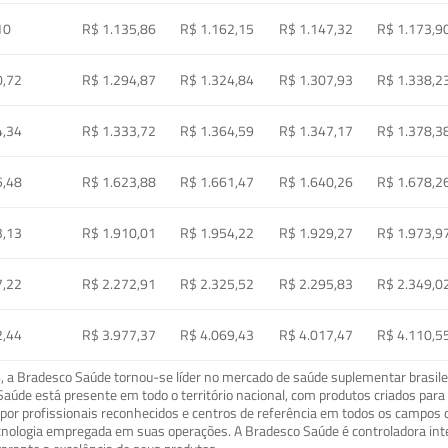
10
R$ 1.135,86
R$ 1.162,15
R$ 1.147,32
R$ 1.173,9
0,72
R$ 1.294,87
R$ 1.324,84
R$ 1.307,93
R$ 1.338,2
4,34
R$ 1.333,72
R$ 1.364,59
R$ 1.347,17
R$ 1.378,3
5,48
R$ 1.623,88
R$ 1.661,47
R$ 1.640,26
R$ 1.678,2
3,13
R$ 1.910,01
R$ 1.954,22
R$ 1.929,27
R$ 1.973,9
7,22
R$ 2.272,91
R$ 2.325,52
R$ 2.295,83
R$ 2.349,0
2,44
R$ 3.977,37
R$ 4.069,43
R$ 4.017,47
R$ 4.110,5
a Bradesco Saúde tornou-se líder no mercado de saúde suplementar brasileir
o Saúde está presente em todo o território nacional, com produtos criados pa
or profissionais reconhecidos e centros de referência em todos os campos 
ecnologia empregada em suas operações. A Bradesco Saúde é controladora in