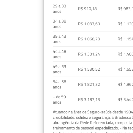
29 a 33
R$ 910,18
R$ 983,
anos
34 a 38
R$ 1.037,60
R$ 1.12
anos
39 a 43
R$ 1.068,73
R$ 1.15
anos
44 a 48
R$ 1.301,24
R$ 1.40
anos
49 a 53
R$ 1.530,52
R$ 1.65
anos
54 a 58
R$ 1.821,32
R$ 1.96
anos
+ de 59
R$ 3.187,13
R$ 3.44
anos
Atuando na área de Seguro-saúde desde 1984, 
credibilidade, solidez e segurança, a Bradesc
abrangência da Rede Referenciada, composta p
treinamento de pessoal especializado; - Na t