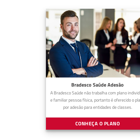
Bradesco Saúde Adesão
A Bradesco Saúde não trabalha com plano individ
e familiar pessoa física, portanto é oferecido o pl
por adesão para entidades de classes.
CONHEÇA O PLANO