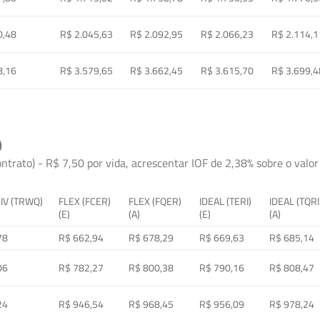
0,48
R$ 2.045,63
R$ 2.092,95
R$ 2.066,23
R$ 2.114,1
8,16
R$ 3.579,65
R$ 3.662,45
R$ 3.615,70
R$ 3.699,4
)
ontrato) - R$ 7,50 por vida, acrescentar IOF de 2,38% sobre o valor 
 IV (TRWQ)
FLEX (FCER)
FLEX (FQER)
IDEAL (TERI)
IDEAL (TQRI
(E)
(A)
(E)
(A)
78
R$ 662,94
R$ 678,29
R$ 669,63
R$ 685,14
06
R$ 782,27
R$ 800,38
R$ 790,16
R$ 808,47
24
R$ 946,54
R$ 968,45
R$ 956,09
R$ 978,24