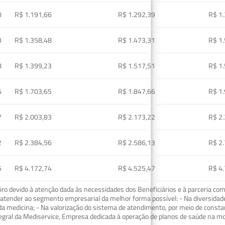
0
R$ 1.191,66
R$ 1.292,39
R$ 1
3
R$ 1.358,48
R$ 1.473,31
R$ 1
8
R$ 1.399,23
R$ 1.517,51
R$ 1
6
R$ 1.703,65
R$ 1.847,66
R$ 1
7
R$ 2.003,83
R$ 2.173,22
R$ 2
2
R$ 2.384,56
R$ 2.586,13
R$ 2
5
R$ 4.172,74
R$ 4.525,47
R$ 4
o devido à atenção dada às necessidades dos Beneficiários e à parceria com
ra atender ao segmento empresarial da melhor forma possível: - Na diversidad
da medicina; - Na valorização do sistema de atendimento, por meio de const
tegral da Mediservice, Empresa dedicada à operação de planos de saúde na 