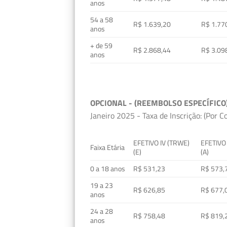
anos
54 a 58
R$ 1.639,20
R$ 1.77
anos
+ de 59
R$ 2.868,44
R$ 3.09
anos
OPCIONAL - (REEMBOLSO ESPECÍFICO
Janeiro 2025 - Taxa de Inscrição: (Por C
EFETIVO IV (TRWE)
EFETIVO
Faixa Etária
(E)
(A)
0 a 18 anos
R$ 531,23
R$ 573,
19 a 23
R$ 626,85
R$ 677,
anos
24 a 28
R$ 758,48
R$ 819,
anos