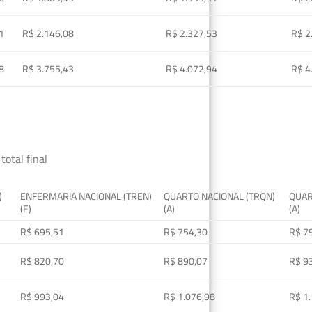
1
R$ 2.146,08
R$ 2.327,53
R$ 2
8
R$ 3.755,43
R$ 4.072,94
R$ 4
total final
)
ENFERMARIA NACIONAL (TREN)
QUARTO NACIONAL (TRQN)
QUAR
(E)
(A)
(A)
R$ 695,51
R$ 754,30
R$ 7
R$ 820,70
R$ 890,07
R$ 9
R$ 993,04
R$ 1.076,98
R$ 1