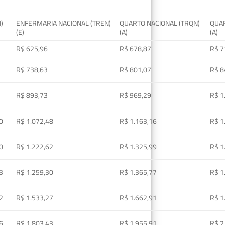
I)
ENFERMARIA NACIONAL (TREN)
QUARTO NACIONAL (TRQN)
QUAR
(E)
(A)
(A)
R$ 625,96
R$ 678,87
R$ 7
R$ 738,63
R$ 801,07
R$ 8
R$ 893,73
R$ 969,29
R$ 1
0
R$ 1.072,48
R$ 1.163,16
R$ 1
0
R$ 1.222,62
R$ 1.325,99
R$ 1
3
R$ 1.259,30
R$ 1.365,77
R$ 1
2
R$ 1.533,27
R$ 1.662,91
R$ 1
6
R$ 1.803,43
R$ 1.955,91
R$ 2