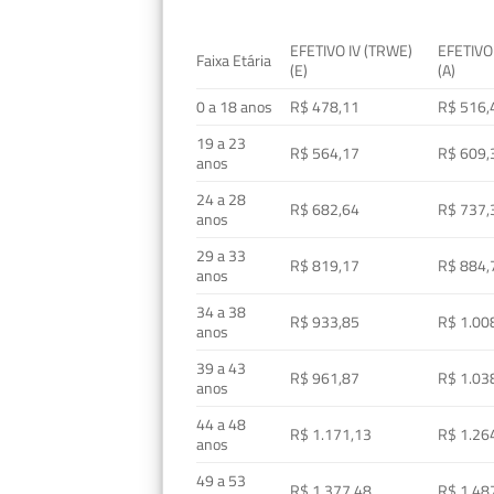
EFETIVO IV (TRWE)
EFETIVO
Faixa Etária
(E)
(A)
0 a 18 anos
R$ 478,11
R$ 516,
19 a 23
R$ 564,17
R$ 609,
anos
24 a 28
R$ 682,64
R$ 737,
anos
29 a 33
R$ 819,17
R$ 884,
anos
34 a 38
R$ 933,85
R$ 1.00
anos
39 a 43
R$ 961,87
R$ 1.03
anos
44 a 48
R$ 1.171,13
R$ 1.26
anos
49 a 53
R$ 1.377,48
R$ 1.48