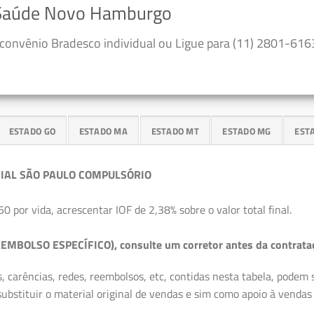
o Saúde Novo Hamburgo
convênio Bradesco individual ou Ligue para (11) 2801-6163
ESTADO GO
ESTADO MA
ESTADO MT
ESTADO MG
EST
IAL SÃO PAULO COMPULSÓRIO
50 por vida, acrescentar IOF de 2,38% sobre o valor total final.
EMBOLSO ESPECÍFICO), consulte um corretor antes da contrata
, carências, redes, reembolsos, etc, contidas nesta tabela, podem
ubstituir o material original de vendas e sim como apoio à vendas a