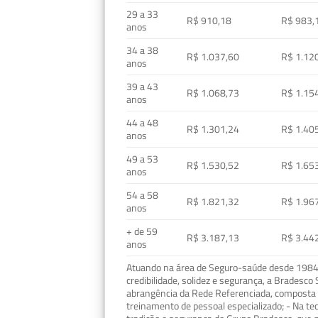
29 a 33
R$ 910,18
R$ 983,
anos
34 a 38
R$ 1.037,60
R$ 1.12
anos
39 a 43
R$ 1.068,73
R$ 1.15
anos
44 a 48
R$ 1.301,24
R$ 1.40
anos
49 a 53
R$ 1.530,52
R$ 1.65
anos
54 a 58
R$ 1.821,32
R$ 1.96
anos
+ de 59
R$ 3.187,13
R$ 3.44
anos
Atuando na área de Seguro-saúde desde 1984, 
credibilidade, solidez e segurança, a Bradesc
abrangência da Rede Referenciada, composta p
treinamento de pessoal especializado; - Na t