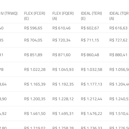
 IV (TRWQ)
FLEX (FCER)
FLEX (FQER)
IDEAL (TERI)
IDEAL (TQR
(E)
(A)
(E)
(A)
40
R$ 596,65
R$ 610,46
R$ 602,67
R$ 616,63
35
R$ 704,05
R$ 720,34
R$ 711,15
R$ 727,62
31
R$ 851,89
R$ 871,60
R$ 860,48
R$ 880,41
78
R$ 1.022,28
R$ 1.045,93
R$ 1.032,58
R$ 1.056,5
8,64
R$ 1.165,39
R$ 1.192,35
R$ 1.177,13
R$ 1.204,4
8,90
R$ 1.200,35
R$ 1.228,12
R$ 1.212,44
R$ 1.240,5
4,92
R$ 1.461,50
R$ 1.495,31
R$ 1.476,22
R$ 1.510,4
7,80
R$ 1.719,02
R$ 1.758,78
R$ 1.736,33
R$ 1.776,5