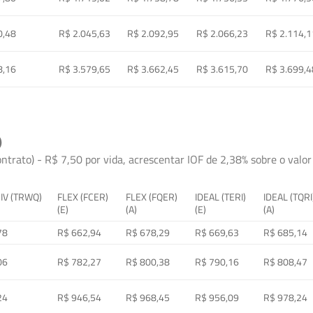
0,48
R$ 2.045,63
R$ 2.092,95
R$ 2.066,23
R$ 2.114,1
8,16
R$ 3.579,65
R$ 3.662,45
R$ 3.615,70
R$ 3.699,4
)
ontrato) - R$ 7,50 por vida, acrescentar IOF de 2,38% sobre o valor 
 IV (TRWQ)
FLEX (FCER)
FLEX (FQER)
IDEAL (TERI)
IDEAL (TQRI
(E)
(A)
(E)
(A)
78
R$ 662,94
R$ 678,29
R$ 669,63
R$ 685,14
06
R$ 782,27
R$ 800,38
R$ 790,16
R$ 808,47
24
R$ 946,54
R$ 968,45
R$ 956,09
R$ 978,24