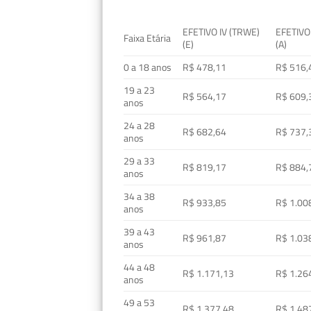
EFETIVO IV (TRWE)
EFETIVO
Faixa Etária
(E)
(A)
0 a 18 anos
R$ 478,11
R$ 516,
19 a 23
R$ 564,17
R$ 609,
anos
24 a 28
R$ 682,64
R$ 737,
anos
29 a 33
R$ 819,17
R$ 884,
anos
34 a 38
R$ 933,85
R$ 1.00
anos
39 a 43
R$ 961,87
R$ 1.03
anos
44 a 48
R$ 1.171,13
R$ 1.26
anos
49 a 53
R$ 1.377,48
R$ 1.48