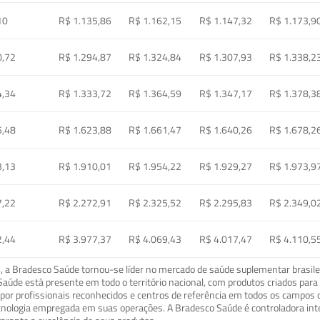
10
R$ 1.135,86
R$ 1.162,15
R$ 1.147,32
R$ 1.173,9
0,72
R$ 1.294,87
R$ 1.324,84
R$ 1.307,93
R$ 1.338,2
4,34
R$ 1.333,72
R$ 1.364,59
R$ 1.347,17
R$ 1.378,3
5,48
R$ 1.623,88
R$ 1.661,47
R$ 1.640,26
R$ 1.678,2
3,13
R$ 1.910,01
R$ 1.954,22
R$ 1.929,27
R$ 1.973,9
7,22
R$ 2.272,91
R$ 2.325,52
R$ 2.295,83
R$ 2.349,0
2,44
R$ 3.977,37
R$ 4.069,43
R$ 4.017,47
R$ 4.110,5
a Bradesco Saúde tornou-se líder no mercado de saúde suplementar brasileir
o Saúde está presente em todo o território nacional, com produtos criados pa
or profissionais reconhecidos e centros de referência em todos os campos 
ecnologia empregada em suas operações. A Bradesco Saúde é controladora in