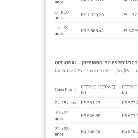
anos
54 a 58
R$ 1.639,20
R$ 1.77
anos
+ de 59
R$ 2.868,44
R$ 3.09
anos
OPCIONAL - (REEMBOLSO ESPECÍFICO
Janeiro 2025 - Taxa de Inscrição: (Por C
EFETIVO IV (TRWE)
EFETIVO
Faixa Etária
(E)
(A)
0 a 18 anos
R$ 531,23
R$ 573,
19 a 23
R$ 626,85
R$ 677,
anos
24 a 28
R$ 758,48
R$ 819,
anos