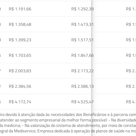
0
R$ 1.191,66
R$ 1.292,39
R$ 1
3
R$ 1.358,48
R$ 1.473,31
R$ 1
8
R$ 1.399,23
R$ 1.517,51
R$ 1
6
R$ 1.703,65
R$ 1.847,66
R$ 1
7
R$ 2.003,83
R$ 2.173,22
R$ 2
2
R$ 2.384,56
R$ 2.586,13
R$ 2
5
R$ 4.172,74
R$ 4.525,47
R$ 4
o devido à atenção dada às necessidades dos Beneficiários e à parceria com
ra atender ao segmento empresarial da melhor forma possível: - Na diversidad
da medicina; - Na valorização do sistema de atendimento, por meio de const
tegral da Mediservice, Empresa dedicada à operação de planos de saúde na 