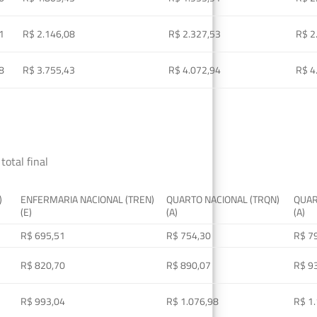
1
R$ 2.146,08
R$ 2.327,53
R$ 2
8
R$ 3.755,43
R$ 4.072,94
R$ 4
total final
)
ENFERMARIA NACIONAL (TREN)
QUARTO NACIONAL (TRQN)
QUAR
(E)
(A)
(A)
R$ 695,51
R$ 754,30
R$ 7
R$ 820,70
R$ 890,07
R$ 9
R$ 993,04
R$ 1.076,98
R$ 1