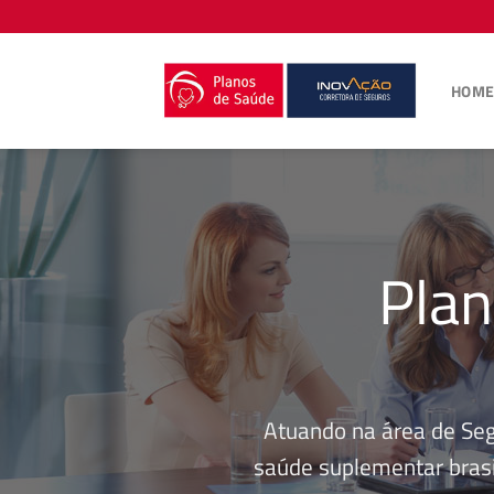
Skip
to
content
HOM
Pla
Atuando na área de Se
saúde suplementar brasi