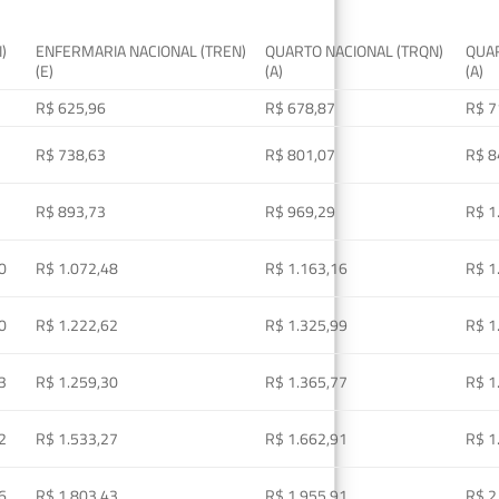
I)
ENFERMARIA NACIONAL (TREN)
QUARTO NACIONAL (TRQN)
QUAR
(E)
(A)
(A)
R$ 625,96
R$ 678,87
R$ 7
R$ 738,63
R$ 801,07
R$ 8
R$ 893,73
R$ 969,29
R$ 1
0
R$ 1.072,48
R$ 1.163,16
R$ 1
0
R$ 1.222,62
R$ 1.325,99
R$ 1
3
R$ 1.259,30
R$ 1.365,77
R$ 1
2
R$ 1.533,27
R$ 1.662,91
R$ 1
6
R$ 1.803,43
R$ 1.955,91
R$ 2