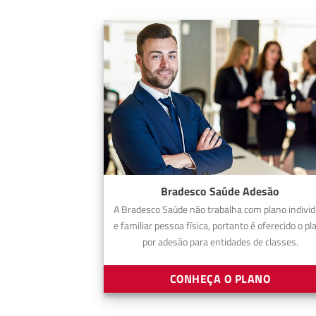
Bradesco Saúde Adesão
A Bradesco Saúde não trabalha com plano individ
e familiar pessoa física, portanto é oferecido o pl
por adesão para entidades de classes.
CONHEÇA O PLANO