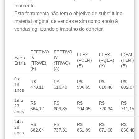
momento.
Esta ferramenta não tem o objetivo de substituir o
material original de vendas e sim como apoio à
vendas agilizando o trabalho do corretor.
EFETIVO
EFETIVO
FLEX
FLEX
IDEAL
Faixa
IV
IV
(FCER)
(FQER)
(TERI)
Etária
(TRWE)
(TRWQ)
(E)
(A)
(E)
(E)
(A)
0 a
R$
R$
R$
R$
R$
18
478,11
516,40
596,65
610,46
602,67
anos
19 a
R$
R$
R$
R$
R$
23
564,17
609,35
704,05
720,34
711,15
anos
24 a
R$
R$
R$
R$
R$
28
682,64
737,31
851,89
871,60
860,48
anos