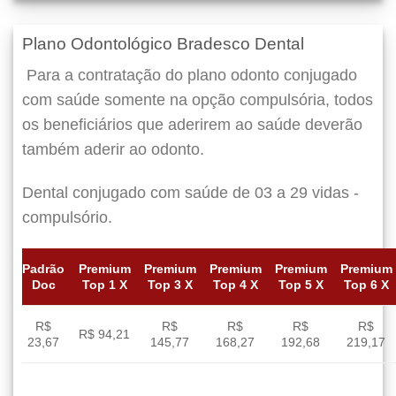
Plano Odontológico Bradesco Dental
Para a contratação do plano odonto conjugado
com saúde somente na opção compulsória, todos
os beneficiários que aderirem ao saúde deverão
também aderir ao odonto.
Dental conjugado com saúde de 03 a 29 vidas -
compulsório.
Padrão
Premium
Premium
Premium
Premium
Premium
Doc
Top 1 X
Top 3 X
Top 4 X
Top 5 X
Top 6 X
R$
R$
R$
R$
R$
R$ 94,21
23,67
145,77
168,27
192,68
219,17