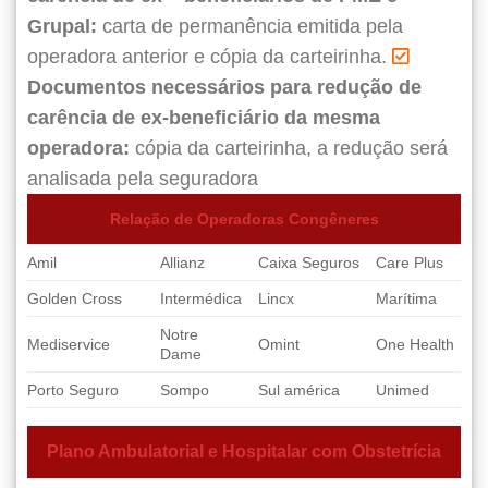
Grupal:
carta de permanência emitida pela
operadora anterior e cópia da carteirinha.
Documentos necessários para redução de
carência de ex-beneficiário da mesma
operadora:
cópia da carteirinha, a redução será
analisada pela seguradora
Relação de Operadoras Congêneres
Amil
Allianz
Caixa Seguros
Care Plus
Golden Cross
Intermédica
Lincx
Marítima
Notre
Mediservice
Omint
One Health
Dame
Porto Seguro
Sompo
Sul américa
Unimed
Plano Ambulatorial e Hospitalar com Obstetrícia