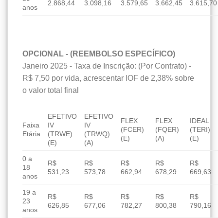
2.868,44
3.098,16
3.579,65
3.662,45
3.615,70
anos
OPCIONAL - (REEMBOLSO ESPECÍFICO)
Janeiro 2025 - Taxa de Inscrição: (Por Contrato) -
R$ 7,50 por vida, acrescentar IOF de 2,38% sobre
o valor total final
EFETIVO
EFETIVO
FLEX
FLEX
IDEAL
Faixa
IV
IV
(FCER)
(FQER)
(TERI)
Etária
(TRWE)
(TRWQ)
(E)
(A)
(E)
(E)
(A)
0 a
R$
R$
R$
R$
R$
18
531,23
573,78
662,94
678,29
669,63
anos
19 a
R$
R$
R$
R$
R$
23
626,85
677,06
782,27
800,38
790,16
anos