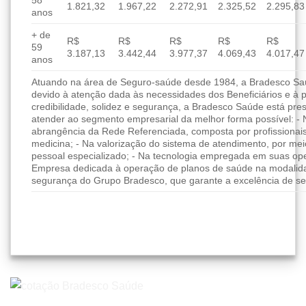
58
1.821,32
1.967,22
2.272,91
2.325,52
2.295,83
anos
+ de
R$
R$
R$
R$
R$
59
3.187,13
3.442,44
3.977,37
4.069,43
4.017,47
anos
Atuando na área de Seguro-saúde desde 1984, a Bradesco Saúd
devido à atenção dada às necessidades dos Beneficiários e à 
credibilidade, solidez e segurança, a Bradesco Saúde está pres
atender ao segmento empresarial da melhor forma possível: - 
abrangência da Rede Referenciada, composta por profissionai
medicina; - Na valorização do sistema de atendimento, por me
pessoal especializado; - Na tecnologia empregada em suas ope
Empresa dedicada à operação de planos de saúde na modalida
segurança do Grupo Bradesco, que garante a excelência de se