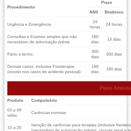
Prazo
Procedimento
ANS
Bradesco
24
Urgência e Emergência
24 horas
horas
Consultas e Exames simples que não
180
15 dias
necessitam de autorização prévia
dias
300
Parto a termo
300 dias
dias
Demais casos, inclusive Fisioterapia
180
180 dias
(exceto nos casos de acidente pessoal)
dias
Plano Ambulat
Produto
Compulsório
03 a 09
Carências normais
vidas
Isenção de carências para terapias (inclusive fisioter
10 a 20
(necessitam de autorização prévia), cirurgia geral e 