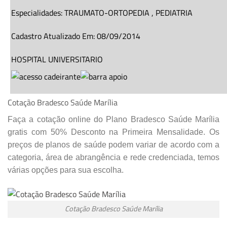
Especialidades:
TRAUMATO-ORTOPEDIA
,
PEDIATRIA
Cadastro Atualizado Em
:
08/09/2014
HOSPITAL UNIVERSITARIO
R DR PROSPERO C COIMBRA,
80
, JD S GABRIEL,
MARILIA
–
S
Cotação Bradesco Saúde Marília
CEP: 17525160
Faça a cotação online do Plano Bradesco Saúde Marília
gratis com 50% Desconto na Primeira Mensalidade. Os
(
14
)
2105-4500
preços de planos de saúde podem variar de acordo com a
Especialidades:
CARDIOLOGIA
,
CIRURGIA GERAL
,
CIRURGIA
categoria, área de abrangência e rede credenciada, temos
PEDIATRICA
,
CIRURGIA DE CABECA E PESCOCO
,
CIRURGIA P
várias opções para sua escolha.
RESTAURADORA
,
CLINICA
MEDICA
,
ENDOCRINOLOGIA
,
GASTROENTEROLOGIA
,
GINEC
Cotação Bradesco Saúde Marília
ORTOPEDIA
,
PEDIATRIA
,
PNEUMOLOGIA
,
PROCTOLOGIA
,
RE