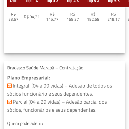
Doc
Top 1 X
Top 3 X
Top 4 X
Top 5 X
Top 6 X
R$
R$
R$
R$
R$
R$ 94,21
23,67
145,77
168,27
192,68
219,17
Bradesco Saúde Marabá – Contratação
Plano Empresarial:
Integral (04 a 99 vidas) – Adesão de todos os
sócios funcionário e seus dependentes.
Parcial (04 a 29 vidas) – Adesão parcial dos
sócios, funcionários e seus dependentes.
Quem pode aderir: