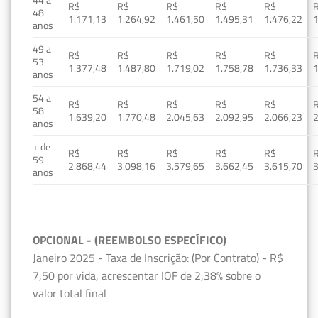
R$
R$
R$
R$
R$
48
1.171,13
1.264,92
1.461,50
1.495,31
1.476,22
1
anos
49 a
R$
R$
R$
R$
R$
53
1.377,48
1.487,80
1.719,02
1.758,78
1.736,33
1
anos
54 a
R$
R$
R$
R$
R$
58
1.639,20
1.770,48
2.045,63
2.092,95
2.066,23
2
anos
+ de
R$
R$
R$
R$
R$
59
2.868,44
3.098,16
3.579,65
3.662,45
3.615,70
3
anos
OPCIONAL - (REEMBOLSO ESPECÍFICO)
Janeiro 2025 - Taxa de Inscrição: (Por Contrato) - R$
7,50 por vida, acrescentar IOF de 2,38% sobre o
valor total final