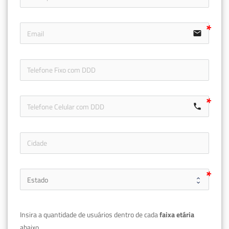
email
icon-ph
call
Insira a quantidade de usuários dentro de cada 
faixa etária 
abaixo.