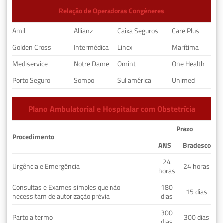
Relação de Operadoras Congêneres
Amil
Allianz
Caixa Seguros
Care Plus
Golden Cross
Intermédica
Lincx
Marítima
Mediservice
Notre Dame
Omint
One Health
Porto Seguro
Sompo
Sul américa
Unimed
Plano Ambulatorial e Hospitalar com Obstetrícia
Prazo
Procedimento
ANS
Bradesco
24
Urgência e Emergência
24 horas
horas
Consultas e Exames simples que não
180
15 dias
necessitam de autorização prévia
dias
300
Parto a termo
300 dias
dias