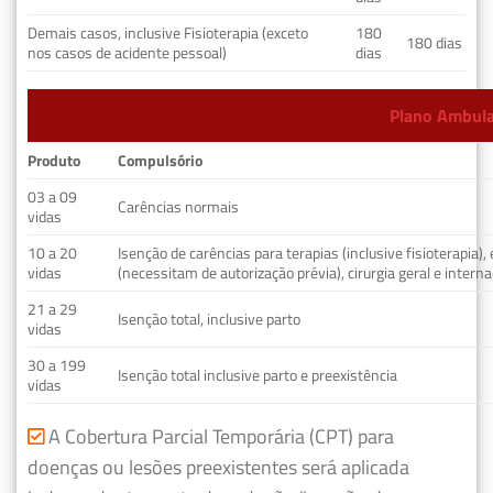
Demais casos, inclusive Fisioterapia (exceto
180
180 dias
nos casos de acidente pessoal)
dias
Plano Ambulat
Produto
Compulsório
03 a 09
Carências normais
vidas
10 a 20
Isenção de carências para terapias (inclusive fisioterapia)
vidas
(necessitam de autorização prévia), cirurgia geral e interna
21 a 29
Isenção total, inclusive parto
vidas
30 a 199
Isenção total inclusive parto e preexistência
vidas
A Cobertura Parcial Temporária (CPT) para
doenças ou lesões preexistentes será aplicada