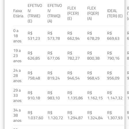
EFETIVO
EFETIVO
FLEX
FLEX
Faixa
IV
IV
IDEAL
(FCER)
(FQER)
(
Etária
(TRWE)
(TRWQ)
(TERI) (E)
(E)
(A)
(
(E)
(A)
0 a
R$
R$
R$
R$
R$
18
531,23
573,78
662,94
678,29
669,63
anos
19 a
R$
R$
R$
R$
R$
23
626,85
677,06
782,27
800,38
790,16
anos
24 a
R$
R$
R$
R$
R$
28
758,48
819,24
946,54
968,45
956,09
anos
29 a
R$
R$
R$
R$
R$
33
910,18
983,10
1.135,86
1.162,15
1.147,32
1
anos
34 a
R$
R$
R$
R$
R$
38
1.037,60
1.120,72
1.294,87
1.324,84
1.307,93
1
anos