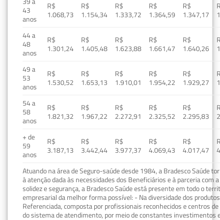
39 a
R$
R$
R$
R$
R$
43
1.068,73
1.154,34
1.333,72
1.364,59
1.347,17
1
anos
44 a
R$
R$
R$
R$
R$
48
1.301,24
1.405,48
1.623,88
1.661,47
1.640,26
1
anos
49 a
R$
R$
R$
R$
R$
53
1.530,52
1.653,13
1.910,01
1.954,22
1.929,27
1
anos
54 a
R$
R$
R$
R$
R$
58
1.821,32
1.967,22
2.272,91
2.325,52
2.295,83
2
anos
+ de
R$
R$
R$
R$
R$
59
3.187,13
3.442,44
3.977,37
4.069,43
4.017,47
4
anos
Atuando na área de Seguro-saúde desde 1984, a Bradesco Saúde torn
à atenção dada às necessidades dos Beneficiários e à parceria com a 
solidez e segurança, a Bradesco Saúde está presente em todo o terri
empresarial da melhor forma possível: - Na diversidade dos produto
Referenciada, composta por profissionais reconhecidos e centros de
do sistema de atendimento, por meio de constantes investimentos e