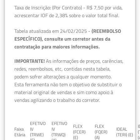
Taxa de Inscrição: (Por Contrato) - R$ 7,50 por vida,
acrescentar IOF de 2,38% sobre o valor total final.
Tabela atualizada em 24/02/2025 -
(REEMBOLSO
ESPECÍFICO), consulte um corretor antes da
contratação para maiores informações.
IMPORTANTE!
As informações de preços, carências,
redes, reembolsos, etc, contidas nesta tabela,
podem sofrer alterações a qualquer momento.
Esta ferramenta não tem o objetivo de substituir o
material original de vendas e sim como apoio à
vendas agilizando o trabalho do corretor.
EFETIVO
EFETIVO
FLEX
FLEX
Faixa
IV
IV
IDEAL
(FCER)
(FQER)
(
Etária
(TRWE)
(TRWQ)
(TERI) (E)
(E)
(A)
(