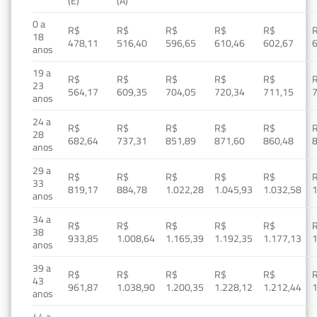
(E)
(A)
0 a
R$
R$
R$
R$
R$
18
478,11
516,40
596,65
610,46
602,67
anos
19 a
R$
R$
R$
R$
R$
23
564,17
609,35
704,05
720,34
711,15
anos
24 a
R$
R$
R$
R$
R$
28
682,64
737,31
851,89
871,60
860,48
anos
29 a
R$
R$
R$
R$
R$
33
819,17
884,78
1.022,28
1.045,93
1.032,58
1
anos
34 a
R$
R$
R$
R$
R$
38
933,85
1.008,64
1.165,39
1.192,35
1.177,13
1
anos
39 a
R$
R$
R$
R$
R$
43
961,87
1.038,90
1.200,35
1.228,12
1.212,44
1
anos
44 a