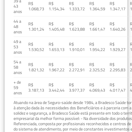
39 a
R$
R$
R$
R$
R$
43
1.068,73
1.154,34
1.333,72
1.364,59
1.347,17
1
anos
44 a
R$
R$
R$
R$
R$
48
1.301,24
1.405,48
1.623,88
1.661,47
1.640,26
1
anos
49 a
R$
R$
R$
R$
R$
53
1.530,52
1.653,13
1.910,01
1.954,22
1.929,27
1
anos
54 a
R$
R$
R$
R$
R$
58
1.821,32
1.967,22
2.272,91
2.325,52
2.295,83
2
anos
+ de
R$
R$
R$
R$
R$
59
3.187,13
3.442,44
3.977,37
4.069,43
4.017,47
4
anos
Atuando na área de Seguro-saúde desde 1984, a Bradesco Saúde torn
à atenção dada às necessidades dos Beneficiários e à parceria com a 
solidez e segurança, a Bradesco Saúde está presente em todo o terri
empresarial da melhor forma possível: - Na diversidade dos produto
Referenciada, composta por profissionais reconhecidos e centros de
do sistema de atendimento, por meio de constantes investimentos e