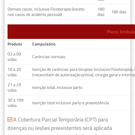
Demais casos, inclusive Fisioterapia (exceto
180
180 dias
nos casos de acidente pessoal)
dias
Plano Ambulat
Produto
Compulsório
03 a 09
Carências normais
vidas
10 a 20
Isenção de carências para terapias (inclusive fisioterapia)
vidas
(necessitam de autorização prévia), cirurgia geral e interna
21 a 29
Isenção total, inclusive parto
vidas
30 a 199
Isenção total inclusive parto e preexistência
vidas
A Cobertura Parcial Temporária (CPT) para
doenças ou lesões preexistentes será aplicada