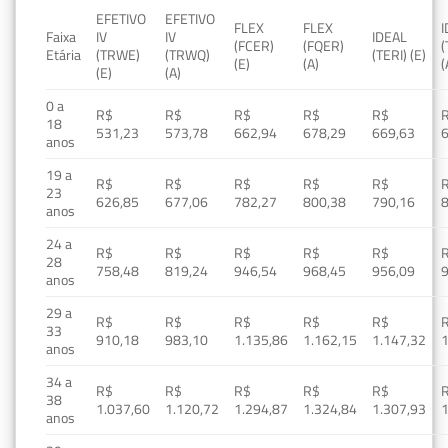
EFETIVO
EFETIVO
FLEX
FLEX
Faixa
IV
IV
IDEAL
(FCER)
(FQER)
(
Etária
(TRWE)
(TRWQ)
(TERI) (E)
(E)
(A)
(
(E)
(A)
0 a
R$
R$
R$
R$
R$
18
531,23
573,78
662,94
678,29
669,63
anos
19 a
R$
R$
R$
R$
R$
23
626,85
677,06
782,27
800,38
790,16
anos
24 a
R$
R$
R$
R$
R$
28
758,48
819,24
946,54
968,45
956,09
anos
29 a
R$
R$
R$
R$
R$
33
910,18
983,10
1.135,86
1.162,15
1.147,32
1
anos
34 a
R$
R$
R$
R$
R$
38
1.037,60
1.120,72
1.294,87
1.324,84
1.307,93
1
anos