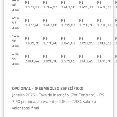
R$
R$
R$
R$
R$
48
1.171,13
1.264,92
1.461,50
1.495,31
1.476,22
1
anos
49 a
R$
R$
R$
R$
R$
53
1.377,48
1.487,80
1.719,02
1.758,78
1.736,33
1
anos
54 a
R$
R$
R$
R$
R$
58
1.639,20
1.770,48
2.045,63
2.092,95
2.066,23
2
anos
+ de
R$
R$
R$
R$
R$
59
2.868,44
3.098,16
3.579,65
3.662,45
3.615,70
3
anos
OPCIONAL - (REEMBOLSO ESPECÍFICO)
Janeiro 2025 - Taxa de Inscrição: (Por Contrato) - R$
7,50 por vida, acrescentar IOF de 2,38% sobre o
valor total final