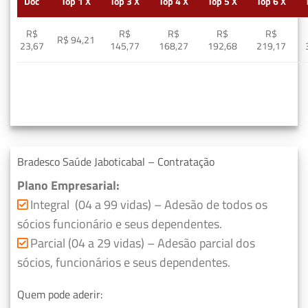
Doc
Top 1 X
Top 3 X
Top 4 X
Top 5 X
Top 6 X
R$
R$
R$
R$
R$
R$ 94,21
23,67
145,77
168,27
192,68
219,17
Bradesco Saúde Jaboticabal – Contratação
Plano Empresarial:
Integral (04 a 99 vidas) – Adesão de todos os
sócios funcionário e seus dependentes.
Parcial (04 a 29 vidas) – Adesão parcial dos
sócios, funcionários e seus dependentes.
Quem pode aderir: