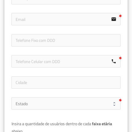
email
icon-ph
call
Insira a quantidade de usuários dentro de cada 
faixa etária 
abaixo.