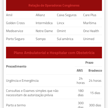
Relação de Operadoras Congêneres
Amil
Allianz
Caixa Seguros
Care Plus
Golden Cross
Intermédica
Lincx
Marítima
Mediservice
Notre Dame
Omint
One Health
Porto Seguro
Sompo
Sul américa
Unimed
Plano Ambulatorial e Hospitalar com Obstetrícia
Prazo
Procedimento
ANS
Bradesco
24
Urgência e Emergência
24 horas
horas
Consultas e Exames simples que não
180
15 dias
necessitam de autorização prévia
dias
300
Parto a termo
300 dias
dias