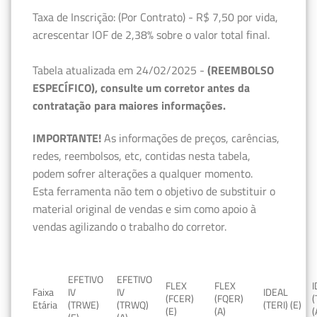
Taxa de Inscrição: (Por Contrato) - R$ 7,50 por vida,
acrescentar IOF de 2,38% sobre o valor total final.
Tabela atualizada em 24/02/2025 -
(REEMBOLSO
ESPECÍFICO), consulte um corretor antes da
contratação para maiores informações.
IMPORTANTE!
As informações de preços, carências,
redes, reembolsos, etc, contidas nesta tabela,
podem sofrer alterações a qualquer momento.
Esta ferramenta não tem o objetivo de substituir o
material original de vendas e sim como apoio à
vendas agilizando o trabalho do corretor.
EFETIVO
EFETIVO
FLEX
FLEX
Faixa
IV
IV
IDEAL
(FCER)
(FQER)
(
Etária
(TRWE)
(TRWQ)
(TERI) (E)
(E)
(A)
(