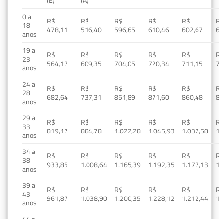
(E)
(A)
0 a
R$
R$
R$
R$
R$
18
478,11
516,40
596,65
610,46
602,67
anos
19 a
R$
R$
R$
R$
R$
23
564,17
609,35
704,05
720,34
711,15
anos
24 a
R$
R$
R$
R$
R$
28
682,64
737,31
851,89
871,60
860,48
anos
29 a
R$
R$
R$
R$
R$
33
819,17
884,78
1.022,28
1.045,93
1.032,58
1
anos
34 a
R$
R$
R$
R$
R$
38
933,85
1.008,64
1.165,39
1.192,35
1.177,13
1
anos
39 a
R$
R$
R$
R$
R$
43
961,87
1.038,90
1.200,35
1.228,12
1.212,44
1
anos
44 a