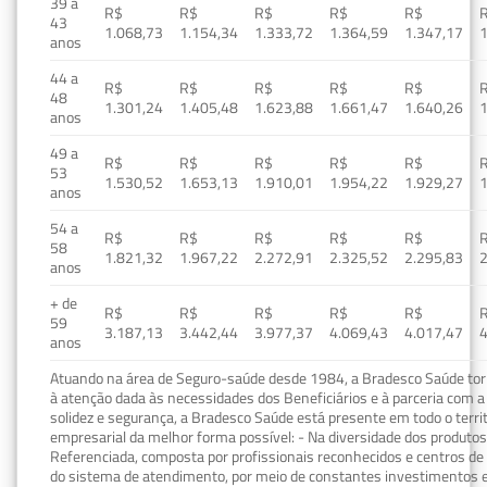
39 a
R$
R$
R$
R$
R$
43
1.068,73
1.154,34
1.333,72
1.364,59
1.347,17
1
anos
44 a
R$
R$
R$
R$
R$
48
1.301,24
1.405,48
1.623,88
1.661,47
1.640,26
1
anos
49 a
R$
R$
R$
R$
R$
53
1.530,52
1.653,13
1.910,01
1.954,22
1.929,27
1
anos
54 a
R$
R$
R$
R$
R$
58
1.821,32
1.967,22
2.272,91
2.325,52
2.295,83
2
anos
+ de
R$
R$
R$
R$
R$
59
3.187,13
3.442,44
3.977,37
4.069,43
4.017,47
4
anos
Atuando na área de Seguro-saúde desde 1984, a Bradesco Saúde torn
à atenção dada às necessidades dos Beneficiários e à parceria com a 
solidez e segurança, a Bradesco Saúde está presente em todo o terri
empresarial da melhor forma possível: - Na diversidade dos produto
Referenciada, composta por profissionais reconhecidos e centros de
do sistema de atendimento, por meio de constantes investimentos e