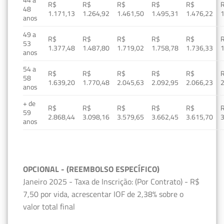
R$
R$
R$
R$
R$
48
1.171,13
1.264,92
1.461,50
1.495,31
1.476,22
1
anos
49 a
R$
R$
R$
R$
R$
53
1.377,48
1.487,80
1.719,02
1.758,78
1.736,33
1
anos
54 a
R$
R$
R$
R$
R$
58
1.639,20
1.770,48
2.045,63
2.092,95
2.066,23
2
anos
+ de
R$
R$
R$
R$
R$
59
2.868,44
3.098,16
3.579,65
3.662,45
3.615,70
3
anos
OPCIONAL - (REEMBOLSO ESPECÍFICO)
Janeiro 2025 - Taxa de Inscrição: (Por Contrato) - R$
7,50 por vida, acrescentar IOF de 2,38% sobre o
valor total final