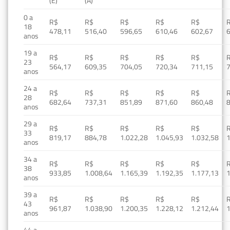
(E)
(A)
0 a
R$
R$
R$
R$
R$
18
478,11
516,40
596,65
610,46
602,67
anos
19 a
R$
R$
R$
R$
R$
23
564,17
609,35
704,05
720,34
711,15
anos
24 a
R$
R$
R$
R$
R$
28
682,64
737,31
851,89
871,60
860,48
anos
29 a
R$
R$
R$
R$
R$
33
819,17
884,78
1.022,28
1.045,93
1.032,58
1
anos
34 a
R$
R$
R$
R$
R$
38
933,85
1.008,64
1.165,39
1.192,35
1.177,13
1
anos
39 a
R$
R$
R$
R$
R$
43
961,87
1.038,90
1.200,35
1.228,12
1.212,44
1
anos
44 a