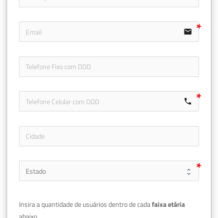
email
icon-ph
call
Insira a quantidade de usuários dentro de cada 
faixa etária 
abaixo.