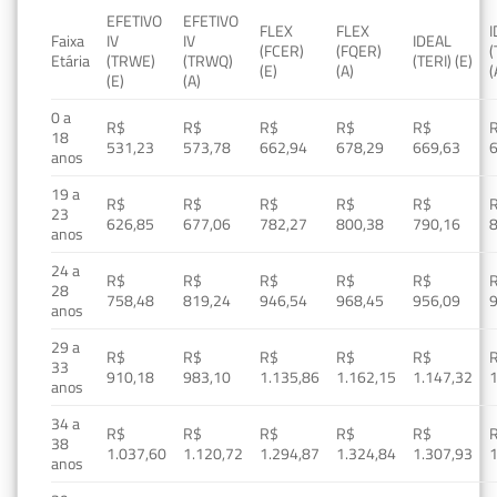
EFETIVO
EFETIVO
FLEX
FLEX
Faixa
IV
IV
IDEAL
(FCER)
(FQER)
(
Etária
(TRWE)
(TRWQ)
(TERI) (E)
(E)
(A)
(
(E)
(A)
0 a
R$
R$
R$
R$
R$
18
531,23
573,78
662,94
678,29
669,63
anos
19 a
R$
R$
R$
R$
R$
23
626,85
677,06
782,27
800,38
790,16
anos
24 a
R$
R$
R$
R$
R$
28
758,48
819,24
946,54
968,45
956,09
anos
29 a
R$
R$
R$
R$
R$
33
910,18
983,10
1.135,86
1.162,15
1.147,32
1
anos
34 a
R$
R$
R$
R$
R$
38
1.037,60
1.120,72
1.294,87
1.324,84
1.307,93
1
anos