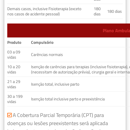
Demais casos, inclusive Fisioterapia (exceto
180
180 dias
nos casos de acidente pessoal)
dias
Plano Ambulat
Produto
Compulsório
03 a 09
Carências normais
vidas
10 a 20
Isenção de carências para terapias (inclusive fisioterapia)
vidas
(necessitam de autorização prévia), cirurgia geral e interna
21 a 29
Isenção total, inclusive parto
vidas
30 a 199
Isenção total inclusive parto e preexistência
vidas
A Cobertura Parcial Temporária (CPT) para
doenças ou lesões preexistentes será aplicada