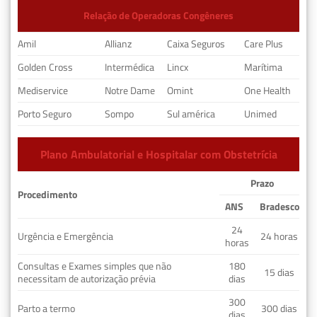
Relação de Operadoras Congêneres
Amil
Allianz
Caixa Seguros
Care Plus
Golden Cross
Intermédica
Lincx
Marítima
Mediservice
Notre Dame
Omint
One Health
Porto Seguro
Sompo
Sul américa
Unimed
Plano Ambulatorial e Hospitalar com Obstetrícia
Prazo
Procedimento
ANS
Bradesco
24
Urgência e Emergência
24 horas
horas
Consultas e Exames simples que não
180
15 dias
necessitam de autorização prévia
dias
300
Parto a termo
300 dias
dias