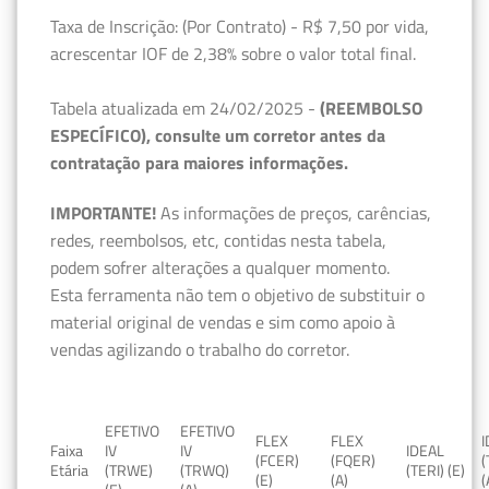
Taxa de Inscrição: (Por Contrato) - R$ 7,50 por vida,
acrescentar IOF de 2,38% sobre o valor total final.
Tabela atualizada em 24/02/2025 -
(REEMBOLSO
ESPECÍFICO), consulte um corretor antes da
contratação para maiores informações.
IMPORTANTE!
As informações de preços, carências,
redes, reembolsos, etc, contidas nesta tabela,
podem sofrer alterações a qualquer momento.
Esta ferramenta não tem o objetivo de substituir o
material original de vendas e sim como apoio à
vendas agilizando o trabalho do corretor.
EFETIVO
EFETIVO
FLEX
FLEX
Faixa
IV
IV
IDEAL
(FCER)
(FQER)
(
Etária
(TRWE)
(TRWQ)
(TERI) (E)
(E)
(A)
(