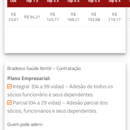
Doc
Top 1 X
Top 3 X
Top 4 X
Top 5 X
Top 6 X
R$
R$
R$
R$
R$
R$ 94,21
23,67
145,77
168,27
192,68
219,17
Bradesco Saúde Ibirité – Contratação
Plano Empresarial:
Integral (04 a 99 vidas) – Adesão de todos os
sócios funcionário e seus dependentes.
Parcial (04 a 29 vidas) – Adesão parcial dos
sócios, funcionários e seus dependentes.
Quem pode aderir: