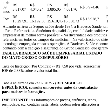
+ de
R$
R$
R$
R$
59
R$ 3.974,46
3.817,07
4.040,24
3.895,05
4.081,76
anos
R$
R$
R$
R$
Total
R$ 15.928,71
15.297,91
16.192,36
15.610,45
16.358,73
Atuando na área de Seguro-saúde desde 1984, a Bradesco Saúde tornou
a Rede Referenciada. Sinônimo de qualidade, credibilidade, solidez e
empresarial da melhor forma possível: - Na diversidade dos produtos
referência em todos os campos da medicina; - Na valorização do sist
tecnologia empregada em suas operações. A Bradesco Saúde é contro
contando com a tradição e segurança do Grupo Bradesco, que garante
TABELA BRADESCO SAÚDE EMPRESARIAL ESTADO
DO MATO GROSSO COMPULSÓRIO
Taxa de Inscrição: (Por Contrato) - R$ 7,50 por vida, acrescentar
IOF de 2,38% sobre o valor total final.
Tabela atualizada em 24/02/2025 -
(REEMBOLSO
ESPECÍFICO), consulte um corretor antes da contratação
para maiores informações.
IMPORTANTE!
As informações de preços, carências, redes,
reembolsos, etc, contidas nesta tabela, podem sofrer alterações a