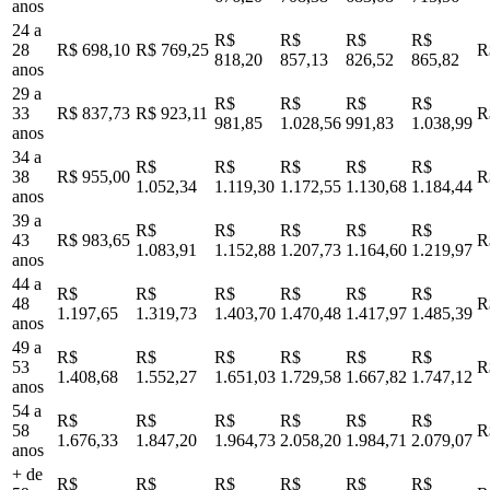
anos
24 a
R$
R$
R$
R$
28
R$ 698,10
R$ 769,25
R
818,20
857,13
826,52
865,82
anos
29 a
R$
R$
R$
R$
33
R$ 837,73
R$ 923,11
R
981,85
1.028,56
991,83
1.038,99
anos
34 a
R$
R$
R$
R$
R$
38
R$ 955,00
R
1.052,34
1.119,30
1.172,55
1.130,68
1.184,44
anos
39 a
R$
R$
R$
R$
R$
43
R$ 983,65
R
1.083,91
1.152,88
1.207,73
1.164,60
1.219,97
anos
44 a
R$
R$
R$
R$
R$
R$
48
R
1.197,65
1.319,73
1.403,70
1.470,48
1.417,97
1.485,39
anos
49 a
R$
R$
R$
R$
R$
R$
53
R
1.408,68
1.552,27
1.651,03
1.729,58
1.667,82
1.747,12
anos
54 a
R$
R$
R$
R$
R$
R$
58
R
1.676,33
1.847,20
1.964,73
2.058,20
1.984,71
2.079,07
anos
+ de
R$
R$
R$
R$
R$
R$