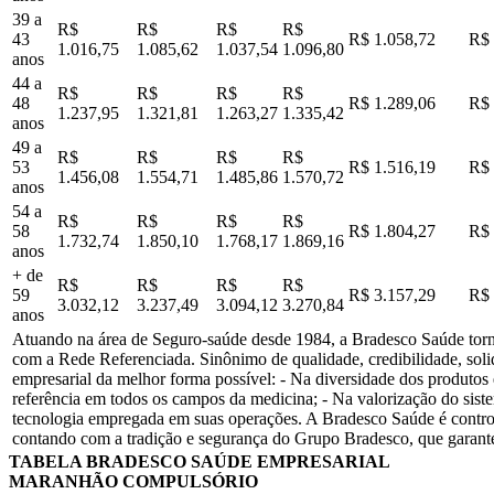
39 a
R$
R$
R$
R$
43
R$ 1.058,72
R$ 
1.016,75
1.085,62
1.037,54
1.096,80
anos
44 a
R$
R$
R$
R$
48
R$ 1.289,06
R$ 
1.237,95
1.321,81
1.263,27
1.335,42
anos
49 a
R$
R$
R$
R$
53
R$ 1.516,19
R$ 
1.456,08
1.554,71
1.485,86
1.570,72
anos
54 a
R$
R$
R$
R$
58
R$ 1.804,27
R$ 
1.732,74
1.850,10
1.768,17
1.869,16
anos
+ de
R$
R$
R$
R$
59
R$ 3.157,29
R$ 
3.032,12
3.237,49
3.094,12
3.270,84
anos
Atuando na área de Seguro-saúde desde 1984, a Bradesco Saúde tornou
com a Rede Referenciada. Sinônimo de qualidade, credibilidade, soli
empresarial da melhor forma possível: - Na diversidade dos produtos
referência em todos os campos da medicina; - Na valorização do sist
tecnologia empregada em suas operações. A Bradesco Saúde é contro
contando com a tradição e segurança do Grupo Bradesco, que garante
TABELA BRADESCO SAÚDE EMPRESARIAL
MARANHÃO COMPULSÓRIO