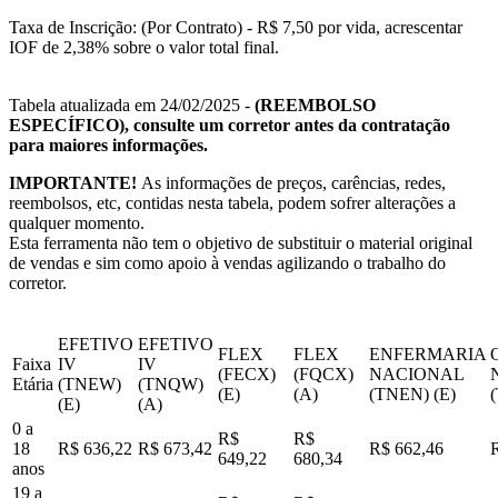
Taxa de Inscrição: (Por Contrato) - R$ 7,50 por vida, acrescentar
IOF de 2,38% sobre o valor total final.
Tabela atualizada em 24/02/2025 -
(REEMBOLSO
ESPECÍFICO), consulte um corretor antes da contratação
para maiores informações.
IMPORTANTE!
As informações de preços, carências, redes,
reembolsos, etc, contidas nesta tabela, podem sofrer alterações a
qualquer momento.
Esta ferramenta não tem o objetivo de substituir o material original
de vendas e sim como apoio à vendas agilizando o trabalho do
corretor.
EFETIVO
EFETIVO
FLEX
FLEX
ENFERMARIA
Faixa
IV
IV
(FECX)
(FQCX)
NACIONAL
Etária
(TNEW)
(TNQW)
(E)
(A)
(TNEN) (E)
(E)
(A)
0 a
R$
R$
18
R$ 636,22
R$ 673,42
R$ 662,46
649,22
680,34
anos
19 a