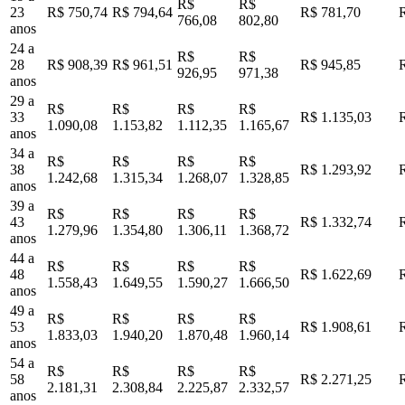
R$
R$
23
R$ 750,74
R$ 794,64
R$ 781,70
766,08
802,80
anos
24 a
R$
R$
28
R$ 908,39
R$ 961,51
R$ 945,85
926,95
971,38
anos
29 a
R$
R$
R$
R$
33
R$ 1.135,03
1.090,08
1.153,82
1.112,35
1.165,67
anos
34 a
R$
R$
R$
R$
38
R$ 1.293,92
1.242,68
1.315,34
1.268,07
1.328,85
anos
39 a
R$
R$
R$
R$
43
R$ 1.332,74
1.279,96
1.354,80
1.306,11
1.368,72
anos
44 a
R$
R$
R$
R$
48
R$ 1.622,69
1.558,43
1.649,55
1.590,27
1.666,50
anos
49 a
R$
R$
R$
R$
53
R$ 1.908,61
1.833,03
1.940,20
1.870,48
1.960,14
anos
54 a
R$
R$
R$
R$
58
R$ 2.271,25
2.181,31
2.308,84
2.225,87
2.332,57
anos