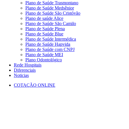
Plano de Saúde Trasmontano
Plano de Saúde Medsênior
Plano de Saúde São Cristóvão
Plano de saúde Alice
Plano de Saúde São Camilo
Plano de Saúde Plena
Plano de Saúde Blue
Plano de Saúde Intermédica
Plano de Saúde Hapvida
Plano de Saúde com CNPJ
Plano de Saúde MEI
Plano Odontológico
Rede Hospitais
Diferenciais
Noticias
COTAÇÃO ONLINE