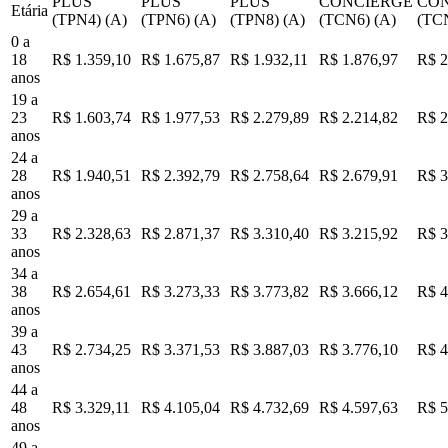
PLUS
PLUS
PLUS
CONCIERGE
CO
Etária
(TPN4) (A)
(TPN6) (A)
(TPN8) (A)
(TCN6) (A)
(TCN
0 a
18
R$ 1.359,10
R$ 1.675,87
R$ 1.932,11
R$ 1.876,97
R$ 2
anos
19 a
23
R$ 1.603,74
R$ 1.977,53
R$ 2.279,89
R$ 2.214,82
R$ 2
anos
24 a
28
R$ 1.940,51
R$ 2.392,79
R$ 2.758,64
R$ 2.679,91
R$ 3
anos
29 a
33
R$ 2.328,63
R$ 2.871,37
R$ 3.310,40
R$ 3.215,92
R$ 3
anos
34 a
38
R$ 2.654,61
R$ 3.273,33
R$ 3.773,82
R$ 3.666,12
R$ 4
anos
39 a
43
R$ 2.734,25
R$ 3.371,53
R$ 3.887,03
R$ 3.776,10
R$ 4
anos
44 a
48
R$ 3.329,11
R$ 4.105,04
R$ 4.732,69
R$ 4.597,63
R$ 5
anos
49 a