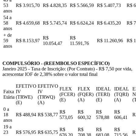
53
R$ 3.915,70
R$ 4.828,35
R$ 5.566,59
R$ 5.407,73
R$ 6
anos
54 a
58
R$ 4.659,68
R$ 5.745,74
R$ 6.624,24
R$ 6.435,20
R$ 7
anos
+ de
R$
R$
59
R$ 8.153,97
R$ 11.260,96
R$ 1
10.054,47
11.591,76
anos
COMPULSÓRIO - (REEMBOLSO ESPECÍFICO)
Janeiro 2025 - Taxa de Inscrição: (Por Contrato) - R$ 7,50 por vida,
acrescentar IOF de 2,38% sobre o valor total final
EFETIVO
EFETIVO
FLEX
FLEX
IDEAL
IDEAL
E
Faixa
IV
IV
(FCER)
(FQER)
(TERI)
(TQRI)
N
Etária
(TRWE)
(TRWQ)
(E)
(A)
(E)
(A)
(
(E)
(A)
0 a
R$
R$
R$
R$
18
R$ 488,94
R$ 538,77
R
573,05
600,32
578,88
606,41
anos
19 a
R$
R$
R$
R$
23
R$ 576,95
R$ 635,75
R
676,20
708,38
683,08
715,56