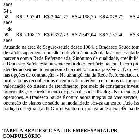
anos
54 a
58
R$ 2.953,41
R$ 3.641,77
R$ 4.198,55
R$ 4.078,75
R$ 4
anos
+ de
59
R$ 5.168,17
R$ 6.372,73
R$ 7.347,04
R$ 7.137,40
R$ 8
anos
Atuando na área de Seguro-saúde desde 1984, a Bradesco Saúde torn
de saúde suplementar brasileiro devido à atenção dada às necessidade
parceria com a Rede Referenciada. Sinônimo de qualidade, credibilid
a Bradesco Saúde está presente em todo o território nacional, com pr
atender ao segmento empresarial da melhor forma possível: - Na dive
nas opções de contratação; - Na abrangência da Rede Referenciada, 
profissionais reconhecidos e centros de referência em todos os campo
valorização do sistema de atendimento, por meio de constantes inves
informatização e treinamento de pessoal especializado; - Na tecnolo
operações. A Bradesco Saúde é controladora integral da Mediservice
operação de planos de saúde na modalidade pós-pagamento. Tudo is
tradição e segurança do Grupo Bradesco, que garante a excelência de
TABELA BRADESCO SAÚDE EMPRESARIAL PR
COMPULSÓRIO