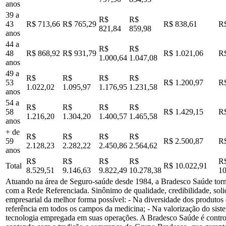
anos
39 a
R$
R$
43
R$ 713,66
R$ 765,29
R$ 838,61
R$
821,84
859,98
anos
44 a
R$
R$
48
R$ 868,92
R$ 931,79
R$ 1.021,06
R$
1.000,64
1.047,08
anos
49 a
R$
R$
R$
R$
53
R$ 1.200,97
R$
1.022,02
1.095,97
1.176,95
1.231,58
anos
54 a
R$
R$
R$
R$
58
R$ 1.429,15
R$
1.216,20
1.304,20
1.400,57
1.465,58
anos
+ de
R$
R$
R$
R$
59
R$ 2.500,87
R$
2.128,23
2.282,22
2.450,86
2.564,62
anos
R$
R$
R$
R$
R
Total
R$ 10.022,91
8.529,51
9.146,63
9.822,49
10.278,38
10
Atuando na área de Seguro-saúde desde 1984, a Bradesco Saúde tornou
com a Rede Referenciada. Sinônimo de qualidade, credibilidade, soli
empresarial da melhor forma possível: - Na diversidade dos produtos
referência em todos os campos da medicina; - Na valorização do sist
tecnologia empregada em suas operações. A Bradesco Saúde é contro