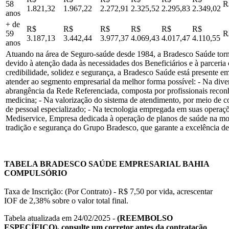
58
R
1.821,32
1.967,22
2.272,91
2.325,52
2.295,83
2.349,02
anos
+ de
R$
R$
R$
R$
R$
R$
59
R
3.187,13
3.442,44
3.977,37
4.069,43
4.017,47
4.110,55
anos
Atuando na área de Seguro-saúde desde 1984, a Bradesco Saúde torno
devido à atenção dada às necessidades dos Beneficiários e à parceri
credibilidade, solidez e segurança, a Bradesco Saúde está presente em
atender ao segmento empresarial da melhor forma possível: - Na dive
abrangência da Rede Referenciada, composta por profissionais recon
medicina; - Na valorização do sistema de atendimento, por meio de c
de pessoal especializado; - Na tecnologia empregada em suas operaçõ
Mediservice, Empresa dedicada à operação de planos de saúde na m
tradição e segurança do Grupo Bradesco, que garante a excelência de
TABELA BRADESCO SAÚDE EMPRESARIAL BAHIA
COMPULSÓRIO
Taxa de Inscrição: (Por Contrato) - R$ 7,50 por vida, acrescentar
IOF de 2,38% sobre o valor total final.
Tabela atualizada em 24/02/2025 -
(REEMBOLSO
ESPECÍFICO), consulte um corretor antes da contratação