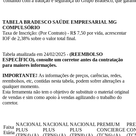
contando com a tradição e segurança do Grupo Bradesco, que garante
TABELA BRADESCO SAÚDE EMPRESARIAL MG
COMPULSÓRIO
Taxa de Inscrição: (Por Contrato) - R$ 7,50 por vida, acrescentar
IOF de 2,38% sobre o valor total final.
Tabela atualizada em 24/02/2025 -
(REEMBOLSO
ESPECÍFICO), consulte um corretor antes da contratação
para maiores informações.
IMPORTANTE!
As informações de preços, carências, redes,
reembolsos, etc, contidas nesta tabela, podem sofrer alterações a
qualquer momento.
Esta ferramenta não tem o objetivo de substituir o material original
de vendas e sim como apoio à vendas agilizando o trabalho do
corretor.
NACIONAL
NACIONAL
NACIONAL
PREMIUM
PR
Faixa
PLUS
PLUS
PLUS
CONCIERGE
CO
Etária
(TPN4) (A)
(TPN6) (A)
(TPN8) (A)
(TCN6) (A)
(TCN