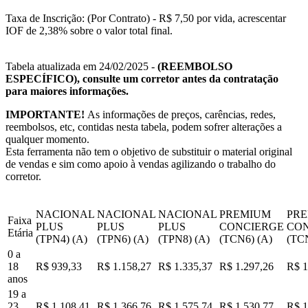
Taxa de Inscrição: (Por Contrato) - R$ 7,50 por vida, acrescentar
IOF de 2,38% sobre o valor total final.
Tabela atualizada em 24/02/2025 -
(REEMBOLSO
ESPECÍFICO), consulte um corretor antes da contratação
para maiores informações.
IMPORTANTE!
As informações de preços, carências, redes,
reembolsos, etc, contidas nesta tabela, podem sofrer alterações a
qualquer momento.
Esta ferramenta não tem o objetivo de substituir o material original
de vendas e sim como apoio à vendas agilizando o trabalho do
corretor.
NACIONAL
NACIONAL
NACIONAL
PREMIUM
PR
Faixa
PLUS
PLUS
PLUS
CONCIERGE
CO
Etária
(TPN4) (A)
(TPN6) (A)
(TPN8) (A)
(TCN6) (A)
(TCN
0 a
18
R$ 939,33
R$ 1.158,27
R$ 1.335,37
R$ 1.297,26
R$ 1
anos
19 a
23
R$ 1.108,41
R$ 1.366,76
R$ 1.575,74
R$ 1.530,77
R$ 1