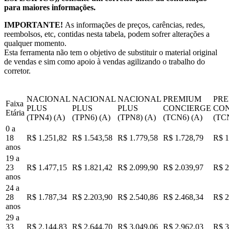
para maiores informações.
IMPORTANTE!
As informações de preços, carências, redes,
reembolsos, etc, contidas nesta tabela, podem sofrer alterações a
qualquer momento.
Esta ferramenta não tem o objetivo de substituir o material original
de vendas e sim como apoio à vendas agilizando o trabalho do
corretor.
NACIONAL
NACIONAL
NACIONAL
PREMIUM
PR
Faixa
PLUS
PLUS
PLUS
CONCIERGE
CO
Etária
(TPN4) (A)
(TPN6) (A)
(TPN8) (A)
(TCN6) (A)
(TCN
0 a
18
R$ 1.251,82
R$ 1.543,58
R$ 1.779,58
R$ 1.728,79
R$ 1
anos
19 a
23
R$ 1.477,15
R$ 1.821,42
R$ 2.099,90
R$ 2.039,97
R$ 2
anos
24 a
28
R$ 1.787,34
R$ 2.203,90
R$ 2.540,86
R$ 2.468,34
R$ 2
anos
29 a
33
R$ 2.144,83
R$ 2.644,70
R$ 3.049,06
R$ 2.962,03
R$ 3