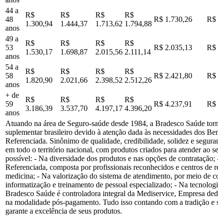
44 a
R$
R$
R$
R$
48
R$ 1.730,26
R$ 
1.300,94
1.444,37
1.713,62
1.794,88
anos
49 a
R$
R$
R$
R$
53
R$ 2.035,13
R$ 
1.530,17
1.698,87
2.015,56
2.111,14
anos
54 a
R$
R$
R$
R$
58
R$ 2.421,80
R$ 
1.820,90
2.021,66
2.398,52
2.512,26
anos
+ de
R$
R$
R$
R$
59
R$ 4.237,91
R$ 
3.186,39
3.537,70
4.197,17
4.396,20
anos
Atuando na área de Seguro-saúde desde 1984, a Bradesco Saúde torn
suplementar brasileiro devido à atenção dada às necessidades dos Ben
Referenciada. Sinônimo de qualidade, credibilidade, solidez e segura
em todo o território nacional, com produtos criados para atender ao
possível: - Na diversidade dos produtos e nas opções de contratação
Referenciada, composta por profissionais reconhecidos e centros de 
medicina; - Na valorização do sistema de atendimento, por meio de c
informatização e treinamento de pessoal especializado; - Na tecnolo
Bradesco Saúde é controladora integral da Mediservice, Empresa ded
na modalidade pós-pagamento. Tudo isso contando com a tradição e
garante a excelência de seus produtos.