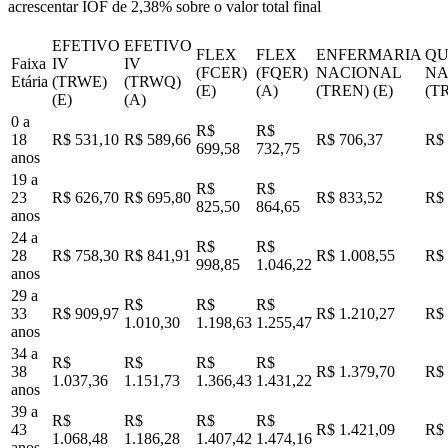
acrescentar IOF de 2,38% sobre o valor total final
EFETIVO
EFETIVO
FLEX
FLEX
ENFERMARIA
QU
Faixa
IV
IV
(FCER)
(FQER)
NACIONAL
NA
Etária
(TRWE)
(TRWQ)
(E)
(A)
(TREN) (E)
(T
(E)
(A)
0 a
R$
R$
18
R$ 531,10
R$ 589,66
R$ 706,37
R$ 
699,58
732,75
anos
19 a
R$
R$
23
R$ 626,70
R$ 695,80
R$ 833,52
R$ 
825,50
864,65
anos
24 a
R$
R$
28
R$ 758,30
R$ 841,91
R$ 1.008,55
R$ 
998,85
1.046,22
anos
29 a
R$
R$
R$
33
R$ 909,97
R$ 1.210,27
R$ 
1.010,30
1.198,63
1.255,47
anos
34 a
R$
R$
R$
R$
38
R$ 1.379,70
R$ 
1.037,36
1.151,73
1.366,43
1.431,22
anos
39 a
R$
R$
R$
R$
43
R$ 1.421,09
R$ 
1.068,48
1.186,28
1.407,42
1.474,16
anos