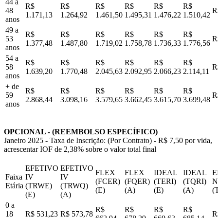
44 a
R$
R$
R$
R$
R$
R$
48
R
1.171,13
1.264,92
1.461,50
1.495,31
1.476,22
1.510,42
anos
49 a
R$
R$
R$
R$
R$
R$
53
R
1.377,48
1.487,80
1.719,02
1.758,78
1.736,33
1.776,56
anos
54 a
R$
R$
R$
R$
R$
R$
58
R
1.639,20
1.770,48
2.045,63
2.092,95
2.066,23
2.114,11
anos
+ de
R$
R$
R$
R$
R$
R$
59
R
2.868,44
3.098,16
3.579,65
3.662,45
3.615,70
3.699,48
anos
OPCIONAL - (REEMBOLSO ESPECÍFICO)
Janeiro 2025 - Taxa de Inscrição: (Por Contrato) - R$ 7,50 por vida,
acrescentar IOF de 2,38% sobre o valor total final
EFETIVO
EFETIVO
FLEX
FLEX
IDEAL
IDEAL
E
Faixa
IV
IV
(FCER)
(FQER)
(TERI)
(TQRI)
N
Etária
(TRWE)
(TRWQ)
(E)
(A)
(E)
(A)
(
(E)
(A)
0 a
R$
R$
R$
R$
18
R$ 531,23
R$ 573,78
R