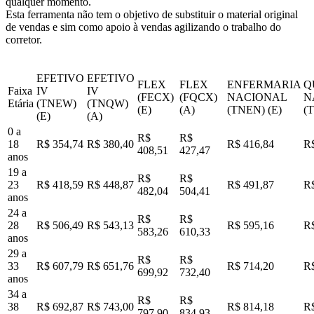
qualquer momento.
Esta ferramenta não tem o objetivo de substituir o material original
de vendas e sim como apoio à vendas agilizando o trabalho do
corretor.
EFETIVO
EFETIVO
FLEX
FLEX
ENFERMARIA
Q
Faixa
IV
IV
(FECX)
(FQCX)
NACIONAL
N
Etária
(TNEW)
(TNQW)
(E)
(A)
(TNEN) (E)
(
(E)
(A)
0 a
R$
R$
18
R$ 354,74
R$ 380,40
R$ 416,84
R$
408,51
427,47
anos
19 a
R$
R$
23
R$ 418,59
R$ 448,87
R$ 491,87
R$
482,04
504,41
anos
24 a
R$
R$
28
R$ 506,49
R$ 543,13
R$ 595,16
R$
583,26
610,33
anos
29 a
R$
R$
33
R$ 607,79
R$ 651,76
R$ 714,20
R$
699,92
732,40
anos
34 a
R$
R$
38
R$ 692,87
R$ 743,00
R$ 814,18
R$
797,90
834,93