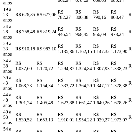
662,94
678,29
669,63
685,14
anos
19 a
R$
R$
R$
R$
23
R$ 626,85
R$ 677,06
R
782,27
800,38
790,16
808,47
anos
24 a
R$
R$
R$
R$
28
R$ 758,48
R$ 819,24
R
946,54
968,45
956,09
978,24
anos
29 a
R$
R$
R$
R$
33
R$ 910,18
R$ 983,10
R
1.135,86
1.162,15
1.147,32
1.173,90
anos
34 a
R$
R$
R$
R$
R$
R$
38
R
1.037,60
1.120,72
1.294,87
1.324,84
1.307,93
1.338,23
anos
39 a
R$
R$
R$
R$
R$
R$
43
R
1.068,73
1.154,34
1.333,72
1.364,59
1.347,17
1.378,38
anos
44 a
R$
R$
R$
R$
R$
R$
48
R
1.301,24
1.405,48
1.623,88
1.661,47
1.640,26
1.678,26
anos
49 a
R$
R$
R$
R$
R$
R$
53
R
1.530,52
1.653,13
1.910,01
1.954,22
1.929,27
1.973,97
anos
54 a
R$
R$
R$
R$
R$
R$