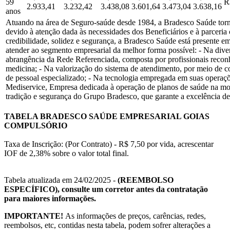
59
R
2.933,41
3.232,42
3.438,08
3.601,64
3.473,04
3.638,16
anos
Atuando na área de Seguro-saúde desde 1984, a Bradesco Saúde torno
devido à atenção dada às necessidades dos Beneficiários e à parceri
credibilidade, solidez e segurança, a Bradesco Saúde está presente em
atender ao segmento empresarial da melhor forma possível: - Na dive
abrangência da Rede Referenciada, composta por profissionais recon
medicina; - Na valorização do sistema de atendimento, por meio de c
de pessoal especializado; - Na tecnologia empregada em suas operaçõ
Mediservice, Empresa dedicada à operação de planos de saúde na m
tradição e segurança do Grupo Bradesco, que garante a excelência de
TABELA BRADESCO SAÚDE EMPRESARIAL GOIAS
COMPULSÓRIO
Taxa de Inscrição: (Por Contrato) - R$ 7,50 por vida, acrescentar
IOF de 2,38% sobre o valor total final.
Tabela atualizada em 24/02/2025 -
(REEMBOLSO
ESPECÍFICO), consulte um corretor antes da contratação
para maiores informações.
IMPORTANTE!
As informações de preços, carências, redes,
reembolsos, etc, contidas nesta tabela, podem sofrer alterações a