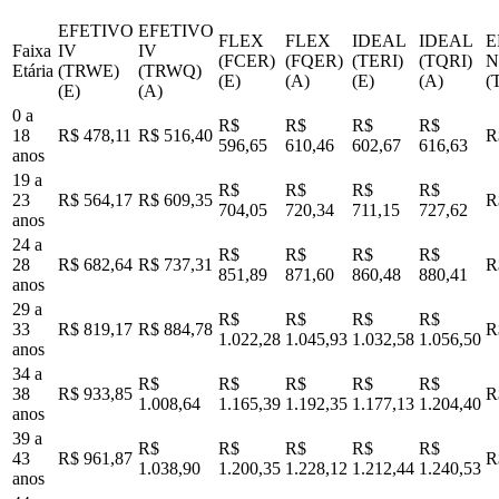
EFETIVO
EFETIVO
FLEX
FLEX
IDEAL
IDEAL
E
Faixa
IV
IV
(FCER)
(FQER)
(TERI)
(TQRI)
N
Etária
(TRWE)
(TRWQ)
(E)
(A)
(E)
(A)
(
(E)
(A)
0 a
R$
R$
R$
R$
18
R$ 478,11
R$ 516,40
R
596,65
610,46
602,67
616,63
anos
19 a
R$
R$
R$
R$
23
R$ 564,17
R$ 609,35
R
704,05
720,34
711,15
727,62
anos
24 a
R$
R$
R$
R$
28
R$ 682,64
R$ 737,31
R
851,89
871,60
860,48
880,41
anos
29 a
R$
R$
R$
R$
33
R$ 819,17
R$ 884,78
R
1.022,28
1.045,93
1.032,58
1.056,50
anos
34 a
R$
R$
R$
R$
R$
38
R$ 933,85
R
1.008,64
1.165,39
1.192,35
1.177,13
1.204,40
anos
39 a
R$
R$
R$
R$
R$
43
R$ 961,87
R
1.038,90
1.200,35
1.228,12
1.212,44
1.240,53
anos