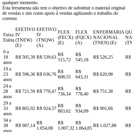
qualquer momento.
Esta ferramenta não tem o objetivo de substituir o material original
de vendas e sim como apoio à vendas agilizando o trabalho do
corretor.
EFETIVO
EFETIVO
FLEX
FLEX
ENFERMARIA
QU
Faixa
IV
IV
(FECX)
(FQCX)
NACIONAL
NA
Etária
(TNEW)
(TNQW)
(E)
(A)
(TNEN) (E)
(T
(E)
(A)
0 a
R$
R$
18
R$ 505,39
R$ 539,63
R$ 526,25
R$ 
515,72
545,18
anos
19 a
R$
R$
23
R$ 596,36
R$ 636,76
R$ 620,98
R$ 
608,55
643,31
anos
24 a
R$
R$
28
R$ 721,59
R$ 770,47
R$ 751,38
R$ 
736,34
778,40
anos
29 a
R$
R$
33
R$ 865,92
R$ 924,57
R$ 901,66
R$ 
883,62
934,09
anos
34 a
R$
R$
R$
38
R$ 987,14
R$ 1.027,88
R$ 
1.054,00
1.007,32
1.064,85
anos