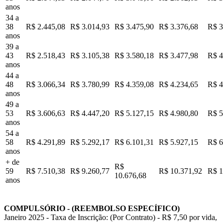
anos
34 a
38
R$ 2.445,08
R$ 3.014,93
R$ 3.475,90
R$ 3.376,68
R$ 3
anos
39 a
43
R$ 2.518,43
R$ 3.105,38
R$ 3.580,18
R$ 3.477,98
R$ 4
anos
44 a
48
R$ 3.066,34
R$ 3.780,99
R$ 4.359,08
R$ 4.234,65
R$ 4
anos
49 a
53
R$ 3.606,63
R$ 4.447,20
R$ 5.127,15
R$ 4.980,80
R$ 5
anos
54 a
58
R$ 4.291,89
R$ 5.292,17
R$ 6.101,31
R$ 5.927,15
R$ 6
anos
+ de
R$
59
R$ 7.510,38
R$ 9.260,77
R$ 10.371,92
R$ 1
10.676,68
anos
COMPULSÓRIO - (REEMBOLSO ESPECÍFICO)
Janeiro 2025 - Taxa de Inscrição: (Por Contrato) - R$ 7,50 por vida,