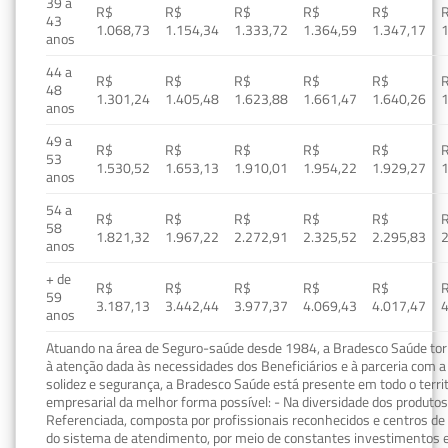
39 a
R$
R$
R$
R$
R$
43
1.068,73
1.154,34
1.333,72
1.364,59
1.347,17
1
anos
44 a
R$
R$
R$
R$
R$
48
1.301,24
1.405,48
1.623,88
1.661,47
1.640,26
1
anos
49 a
R$
R$
R$
R$
R$
53
1.530,52
1.653,13
1.910,01
1.954,22
1.929,27
1
anos
54 a
R$
R$
R$
R$
R$
58
1.821,32
1.967,22
2.272,91
2.325,52
2.295,83
2
anos
+ de
R$
R$
R$
R$
R$
59
3.187,13
3.442,44
3.977,37
4.069,43
4.017,47
4
anos
Atuando na área de Seguro-saúde desde 1984, a Bradesco Saúde torn
à atenção dada às necessidades dos Beneficiários e à parceria com a 
solidez e segurança, a Bradesco Saúde está presente em todo o terri
empresarial da melhor forma possível: - Na diversidade dos produto
Referenciada, composta por profissionais reconhecidos e centros de
do sistema de atendimento, por meio de constantes investimentos e