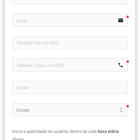
email
icon-ph
call
Insira a quantidade de usuários dentro de cada 
faixa etária 
abaixo.