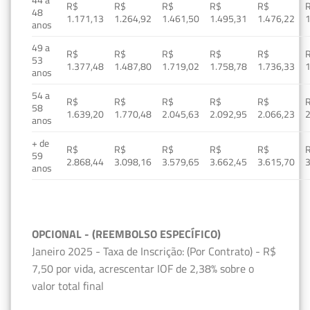
R$
R$
R$
R$
R$
48
1.171,13
1.264,92
1.461,50
1.495,31
1.476,22
1
anos
49 a
R$
R$
R$
R$
R$
53
1.377,48
1.487,80
1.719,02
1.758,78
1.736,33
1
anos
54 a
R$
R$
R$
R$
R$
58
1.639,20
1.770,48
2.045,63
2.092,95
2.066,23
2
anos
+ de
R$
R$
R$
R$
R$
59
2.868,44
3.098,16
3.579,65
3.662,45
3.615,70
3
anos
OPCIONAL - (REEMBOLSO ESPECÍFICO)
Janeiro 2025 - Taxa de Inscrição: (Por Contrato) - R$
7,50 por vida, acrescentar IOF de 2,38% sobre o
valor total final