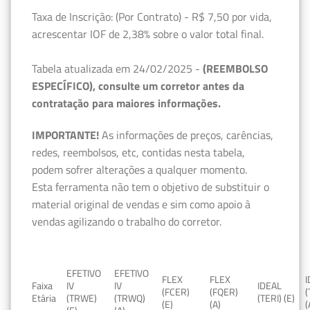
Taxa de Inscrição: (Por Contrato) - R$ 7,50 por vida,
acrescentar IOF de 2,38% sobre o valor total final.
Tabela atualizada em 24/02/2025 -
(REEMBOLSO
ESPECÍFICO), consulte um corretor antes da
contratação para maiores informações.
IMPORTANTE!
As informações de preços, carências,
redes, reembolsos, etc, contidas nesta tabela,
podem sofrer alterações a qualquer momento.
Esta ferramenta não tem o objetivo de substituir o
material original de vendas e sim como apoio à
vendas agilizando o trabalho do corretor.
EFETIVO
EFETIVO
FLEX
FLEX
Faixa
IV
IV
IDEAL
(FCER)
(FQER)
(
Etária
(TRWE)
(TRWQ)
(TERI) (E)
(E)
(A)
(