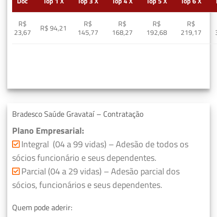
Doc
Top 1 X
Top 3 X
Top 4 X
Top 5 X
Top 6 X
R$
R$
R$
R$
R$
R$ 94,21
23,67
145,77
168,27
192,68
219,17
Bradesco Saúde Gravataí – Contratação
Plano Empresarial:
Integral (04 a 99 vidas) – Adesão de todos os
sócios funcionário e seus dependentes.
Parcial (04 a 29 vidas) – Adesão parcial dos
sócios, funcionários e seus dependentes.
Quem pode aderir: