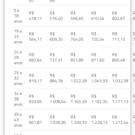
(E)
(A)
0 a
R$
R$
R$
R$
R$
18
478,11
516,40
596,65
610,46
602,67
anos
19 a
R$
R$
R$
R$
R$
23
564,17
609,35
704,05
720,34
711,15
anos
24 a
R$
R$
R$
R$
R$
28
682,64
737,31
851,89
871,60
860,48
anos
29 a
R$
R$
R$
R$
R$
33
819,17
884,78
1.022,28
1.045,93
1.032,58
1
anos
34 a
R$
R$
R$
R$
R$
38
933,85
1.008,64
1.165,39
1.192,35
1.177,13
1
anos
39 a
R$
R$
R$
R$
R$
43
961,87
1.038,90
1.200,35
1.228,12
1.212,44
1
anos
44 a