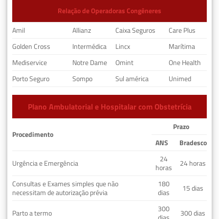
Relação de Operadoras Congêneres
Amil
Allianz
Caixa Seguros
Care Plus
Golden Cross
Intermédica
Lincx
Marítima
Mediservice
Notre Dame
Omint
One Health
Porto Seguro
Sompo
Sul américa
Unimed
Plano Ambulatorial e Hospitalar com Obstetrícia
Prazo
Procedimento
ANS
Bradesco
24
Urgência e Emergência
24 horas
horas
Consultas e Exames simples que não
180
15 dias
necessitam de autorização prévia
dias
300
Parto a termo
300 dias
dias