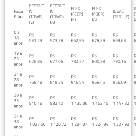
EFETIVO
EFETIVO
FLEX
FLEX
Faixa
IV
IV
IDEAL
(FCER)
(FQER)
(
Etária
(TRWE)
(TRWQ)
(TERI) (E)
(E)
(A)
(
(E)
(A)
0 a
R$
R$
R$
R$
R$
18
531,23
573,78
662,94
678,29
669,63
anos
19 a
R$
R$
R$
R$
R$
23
626,85
677,06
782,27
800,38
790,16
anos
24 a
R$
R$
R$
R$
R$
28
758,48
819,24
946,54
968,45
956,09
anos
29 a
R$
R$
R$
R$
R$
33
910,18
983,10
1.135,86
1.162,15
1.147,32
1
anos
34 a
R$
R$
R$
R$
R$
38
1.037,60
1.120,72
1.294,87
1.324,84
1.307,93
1
anos