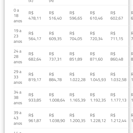
(E)
(A)
0 a
R$
R$
R$
R$
R$
18
478,11
516,40
596,65
610,46
602,67
anos
19 a
R$
R$
R$
R$
R$
23
564,17
609,35
704,05
720,34
711,15
anos
24 a
R$
R$
R$
R$
R$
28
682,64
737,31
851,89
871,60
860,48
anos
29 a
R$
R$
R$
R$
R$
33
819,17
884,78
1.022,28
1.045,93
1.032,58
1
anos
34 a
R$
R$
R$
R$
R$
38
933,85
1.008,64
1.165,39
1.192,35
1.177,13
1
anos
39 a
R$
R$
R$
R$
R$
43
961,87
1.038,90
1.200,35
1.228,12
1.212,44
1
anos
44 a