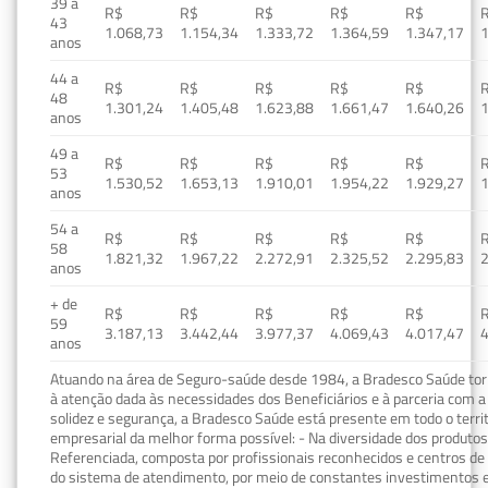
39 a
R$
R$
R$
R$
R$
43
1.068,73
1.154,34
1.333,72
1.364,59
1.347,17
1
anos
44 a
R$
R$
R$
R$
R$
48
1.301,24
1.405,48
1.623,88
1.661,47
1.640,26
1
anos
49 a
R$
R$
R$
R$
R$
53
1.530,52
1.653,13
1.910,01
1.954,22
1.929,27
1
anos
54 a
R$
R$
R$
R$
R$
58
1.821,32
1.967,22
2.272,91
2.325,52
2.295,83
2
anos
+ de
R$
R$
R$
R$
R$
59
3.187,13
3.442,44
3.977,37
4.069,43
4.017,47
4
anos
Atuando na área de Seguro-saúde desde 1984, a Bradesco Saúde torn
à atenção dada às necessidades dos Beneficiários e à parceria com a 
solidez e segurança, a Bradesco Saúde está presente em todo o terri
empresarial da melhor forma possível: - Na diversidade dos produto
Referenciada, composta por profissionais reconhecidos e centros de
do sistema de atendimento, por meio de constantes investimentos e