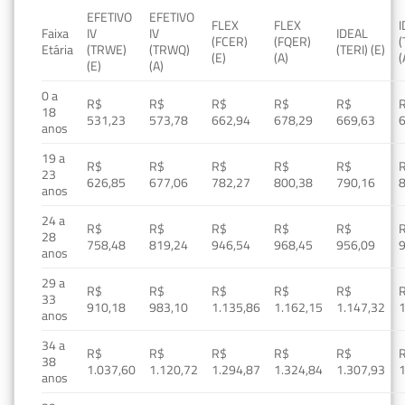
EFETIVO
EFETIVO
FLEX
FLEX
Faixa
IV
IV
IDEAL
(FCER)
(FQER)
(
Etária
(TRWE)
(TRWQ)
(TERI) (E)
(E)
(A)
(
(E)
(A)
0 a
R$
R$
R$
R$
R$
18
531,23
573,78
662,94
678,29
669,63
anos
19 a
R$
R$
R$
R$
R$
23
626,85
677,06
782,27
800,38
790,16
anos
24 a
R$
R$
R$
R$
R$
28
758,48
819,24
946,54
968,45
956,09
anos
29 a
R$
R$
R$
R$
R$
33
910,18
983,10
1.135,86
1.162,15
1.147,32
1
anos
34 a
R$
R$
R$
R$
R$
38
1.037,60
1.120,72
1.294,87
1.324,84
1.307,93
1
anos