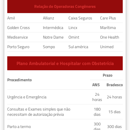
Relação de Operadoras Congêneres
Amil
Allianz
Caixa Seguros
Care Plus
Golden Cross
Intermédica
Lincx
Marítima
Mediservice
Notre Dame
Omint
One Health
Porto Seguro
Sompo
Sul américa
Unimed
Plano Ambulatorial e Hospitalar com Obstetrícia
Prazo
Procedimento
ANS
Bradesco
24
Urgência e Emergência
24 horas
horas
Consultas e Exames simples que não
180
15 dias
necessitam de autorização prévia
dias
300
Parto a termo
300 dias
dias