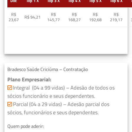
Doc
Top 1 X
Top 3 X
Top 4 X
Top 5 X
Top 6 X
R$
R$
R$
R$
R$
R$ 94,21
23,67
145,77
168,27
192,68
219,17
Bradesco Saúde Criciúma – Contratação
Plano Empresarial:
Integral (04 a 99 vidas) – Adesão de todos os
sócios funcionário e seus dependentes.
Parcial (04 a 29 vidas) – Adesão parcial dos
sócios, funcionários e seus dependentes.
Quem pode aderir: