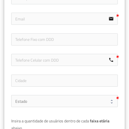
email
icon-ph
call
Insira a quantidade de usuários dentro de cada 
faixa etária 
abaixo.