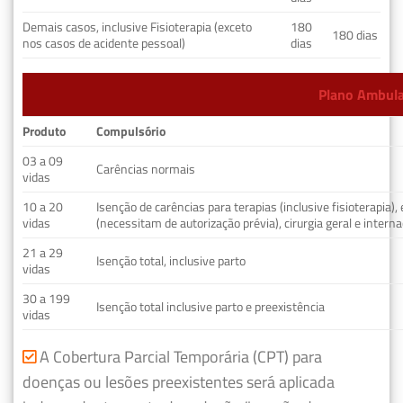
Demais casos, inclusive Fisioterapia (exceto
180
180 dias
nos casos de acidente pessoal)
dias
Plano Ambulat
Produto
Compulsório
03 a 09
Carências normais
vidas
10 a 20
Isenção de carências para terapias (inclusive fisioterapia)
vidas
(necessitam de autorização prévia), cirurgia geral e interna
21 a 29
Isenção total, inclusive parto
vidas
30 a 199
Isenção total inclusive parto e preexistência
vidas
A Cobertura Parcial Temporária (CPT) para
doenças ou lesões preexistentes será aplicada