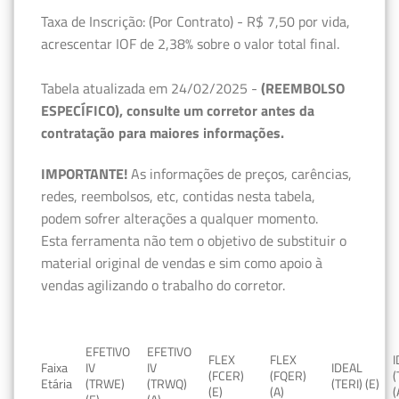
Taxa de Inscrição: (Por Contrato) - R$ 7,50 por vida,
acrescentar IOF de 2,38% sobre o valor total final.
Tabela atualizada em 24/02/2025 -
(REEMBOLSO
ESPECÍFICO), consulte um corretor antes da
contratação para maiores informações.
IMPORTANTE!
As informações de preços, carências,
redes, reembolsos, etc, contidas nesta tabela,
podem sofrer alterações a qualquer momento.
Esta ferramenta não tem o objetivo de substituir o
material original de vendas e sim como apoio à
vendas agilizando o trabalho do corretor.
EFETIVO
EFETIVO
FLEX
FLEX
Faixa
IV
IV
IDEAL
(FCER)
(FQER)
(
Etária
(TRWE)
(TRWQ)
(TERI) (E)
(E)
(A)
(