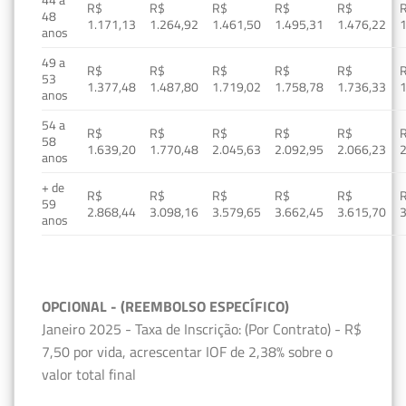
R$
R$
R$
R$
R$
48
1.171,13
1.264,92
1.461,50
1.495,31
1.476,22
1
anos
49 a
R$
R$
R$
R$
R$
53
1.377,48
1.487,80
1.719,02
1.758,78
1.736,33
1
anos
54 a
R$
R$
R$
R$
R$
58
1.639,20
1.770,48
2.045,63
2.092,95
2.066,23
2
anos
+ de
R$
R$
R$
R$
R$
59
2.868,44
3.098,16
3.579,65
3.662,45
3.615,70
3
anos
OPCIONAL - (REEMBOLSO ESPECÍFICO)
Janeiro 2025 - Taxa de Inscrição: (Por Contrato) - R$
7,50 por vida, acrescentar IOF de 2,38% sobre o
valor total final