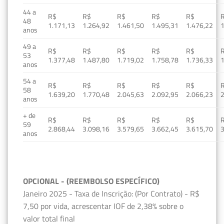
44 a
R$
R$
R$
R$
R$
48
1.171,13
1.264,92
1.461,50
1.495,31
1.476,22
1
anos
49 a
R$
R$
R$
R$
R$
53
1.377,48
1.487,80
1.719,02
1.758,78
1.736,33
1
anos
54 a
R$
R$
R$
R$
R$
58
1.639,20
1.770,48
2.045,63
2.092,95
2.066,23
2
anos
+ de
R$
R$
R$
R$
R$
59
2.868,44
3.098,16
3.579,65
3.662,45
3.615,70
3
anos
OPCIONAL - (REEMBOLSO ESPECÍFICO)
Janeiro 2025 - Taxa de Inscrição: (Por Contrato) - R$
7,50 por vida, acrescentar IOF de 2,38% sobre o
valor total final