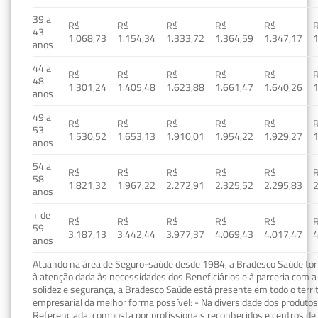
39 a
R$
R$
R$
R$
R$
43
1.068,73
1.154,34
1.333,72
1.364,59
1.347,17
1
anos
44 a
R$
R$
R$
R$
R$
48
1.301,24
1.405,48
1.623,88
1.661,47
1.640,26
1
anos
49 a
R$
R$
R$
R$
R$
53
1.530,52
1.653,13
1.910,01
1.954,22
1.929,27
1
anos
54 a
R$
R$
R$
R$
R$
58
1.821,32
1.967,22
2.272,91
2.325,52
2.295,83
2
anos
+ de
R$
R$
R$
R$
R$
59
3.187,13
3.442,44
3.977,37
4.069,43
4.017,47
4
anos
Atuando na área de Seguro-saúde desde 1984, a Bradesco Saúde torn
à atenção dada às necessidades dos Beneficiários e à parceria com a 
solidez e segurança, a Bradesco Saúde está presente em todo o terri
empresarial da melhor forma possível: - Na diversidade dos produto
Referenciada, composta por profissionais reconhecidos e centros de