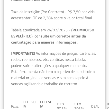
Taxa de Inscrição: (Por Contrato) - R$ 7,50 por vida,
acrescentar IOF de 2,38% sobre o valor total final.
Tabela atualizada em 24/02/2025 -
(REEMBOLSO
ESPECÍFICO), consulte um corretor antes da
contratação para maiores informações.
IMPORTANTE!
As informações de preços, carências,
redes, reembolsos, etc, contidas nesta tabela,
podem sofrer alterações a qualquer momento.
Esta ferramenta não tem o objetivo de substituir o
material original de vendas e sim como apoio à
vendas agilizando o trabalho do corretor.
EFETIVO
EFETIVO
FLEX
FLEX
Faixa
IV
IV
IDEAL
(FCER)
(FQER)
(