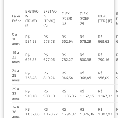
EFETIVO
EFETIVO
FLEX
FLEX
Faixa
IV
IV
IDEAL
(FCER)
(FQER)
(
Etária
(TRWE)
(TRWQ)
(TERI) (E)
(E)
(A)
(
(E)
(A)
0 a
R$
R$
R$
R$
R$
18
531,23
573,78
662,94
678,29
669,63
anos
19 a
R$
R$
R$
R$
R$
23
626,85
677,06
782,27
800,38
790,16
anos
24 a
R$
R$
R$
R$
R$
28
758,48
819,24
946,54
968,45
956,09
anos
29 a
R$
R$
R$
R$
R$
33
910,18
983,10
1.135,86
1.162,15
1.147,32
1
anos
34 a
R$
R$
R$
R$
R$
38
1.037,60
1.120,72
1.294,87
1.324,84
1.307,93
1
anos