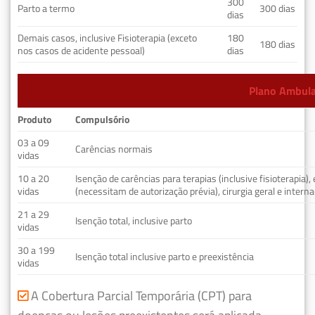
300
Parto a termo
300 dias
dias
Demais casos, inclusive Fisioterapia (exceto
180
180 dias
nos casos de acidente pessoal)
dias
Plano Ambulat
Produto
Compulsório
03 a 09
Carências normais
vidas
10 a 20
Isenção de carências para terapias (inclusive fisioterapia)
vidas
(necessitam de autorização prévia), cirurgia geral e interna
21 a 29
Isenção total, inclusive parto
vidas
30 a 199
Isenção total inclusive parto e preexistência
vidas
A Cobertura Parcial Temporária (CPT) para