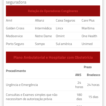
seguradora
Relação de Operadoras Congêneres
Amil
Allianz
Caixa Seguros
Care Plus
Golden Cross
Intermédica
Lincx
Marítima
Mediservice
Notre Dame
Omint
One Health
Porto Seguro
Sompo
Sul américa
Unimed
Plano Ambulatorial e Hospitalar com Obstetrícia
Prazo
Procedimento
ANS
Bradesco
24
Urgência e Emergência
24 horas
horas
Consultas e Exames simples que não
180
15 dias
necessitam de autorização prévia
dias