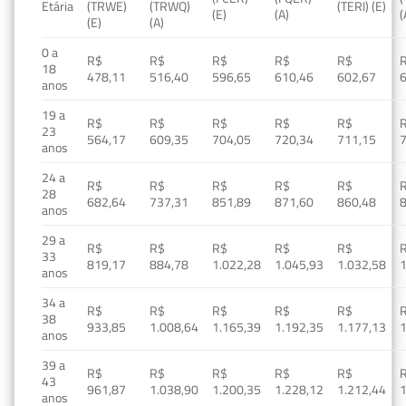
Etária
(TRWE)
(TRWQ)
(TERI) (E)
(E)
(A)
(
(E)
(A)
0 a
R$
R$
R$
R$
R$
18
478,11
516,40
596,65
610,46
602,67
anos
19 a
R$
R$
R$
R$
R$
23
564,17
609,35
704,05
720,34
711,15
anos
24 a
R$
R$
R$
R$
R$
28
682,64
737,31
851,89
871,60
860,48
anos
29 a
R$
R$
R$
R$
R$
33
819,17
884,78
1.022,28
1.045,93
1.032,58
1
anos
34 a
R$
R$
R$
R$
R$
38
933,85
1.008,64
1.165,39
1.192,35
1.177,13
1
anos
39 a
R$
R$
R$
R$
R$
43
961,87
1.038,90
1.200,35
1.228,12
1.212,44
1
anos