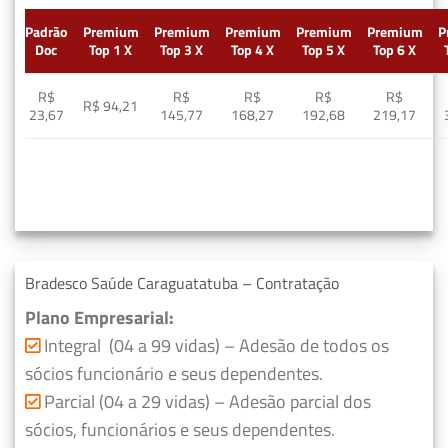
Padrão
Premium
Premium
Premium
Premium
Premium
P
Doc
Top 1 X
Top 3 X
Top 4 X
Top 5 X
Top 6 X
R$
R$
R$
R$
R$
R$ 94,21
23,67
145,77
168,27
192,68
219,17
Bradesco Saúde Caraguatatuba – Contratação
Plano Empresarial:
Integral (04 a 99 vidas) – Adesão de todos os
sócios funcionário e seus dependentes.
Parcial (04 a 29 vidas) – Adesão parcial dos
sócios, funcionários e seus dependentes.